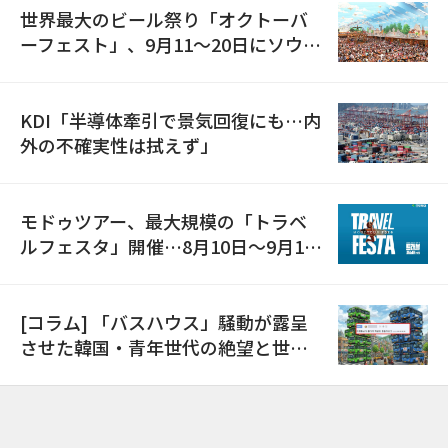
世界最大のビール祭り「オクトーバ
ーフェスト」、9月11〜20日にソウル
で開催
KDI「半導体牽引で景気回復にも…内
外の不確実性は拭えず」
モドゥツアー、最大規模の「トラベ
ルフェスタ」開催…8月10日～9月11
日
[コラム] 「バスハウス」騒動が露呈
させた韓国・青年世代の絶望と世代
間格差