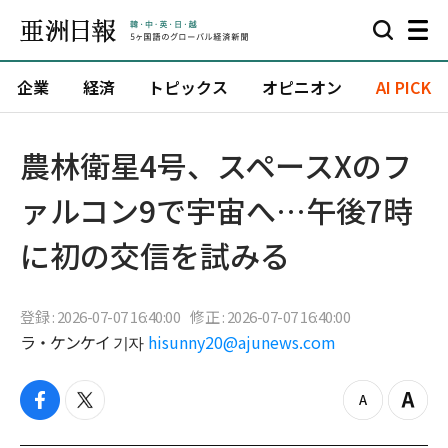
企業
経済
トピックス
オピニオン
AI PICK
農林衛星4号、スペースXのフ
ァルコン9で宇宙へ…午後7時
に初の交信を試みる
登録 : 2026-07-07 16:40:00
修正 : 2026-07-07 16:40:00
ラ・ケンケイ 기자
hisunny20@ajunews.com
f
t
z
Z
a
w
o
o
c
i
o
o