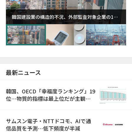
韓国建設業の構造的不況、外部監査対象企業の1割
超が「ゾンビ企業」に…5年で2.8倍増
最新ニュース
韓国、OECD「幸福度ランキング」19
位…物質的指標は最上位だが主観的
満足度は最下位
サムスン電子・NTTドコモ、AIで通
信品質を予測…低下頻度が半減