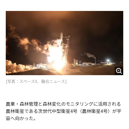
e
t
m
m
b
t
o
i
o
e
u
n
o
r
t
k
[写真：スペースX、聯合ニュース]
農業・森林管理と森林変化のモニタリングに活用される
農林衛星である次世代中型衛星4号（農林衛星4号）が宇
宙へ向かった。