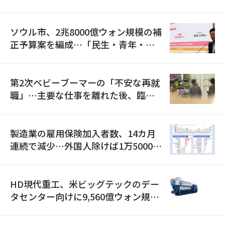
ソウル市、2兆8000億ウォン規模の補
正予算案を編成…「民生・青年・安
全」に8100億ウォンを集中投資
第2次ベビーブーマーの「不安な再就
職」…主要な仕事を離れた後、臨時
職が2倍近くに急増
製造業の雇用保険加入者数、14カ月
連続で減少…外国人除けば1万5000人
減
HD現代重工、米ビッグテックのデー
タセンター向けに9,560億ウォン規模
の発電設備を受注…「過去最大」