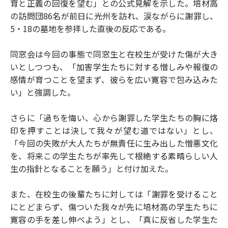
育と正義の回復を望む」との公式見解を示した。培材高
の訪問団86名が前日に光州を訪れ、涙ながらに謝罪し、
5・18の墓地を参拝した直後の反応である。
同窓会は今回の事態で同窓生と在校生が受けた傷が大き
いとしつつも、「加害学生たちに対する憎しみや報復の
感情が育つことを望まず、彼らを広い寛容で包み込みた
い」と強調した。
さらに「過ちを悔い、心から謝罪した学生たちの胸に烙
印を押すことは決して我々が望む道ではない」とし、
「今回の失敗が大人たちが無責任に生み出した憎悪文化
を、将来この学生たちが率先して根絶する素晴らしい人
生の指針となることを願う」と付け加えた。
また、在校生の後輩たちに対しては「謝罪を受けること
にとどまらず、傷ついた我々が先に培材高の学生たちに
寛容の手を差し伸べよう」とし、「真に反省した学生た