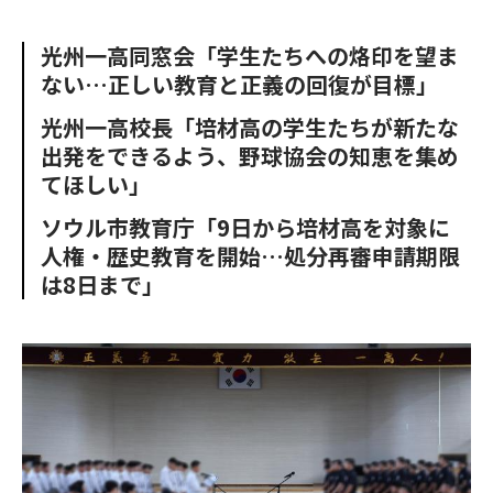
e
t
m
m
b
t
o
i
光州一高同窓会「学生たちへの烙印を望ま
o
e
u
n
ない…正しい教育と正義の回復が目標」
o
r
t
k
光州一高校長「培材高の学生たちが新たな
出発をできるよう、野球協会の知恵を集め
てほしい」
ソウル市教育庁「9日から培材高を対象に
人権・歴史教育を開始…処分再審申請期限
は8日まで」