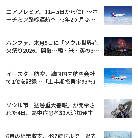
エアプレミア、11月5日から仁川〜ホ
ーチミン路線運航へ…3年2ヶ月ぶり
の再開
ハンファ、来月5日に「ソウル世界花
火祭り2026」開催…韓・米・英の3カ
国が参加
イースター航空、韓国国内航空会社
で1位を記録…「上半期搭乗率93%」
ソウル市「猛暑重大警報」が発令さ
れた4日、熱中症患者39人追加発生
6月の経常収支、497億ドルで「過去