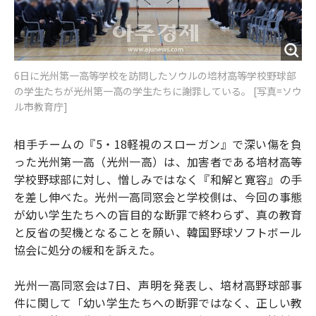
6日に光州第一高等学校を訪問したソウルの培材高等学校野球部
の学生たちが光州第一高の学生たちに謝罪している。 [写真=ソウ
ル市教育庁]
相手チームの『5・18軽視のスローガン』で深い傷を負
った光州第一高（光州一高）は、加害者である培材高等
学校野球部に対し、憎しみではなく『和解と寛容』の手
を差し伸べた。光州一高同窓会と学校側は、今回の事態
が幼い学生たちへの盲目的な断罪で終わらず、真の教育
と反省の契機となることを願い、韓国野球ソフトボール
協会に処分の緩和を訴えた。
光州一高同窓会は7日、声明を発表し、培材高野球部事
件に関して「幼い学生たちへの断罪ではなく、正しい教