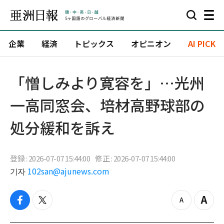
企業
経済
トピックス
オピニオン
AI PICK
「憎しみより寛容を」…光州
一高同窓会、培材高野球部の
処分緩和を訴え
登録 : 2026-07-07 15:44:00
修正 : 2026-07-07 15:44:00
기자
102san@ajunews.com
f
t
z
Z
a
w
o
o
c
i
o
o