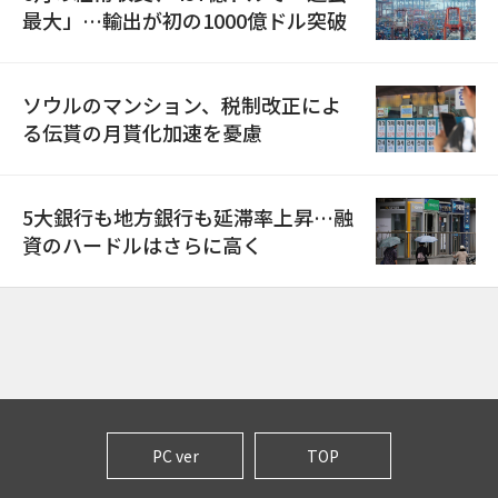
最大」…輸出が初の1000億ドル突破
ソウルのマンション、税制改正によ
る伝貰の月貰化加速を憂慮
5大銀行も地方銀行も延滞率上昇…融
資のハードルはさらに高く
PC ver
TOP