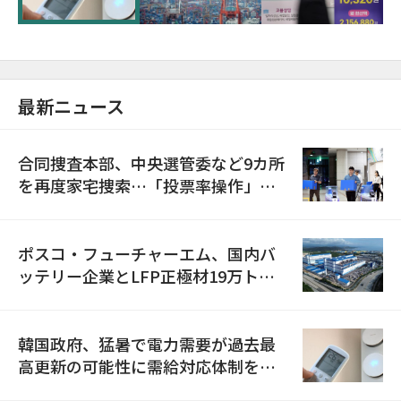
最新ニュース
合同捜査本部、中央選管委など9カ所
を再度家宅捜索…「投票率操作」の
資料を確保
ポスコ・フューチャーエム、国内バ
ッテリー企業とLFP正極材19万トン
の供給契約を締結
韓国政府、猛暑で電力需要が過去最
高更新の可能性に需給対応体制を点
検