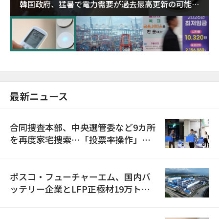
韓国政府、猛暑で電力需要が過去最高更新の可能性
に需給対応体制を点検
最新ニュース
合同捜査本部、中央選管委など9カ所
を再度家宅捜索…「投票率操作」の
資料を確保
ポスコ・フューチャーエム、国内バ
ッテリー企業とLFP正極材19万トン
の供給契約を締結