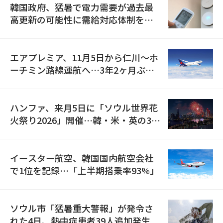
韓国政府、猛暑で電力需要が過去最
高更新の可能性に需給対応体制を点
検
エアプレミア、11月5日から仁川〜ホ
ーチミン路線運航へ…3年2ヶ月ぶり
の再開
ハンファ、来月5日に「ソウル世界花
火祭り2026」開催…韓・米・英の3カ
国が参加
イースター航空、韓国国内航空会社
で1位を記録…「上半期搭乗率93%」
ソウル市「猛暑重大警報」が発令さ
れた4日、熱中症患者39人追加発生