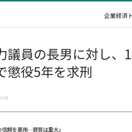
企業
経済
力議員の長男に対し、1
で懲役5年を求刑
0:00
の信頼を悪用…罪質は重大」