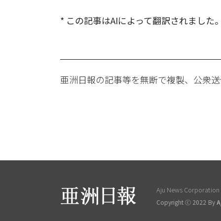
* この記事はAIによって翻訳されました
亜洲日報の記事等を無断で複製、公衆送
Aju News Corporation L
Copyright ⓒ 2022 By
A