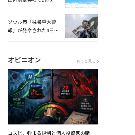
録…「上半期搭乗率
93%」
ソウル市「猛暑重大警
報」が発令された4日、
熱中症患者39人追加発
生
オピニオン
もっと見る
コスピ、強まる規制と個人投資家の賭