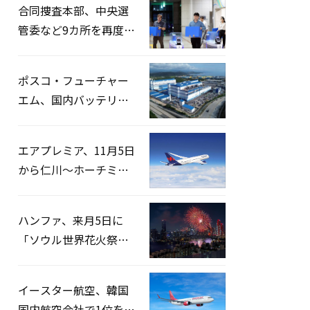
合同捜査本部、中央選
管委など9カ所を再度家
宅捜索…「投票率操
作」の資料を確保
ポスコ・フューチャー
エム、国内バッテリー
企業とLFP正極材19万ト
ンの供給契約を締結
エアプレミア、11月5日
から仁川〜ホーチミン
路線運航へ…3年2ヶ月
ぶりの再開
ハンファ、来月5日に
「ソウル世界花火祭り
2026」開催…韓・米・
英の3カ国が参加
イースター航空、韓国
国内航空会社で1位を記