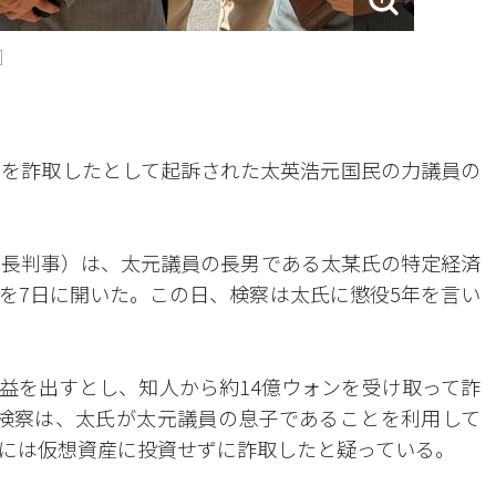
]
ンを詐取したとして起訴された太英浩元国民の力議員の
部長判事）は、太元議員の長男である太某氏の特定経済
を7日に開いた。この日、検察は太氏に懲役5年を言い
益を出すとし、知人から約14億ウォンを受け取って詐
検察は、太氏が太元議員の息子であることを利用して
には仮想資産に投資せずに詐取したと疑っている。