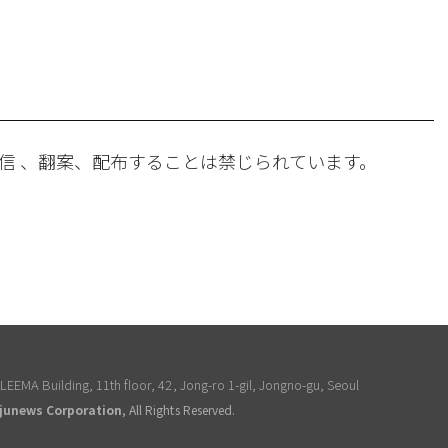
。
信 、翻案、配布することは禁じられています。
EEMA Building, 11th floor, 42, Jong-ro 1-gil, Jongno-gu, Seoul
junews Corporation
, All Rights Reserved.