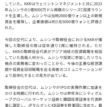
していた。KKRはウェリントンマネジメントと共に2023
年ムシンサの1億9000万ドル規模のシリーズC投資ラウン
ドを主導した。ムシンサは当時2000億ウォン以上の新規
資金を確保し、企業価値は約3兆5000億ウォンと評価さ
れた。
今回の交代により、ムシンサ取締役会におけるKKRが確
保した取締役の席は従来通り1席に維持される。ただ
し、KKRの取締役会代表がアジア地域の投資戦略を総括
していた高級人材から、ムシンサ投資に参加したソウル
拠点の実務者に変わったことから、今後の主要な経営課
題や投資金回収戦略を巡る両者のコミュニケーションが
より具体化するとの見方が出ている。
取締役会の交代は、ムシンサがIPOの実務作業に加速を
かける時期に行われた。ムシンサは昨年末にシティグル
ープグローバルマーケッツ証券と韓国投資証券を代表幹
事に選定し、JPモルガンとKB証券を幹事団に含めた。最