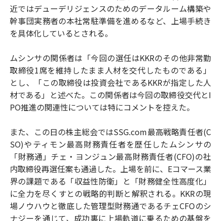
近ではデューデリジェンスのためのデータルーム構築や
幹事団実務者の本社常駐準備を進めるなど、上場手続き
を具体化しているとされる。
ムシンサの関係者は「今回の選任はKKRのその他非常勤
取締役1席を維持したまま人材を交代したものである」
とし、「この取締役は投資会社であるKKRが指定した人
材である」と述べた。この関係者は今回の取締役交代とI
PO推進の関連性については特にコメントを控えた。
また、この日の株主総会ではSSG.com最高戦略責任者(C
SO)やティモン最高財務責任者を歴任したムシンサの
「財務通」チェ・ヨンジュン最高財務責任者(CFO)の社
内取締役再選任案も通過した。上場を前に、Eコマース業
界の課題である「収益性防衛」と「財務健全性高度化」
に全力を尽くすとの戦略的判断と解釈される。KKRの現
場ノウハウと徹底した管理型財務通であるチェCFOのシ
ナジーを通じて、成功裏に上場軌道に乗るための基盤を