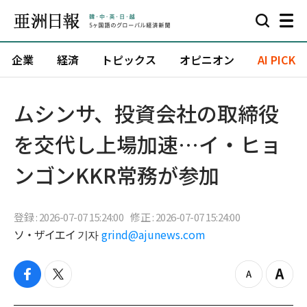
企業
経済
トピックス
オピニオン
AI PICK
ムシンサ、投資会社の取締役
を交代し上場加速…イ・ヒョ
ンゴンKKR常務が参加
登録 : 2026-07-07 15:24:00
修正 : 2026-07-07 15:24:00
ソ・ザイエイ 기자
grind@ajunews.com
f
t
z
Z
a
w
o
o
c
i
o
o