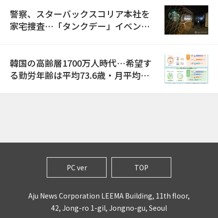
警察、スターバックスコリア本社を
家宅捜査…「タンクデー」イベント
巡り侮辱容疑
韓国の高齢層1700万人時代…希望す
る勤労年齢は平均73.6歳・月平均賃
金は300万ウォン以上
PC ver
TOP
Aju News Corporation LEEMA Building, 11th floor,
42, Jong-ro 1-gil, Jongno-gu, Seoul