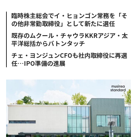
e
t
m
m
b
t
o
i
臨時株主総会でイ・ヒョンゴン常務を「そ
o
e
u
n
の他非常勤取締役」として新たに選任
o
r
t
k
既存のムクール・チャウラKKRアジア・太
平洋総括からバトンタッチ
チェ・ヨンジュンCFOも社内取締役に再選
任…IPO準備の進展