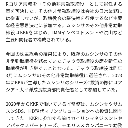
Rコリア常務を「その他非常勤取締役」として選任する
案を可決した。その他非常勤取締役は会社の日常業務に
は従事しないが、取締役会の議決権を行使するなど主要
な経営意思決定に参加する。ムシンサのその他非常勤取
締役はKKRをはじめ、IMMインベストメントや洪山など
主要FI関係者で構成されている。
今回の株主総会の結果により、既存のムシンサのその他
非常勤取締役を務めていたチャウラ取締役の席を新任の
取締役が引き継ぐこととなった。チャウラ取締役は昨年
3月にムシンサのその他非常勤取締役に選任され、2023
年にKKRが主導したムシンサのシリーズC投資の際にはア
ジア・太平洋成長投資部門責任者として参加していた。
2020年からKKRで働いているイ常務は、ムシンサやサム
スンSDS、HD現代マリンソリューションへの投資に関与
してきた。KKRに参加する前はカイリンマネジメントや
アパックスパートナーズ、モエリス＆カンパニーで勤務