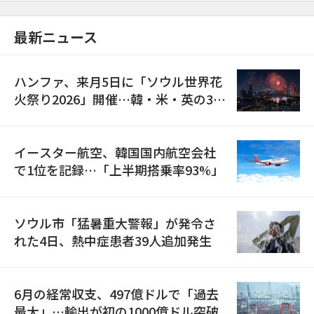
最新ニュース
ハンファ、来月5日に「ソウル世界花
火祭り2026」開催…韓・米・英の3カ
国が参加
イースター航空、韓国国内航空会社
で1位を記録…「上半期搭乗率93%」
ソウル市「猛暑重大警報」が発令さ
れた4日、熱中症患者39人追加発生
6月の経常収支、497億ドルで「過去
最大」…輸出が初の1000億ドル突破