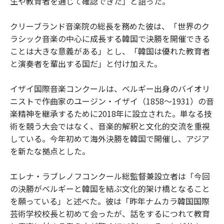
生や教育者を通じて確認できた」と語った。
クリーブランド音楽院の総長を務めた彼は、「世界のク
ラシック音楽の中心に成長する韓国で決勝を開催できる
ことは大きな意義がある」とし、「韓国は優れた教育者
と演奏者を輩出する国だ」と付け加えた。
イザイ国際音楽コンクールは、ベルギー出身のバイオリ
ニストで作曲家のユージン・イザイ（1858～1931）の音
楽精神を継承するために2018年に設立された。単なる技
術を競う大会ではなく、音楽的解釈と文化的交流を重視
している。今年初めて海外決勝を韓国で開催し、アジア
を新たな拠点とした。
エレナ・ラブレノフコンクール総監督兼設立者は「今回
の決勝がベルギーと韓国を結ぶ文化的架け橋となること
を願っている」と述べた。彼は「昨年ナムカラ韓国国際
芸術学校校長と初めて会ったが、話をするにつれて教育