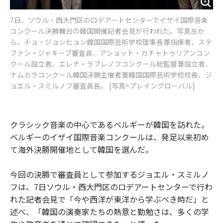
7日、ソウル・西大門区のロデアートセンターでイザイ国際音楽
コンクール決勝舞台の韓国開催記者会見が行われた。写真左か
ら、チョ・ジョンヒョン韓国国際芸術学校理事長兼指揮者、ステ
ファン・ジャキーブ審査員、アショット・カチャトゥリアンコン
クール設立者、エレナ・ラブレノフコンクール総監督兼設立者、
ナムカラコンクール韓国決勝主催者兼韓国国際芸術学校校長、ジ
ョエル・スミルノフ審査員長。 [写真=プレイングローバル]
クラシック音楽の中心であるベルギーが韓国を訪れた。
ベルギーのイザイ国際音楽コンクールは、発足以来初め
て海外決勝開催地として韓国を選んだ。
今回の決勝で審査員として参加するジョエル・スミルノ
フは、7日ソウル・西大門区のロデアートセンターで行わ
れた記者会見で「今や西洋が東洋から学ぶべき時だ」と
述べ、「韓国の演奏家たちの熱意と勤勉さは、多くの学