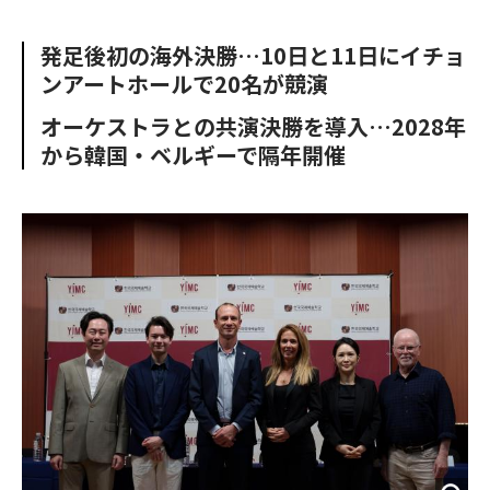
e
t
m
m
b
t
o
i
発足後初の海外決勝…10日と11日にイチョ
o
e
u
n
ンアートホールで20名が競演
o
r
t
k
オーケストラとの共演決勝を導入…2028年
から韓国・ベルギーで隔年開催