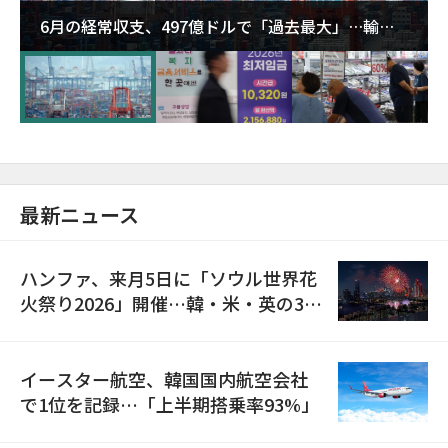
6月の経常収支、497億ドルで「過去最大」…輸出
が初の1000億ドル突破
最新ニュース
ハンファ、来月5日に「ソウル世界花
火祭り2026」開催…韓・米・英の3カ
国が参加
イースター航空、韓国国内航空会社
で1位を記録…「上半期搭乗率93%」