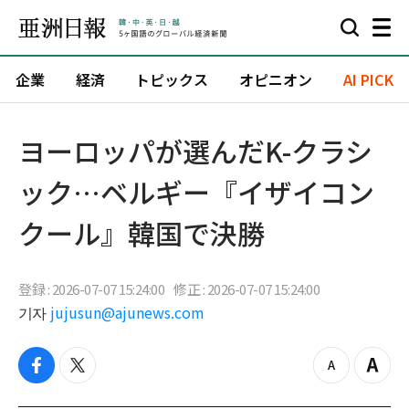
企業
経済
トピックス
オピニオン
AI PICK
ヨーロッパが選んだK-クラシ
ック…ベルギー『イザイコン
クール』韓国で決勝
登録 : 2026-07-07 15:24:00
修正 : 2026-07-07 15:24:00
기자
jujusun@ajunews.com
f
t
z
Z
a
w
o
o
c
i
o
o