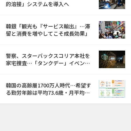
的溶接」システムを導入へ
韓銀「観光も『サービス輸出』…滞
留と消費を増やしてこそ成長効果」
警察、スターバックスコリア本社を
家宅捜査…「タンクデー」イベント
巡り侮辱容疑
韓国の高齢層1700万人時代…希望す
る勤労年齢は平均73.6歳・月平均賃
金は300万ウォン以上