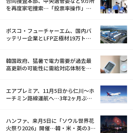
合同捜査本部、中央選管委など9カ所
を再度家宅捜索…「投票率操作」の
資料を確保
ポスコ・フューチャーエム、国内バ
ッテリー企業とLFP正極材19万トン
の供給契約を締結
韓国政府、猛暑で電力需要が過去最
高更新の可能性に需給対応体制を点
検
エアプレミア、11月5日から仁川〜ホ
ーチミン路線運航へ…3年2ヶ月ぶり
の再開
ハンファ、来月5日に「ソウル世界花
火祭り2026」開催…韓・米・英の3カ