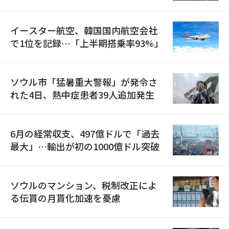
国が参加
イースター航空、韓国国内航空会社
で1位を記録…「上半期搭乗率93%」
ソウル市「猛暑重大警報」が発令さ
れた4日、熱中症患者39人追加発生
6月の経常収支、497億ドルで「過去
最大」…輸出が初の1000億ドル突破
ソウルのマンション、税制改正によ
る伝貰の月貰化加速を憂慮