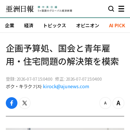
企業
経済
トピックス
オピニオン
AI PICK
企画予算処、国会と青年雇
用・住宅問題の解決策を模索
登録 : 2026-07-07 15:04:00
修正 : 2026-07-07 15:04:00
ボク・キラク 기자
kirock@ajunews.com
f
t
z
Z
a
w
o
o
c
i
o
o
e
t
m
m
b
t
o
i