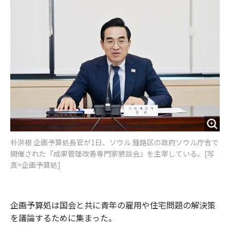
o
e
u
n
o
r
t
k
朴洪根 企画予算処長官が1日、ソウル 鍾路区の政府ソウル庁舎で
開催された『成果管理改善専門家懇談会』を主宰している。[写
真=企画予算処]
企画予算処は国会と共に青年の雇用や住宅問題の解決策
を議論するために集まった。