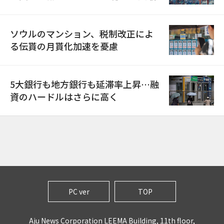
ソウルのマンション、税制改正によ
る伝貰の月貰化加速を憂慮
5大銀行も地方銀行も延滞率上昇…融
資のハードルはさらに高く
PC ver
TOP
Aju News Corporation LEEMA Building, 11th floor,