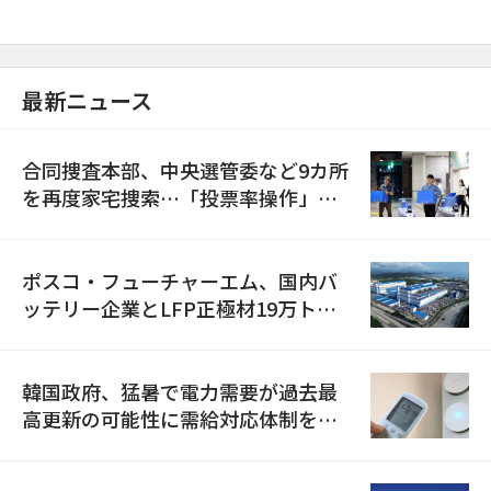
最新ニュース
合同捜査本部、中央選管委など9カ所
を再度家宅捜索…「投票率操作」の
資料を確保
ポスコ・フューチャーエム、国内バ
ッテリー企業とLFP正極材19万トン
の供給契約を締結
韓国政府、猛暑で電力需要が過去最
高更新の可能性に需給対応体制を点
検