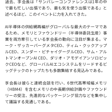
過去、李会長は「サンバレーコンファレンスは1年の中
で最も忙しい出張であり、最も気を使う出張である」と
述べるほど、このイベントに力を入れてきた。
AI半導体の供給網再編がグローバルな最大のテーマであ
るため、メモリとファウンドリー（半導体委託生産）事
業を両方牽引している李会長の動向に注目が集まる。マ
ーク・ザッカーバーグメタCEO、ティム・クックアップ
ルCEO、スンダー・ピチャイグーグルCEO、サム・アル
トマンオープンAI CEO、ダリオ・アモデイアンソロピッ
クCEOなど、グローバルAIエコシステムをリードするビ
ッグテックのトップたちも多数集結する見込みである。
李会長は彼らと連続会談を行い、6世代高帯域幅メモリ
（HBM4）を含むメモリの中長期供給計画やファウンド
リーの受注、先進的なパッケージング協力などを集中し
て議論する見通しである。