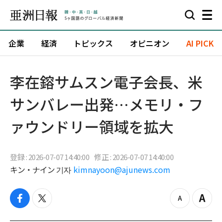
企業
経済
トピックス
オピニオン
AI PICK
李在鎔サムスン電子会長、米
サンバレー出発…メモリ・フ
ァウンドリー領域を拡大
登録 : 2026-07-07 14:40:00
修正 : 2026-07-07 14:40:00
キン・ナイン 기자
kimnayoon@ajunews.com
f
t
z
Z
a
w
o
o
c
i
o
o