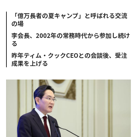
e
t
m
m
b
t
o
i
「億万長者の夏キャンプ」と呼ばれる交流
o
e
u
n
の場
o
r
t
k
李会長、2002年の常務時代から参加し続け
る
昨年ティム・クックCEOとの会談後、受注
成果を上げる