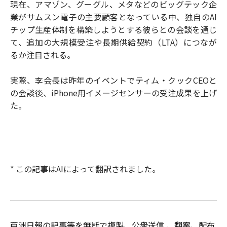
現在、アマゾン、グーグル、メタなどのビッグテック企
業がサムスン電子の主要顧客となっている中、独自のAI
チップ生産体制を構築しようとする彼らとの会談を通じ
て、追加の大規模受注や長期供給契約（LTA）につなが
るか注目される。
実際、李会長は昨年のイベントでティム・クックCEOと
の会談後、iPhone用イメージセンサーの受注成果を上げ
た。
* この記事はAIによって翻訳されました。
亜洲日報の記事等を無断で複製、公衆送信 、翻案、配布