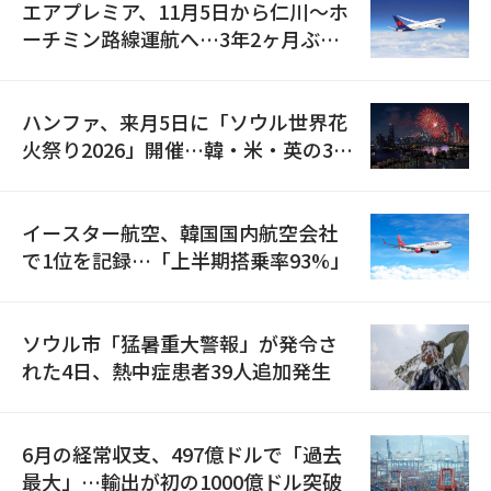
エアプレミア、11月5日から仁川〜ホ
ーチミン路線運航へ…3年2ヶ月ぶり
の再開
ハンファ、来月5日に「ソウル世界花
火祭り2026」開催…韓・米・英の3カ
国が参加
イースター航空、韓国国内航空会社
で1位を記録…「上半期搭乗率93%」
ソウル市「猛暑重大警報」が発令さ
れた4日、熱中症患者39人追加発生
6月の経常収支、497億ドルで「過去
最大」…輸出が初の1000億ドル突破