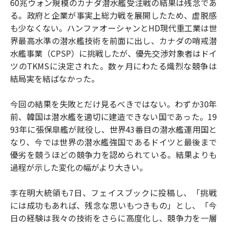
60兆ウォン規模のカナダ潜水艦受注戦の結果は残念であ
o
e
u
n
る。政府と企業が事実上総力戦を展開したため、虚脱感
o
r
t
k
も少なくない。ハンファオーシャンとHD現代重工業は世
界最高水準の潜水艦技術を前面に出し、カナダの哨戒潜
水艦事業（CPSP）に挑戦したが、優先交渉対象者はドイ
ツのTKMSに決定された。数ヶ月にわたる熾烈な競争は
結局実を結ばなかった。
今回の結果を失敗とだけ見るべきではない。わずか30年
前、韓国は潜水艦を適切に建造できない国であった。19
93年に張保皐艦が就役し、世界43番目の潜水艦運用国と
なり、今では世界の潜水艦強国であるドイツと最後まで
優劣を競うほどの競争力を認められている。結果よりも
過程が示した変化の幅がより大きい。
李在明大統領も7日、フェイスブックに投稿し、「挑戦
には成功もあれば、残念な思いもつきもの」とし、「今
日の経験は我々の技術をさらに高度化し、競争力を一層