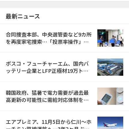
最新ニュース
合同捜査本部、中央選管委など9カ所
を再度家宅捜索…「投票率操作」の
資料を確保
ポスコ・フューチャーエム、国内バ
ッテリー企業とLFP正極材19万トン
の供給契約を締結
韓国政府、猛暑で電力需要が過去最
高更新の可能性に需給対応体制を点
検
エアプレミア、11月5日から仁川〜ホ
ーチミン路線運航へ…3年2ヶ月ぶり