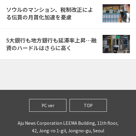
ソウルのマンション、税制改正によ
る伝貰の月貰化加速を憂慮
5大銀行も地方銀行も延滞率上昇…融
資のハードルはさらに高く
PC ver
TOP
Aju News Corporation LEEMA Building, 11th floor,
42, Jong-ro 1-gil, Jongno-gu, Seoul