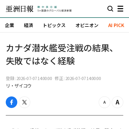
企業
経済
トピックス
オピニオン
AI PICK
カナダ潜水艦受注戦の結果、
失敗ではなく経験
登録 : 2026-07-07 14:00:00
修正 : 2026-07-07 14:00:00
リ・ザイコウ
f
t
z
Z
a
w
o
o
c
i
o
o
e
t
m
m
b
t
o
i