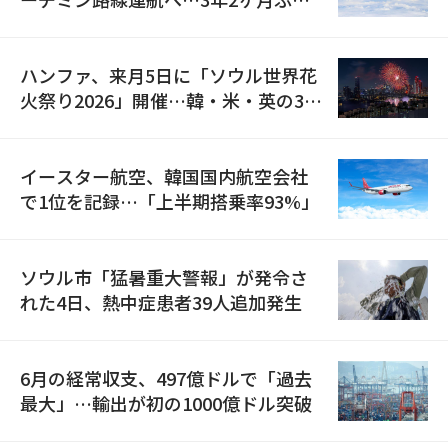
の再開
ハンファ、来月5日に「ソウル世界花
火祭り2026」開催…韓・米・英の3カ
国が参加
イースター航空、韓国国内航空会社
で1位を記録…「上半期搭乗率93%」
ソウル市「猛暑重大警報」が発令さ
れた4日、熱中症患者39人追加発生
6月の経常収支、497億ドルで「過去
最大」…輸出が初の1000億ドル突破