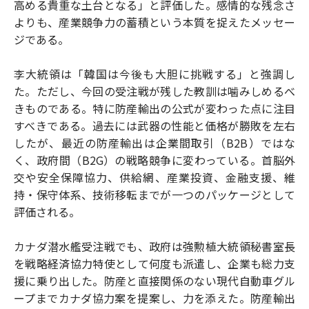
高める貴重な土台となる」と評価した。感情的な残念さ
よりも、産業競争力の蓄積という本質を捉えたメッセー
ジである。
李大統領は「韓国は今後も大胆に挑戦する」と強調し
た。ただし、今回の受注戦が残した教訓は噛みしめるべ
きものである。特に防産輸出の公式が変わった点に注目
すべきである。過去には武器の性能と価格が勝敗を左右
したが、最近の防産輸出は企業間取引（B2B）ではな
く、政府間（B2G）の戦略競争に変わっている。首脳外
交や安全保障協力、供給網、産業投資、金融支援、維
持・保守体系、技術移転までが一つのパッケージとして
評価される。
カナダ潜水艦受注戦でも、政府は強勲植大統領秘書室長
を戦略経済協力特使として何度も派遣し、企業も総力支
援に乗り出した。防産と直接関係のない現代自動車グル
ープまでカナダ協力案を提案し、力を添えた。防産輸出