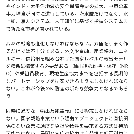
やインド・太平洋地域の安全保障需要の拡大、中東の軍
事力増強が同時に進行している。潜水艦だけでなく、水
上艦、無人システム、人工知能に基づく指揮システムま
で新たな市場が開かれている。
我々の戦略も進化しなければならない。武器をうまく作
るだけでは不十分である。外交や金融、産業協力、エネ
ルギー、供給網を組み合わせた国家レベルの輸出モデル
を精緻に構築する必要がある。輸出後の維持・保守（MR
O）や乗組員教育、現地生産協力までを包括する長期的
なパートナーシップを提案できるようにしなければなら
ない。これが今後のK-防産の新たな競争力となるであろ
う。
同時に過度な『輸出万能主義』には警戒しなければなら
ない。国家戦略事業という理由でプロジェクトと直接関
係のない企業に過度な負担や犠牲を要求する方式は持続
可能ではない。民間と官庁の協力は自発性と相互利益に