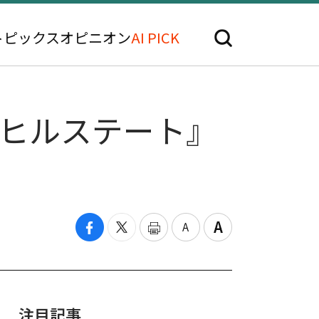
トピックス
オピニオン
AI PICK
『ヒルステート』
注目記事