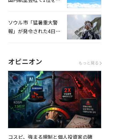
録…「上半期搭乗率
93%」
ソウル市「猛暑重大警
報」が発令された4日、
熱中症患者39人追加発
生
オピニオン
もっと見る
コスピ、強まる規制と個人投資家の賭