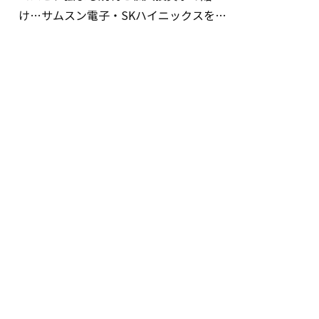
け…サムスン電子・SKハイニックスを巡
る明暗