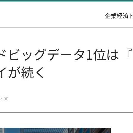
企業
経済
ドビッグデータ1位は
イが続く
8:00