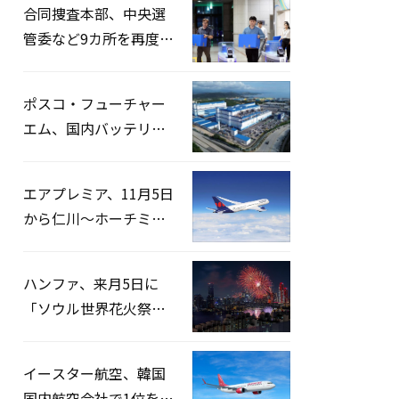
合同捜査本部、中央選
管委など9カ所を再度家
宅捜索…「投票率操
作」の資料を確保
ポスコ・フューチャー
エム、国内バッテリー
企業とLFP正極材19万ト
ンの供給契約を締結
エアプレミア、11月5日
から仁川〜ホーチミン
路線運航へ…3年2ヶ月
ぶりの再開
ハンファ、来月5日に
「ソウル世界花火祭り
2026」開催…韓・米・
英の3カ国が参加
イースター航空、韓国
国内航空会社で1位を記