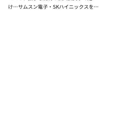
け…サムスン電子・SKハイニックスを巡
る明暗