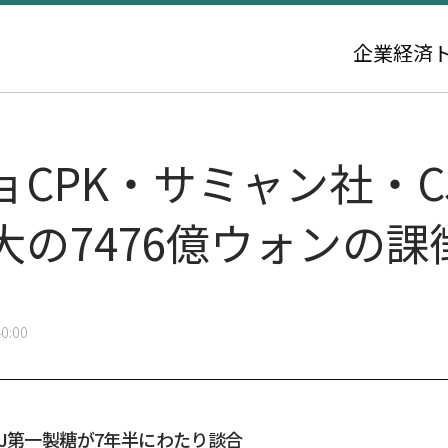
企業
経済
CPK・サミャン社・C
の7476億ウォンの課
0:00
J第一製糖が7年半にわたり談合