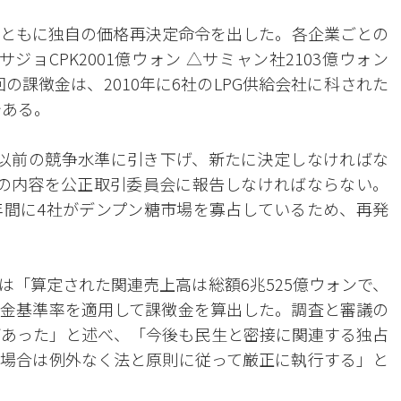
ともに独自の価格再決定命令を出した。各企業ごとの
ジョCPK2001億ウォン △サミャン社2103億ウォン
回の課徴金は、2010年に6社のLPG供給会社に科された
である。
以前の競争水準に引き下げ、新たに決定しなければな
の内容を公正取引委員会に報告しなければならない。
年間に4社がデンプン糖市場を寡占しているため、再発
は「算定された関連売上高は総額6兆525億ウォンで、
徴金基準率を適用して課徴金を算出した。調査と審議の
があった」と述べ、「今後も民生と密接に関連する独占
場合は例外なく法と原則に従って厳正に執行する」と