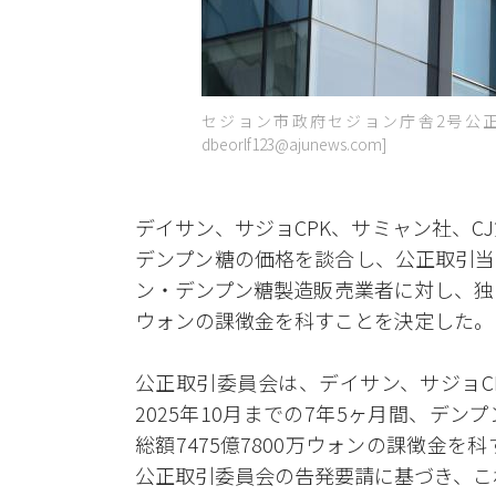
セジョン市政府セジョン庁舎2号公正取
dbeorlf123@ajunews.com]
デイサン、サジョCPK、サミャン社、C
デンプン糖の価格を談合し、公正取引当
ン・デンプン糖製造販売業者に対し、独
ウォンの課徴金を科すことを決定した。
公正取引委員会は、デイサン、サジョCP
2025年10月までの7年5ヶ月間、デ
総額7475億7800万ウォンの課徴金
公正取引委員会の告発要請に基づき、こ