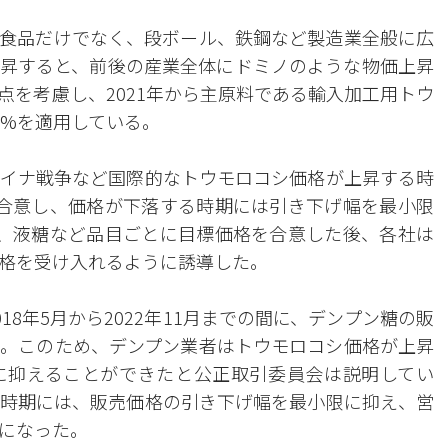
食品だけでなく、段ボール、鉄鋼など製造業全般に広
昇すると、前後の産業全体にドミノのような物価上昇
点を考慮し、2021年から主原料である輸入加工用トウ
0%を適用している。
イナ戦争など国際的なトウモロコシ価格が上昇する時
合意し、価格が下落する時期には引き下げ幅を最小限
、液糖など品目ごとに目標価格を合意した後、各社は
格を受け入れるように誘導した。
8年5月から2022年11月までの間に、デンプン糖の販
る。このため、デンプン業者はトウモロコシ価格が上昇
に抑えることができたと公正取引委員会は説明してい
時期には、販売価格の引き下げ幅を最小限に抑え、営
になった。