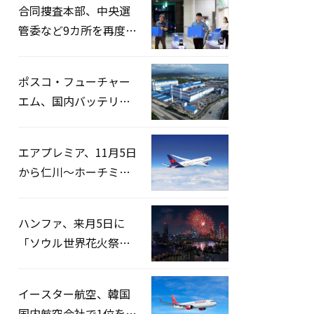
合同捜査本部、中央選
管委など9カ所を再度家
宅捜索…「投票率操
作」の資料を確保
ポスコ・フューチャー
エム、国内バッテリー
企業とLFP正極材19万ト
ンの供給契約を締結
エアプレミア、11月5日
から仁川〜ホーチミン
路線運航へ…3年2ヶ月
ぶりの再開
ハンファ、来月5日に
「ソウル世界花火祭り
2026」開催…韓・米・
英の3カ国が参加
イースター航空、韓国
国内航空会社で1位を記