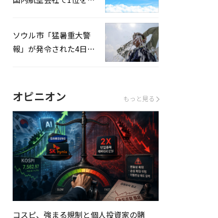
録…「上半期搭乗率
93%」
ソウル市「猛暑重大警
報」が発令された4日、
熱中症患者39人追加発
生
オピニオン
もっと見る
コスピ、強まる規制と個人投資家の賭