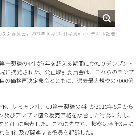
引委員会。2023年10月13日[写真=ユ・デギル記者
J第一製糖の4社が7年を超える期間にわたりデンプン・
局に摘発された。公正取引委員会は、これらのデンプ
自の価格再決定命令とともに、過去最大規模の7000億
K、サミャン社、CJ第一製糖の4社が2018年5月から
ンプン及びデンプン糖の販売価格を談合した行為に対し、
を科すと7日に発表した。これに先立ち、検察は今年3月に
れら4社及び関連する役員を起訴した。