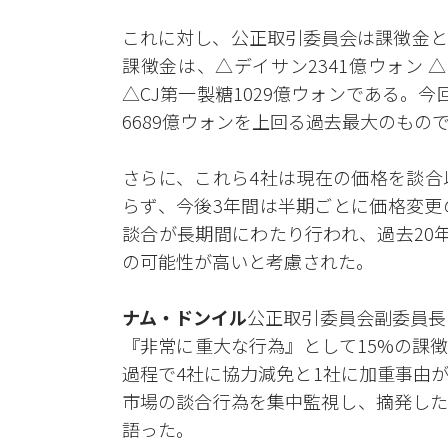
これに対し、公正取引委員会は課徴金と
課徴金は、△デイサン2341億ウォン △サ
△CJ第一製糖1029億ウォンである。今
6689億ウォンを上回る過去最大のもの
さらに、これら4社は現在の価格を談合
らず、今後3年間は半期ごとに価格変更
談合が長期間にわたり行われ、過去20
の可能性が高いと考慮された。
ナム・ドンイル
公正取引委員会副委員長
『非常に重大な行為』として15%の課
過程で4社に協力減免と1社に加重事由
市場の談合行為を集中監視し、摘発した
語った。