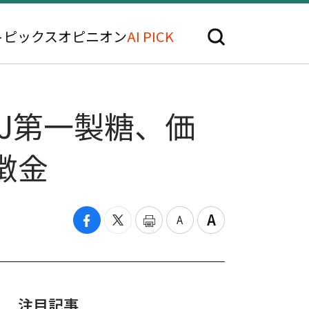
トピックス
オピニオン
AI PICK
J第一製糖、価
徴金
注目記事