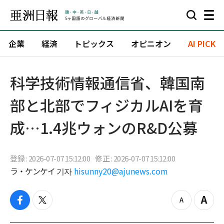
企業
経済
トピックス
オピニオン
AI PICK
科学技術情報通信省、韓国南
部と北部でフィジカルAIを育
成…1.4兆ウォンのR&D公募
登録 : 2026-07-07 15:12:00
修正 : 2026-07-07 15:12:00
ラ・ケンケイ 기자
hisunny20@ajunews.com
f
t
z
Z
a
w
o
o
c
i
o
o