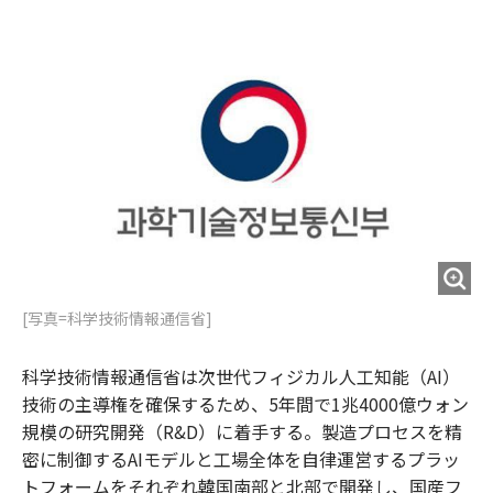
e
t
m
m
b
t
o
i
o
e
u
n
o
r
t
k
[写真=科学技術情報通信省]
科学技術情報通信省は次世代フィジカル人工知能（AI）
技術の主導権を確保するため、5年間で1兆4000億ウォン
規模の研究開発（R&D）に着手する。製造プロセスを精
密に制御するAIモデルと工場全体を自律運営するプラッ
トフォームをそれぞれ韓国南部と北部で開発し、国産フ