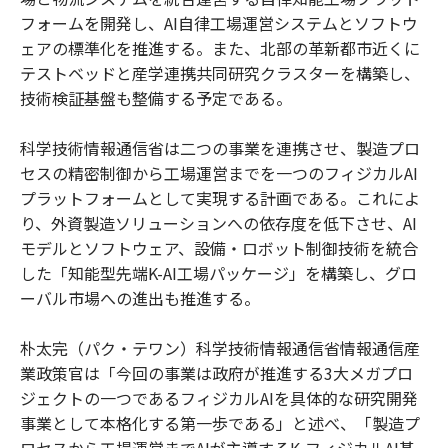
フォームを開発し、AI自律工場運営システムとソフトウ
ェアの標準化を推進する。また、北部の革新都市近くに
テストベッドと産学連携共同研究クラスターを構築し、
技術検証基盤も整備する予定である。
科学技術情報通信省は二つの事業を連携させ、製造プロ
セスの精密制御から工場運営までを一つのフィジカルAI
プラットフォームとして実現する計画である。これによ
り、外資製造ソリューションへの依存度を低下させ、AI
モデルとソフトウェア、設備・ロボット制御技術を統合
した「知能型先端K-AI工場パッケージ」を構築し、グロ
ーバル市場への進出も推進する。
朴太完（パク・テワン）科学技術情報通信省情報通信産
業政策官は「今回の事業は政府が推進する3大メガプロ
ジェクトの一つであるフィジカルAIを具体的な研究開発
事業として本格化する第一歩である」と述べ、「製造プ
ロセスから工場運営までAIが主導するK-フィジカルAI基