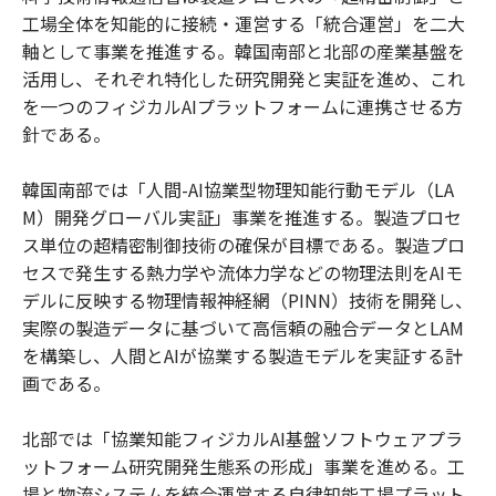
工場全体を知能的に接続・運営する「統合運営」を二大
軸として事業を推進する。韓国南部と北部の産業基盤を
活用し、それぞれ特化した研究開発と実証を進め、これ
を一つのフィジカルAIプラットフォームに連携させる方
針である。
韓国南部では「人間-AI協業型物理知能行動モデル（LA
M）開発グローバル実証」事業を推進する。製造プロセ
ス単位の超精密制御技術の確保が目標である。製造プロ
セスで発生する熱力学や流体力学などの物理法則をAIモ
デルに反映する物理情報神経網（PINN）技術を開発し、
実際の製造データに基づいて高信頼の融合データとLAM
を構築し、人間とAIが協業する製造モデルを実証する計
画である。
北部では「協業知能フィジカルAI基盤ソフトウェアプラ
ットフォーム研究開発生態系の形成」事業を進める。工
場と物流システムを統合運営する自律知能工場プラット