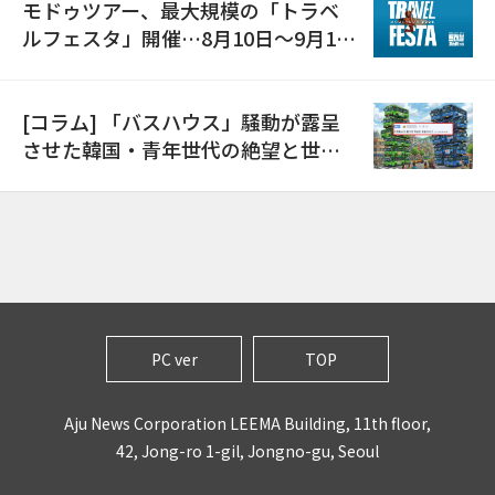
モドゥツアー、最大規模の「トラベ
ルフェスタ」開催…8月10日～9月11
日
[コラム] 「バスハウス」騒動が露呈
させた韓国・青年世代の絶望と世代
間格差
PC ver
TOP
Aju News Corporation LEEMA Building, 11th floor,
42, Jong-ro 1-gil, Jongno-gu, Seoul