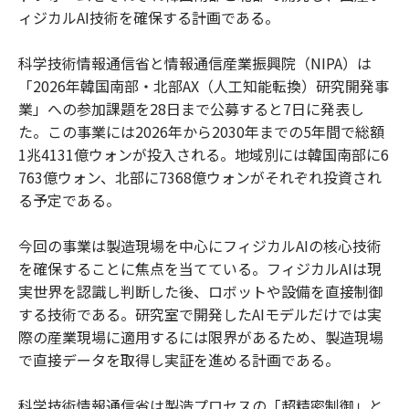
ィジカルAI技術を確保する計画である。
科学技術情報通信省と情報通信産業振興院（NIPA）は
「2026年韓国南部・北部AX（人工知能転換）研究開発事
業」への参加課題を28日まで公募すると7日に発表し
た。この事業には2026年から2030年までの5年間で総額
1兆4131億ウォンが投入される。地域別には韓国南部に6
763億ウォン、北部に7368億ウォンがそれぞれ投資され
る予定である。
今回の事業は製造現場を中心にフィジカルAIの核心技術
を確保することに焦点を当てている。フィジカルAIは現
実世界を認識し判断した後、ロボットや設備を直接制御
する技術である。研究室で開発したAIモデルだけでは実
際の産業現場に適用するには限界があるため、製造現場
で直接データを取得し実証を進める計画である。
科学技術情報通信省は製造プロセスの「超精密制御」と