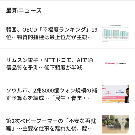
最新ニュース
韓国、OECD「幸福度ランキング」19
位…物質的指標は最上位だが主観的
満足度は最下位
サムスン電子・NTTドコモ、AIで通
信品質を予測…低下頻度が半減
ソウル市、2兆8000億ウォン規模の補
正予算案を編成…「民生・青年・安
全」に8100億ウォンを集中投資
第2次ベビーブーマーの「不安な再就
職」…主要な仕事を離れた後、臨時