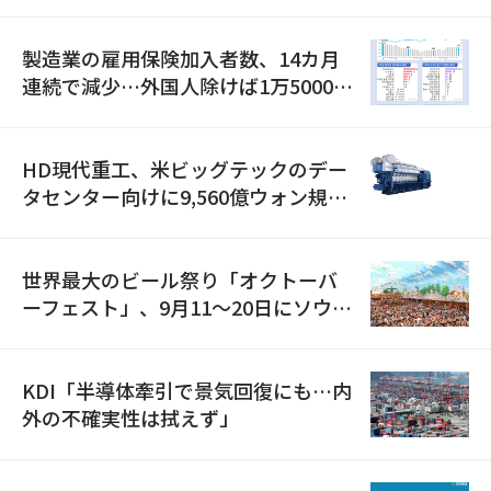
職が2倍近くに急増
製造業の雇用保険加入者数、14カ月
連続で減少…外国人除けば1万5000人
減
HD現代重工、米ビッグテックのデー
タセンター向けに9,560億ウォン規模
の発電設備を受注…「過去最大」
世界最大のビール祭り「オクトーバ
ーフェスト」、9月11〜20日にソウル
で開催
KDI「半導体牽引で景気回復にも…内
外の不確実性は拭えず」