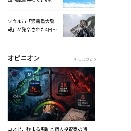
録…「上半期搭乗率
93%」
ソウル市「猛暑重大警
報」が発令された4日、
熱中症患者39人追加発
生
オピニオン
もっと見る
コスピ、強まる規制と個人投資家の賭