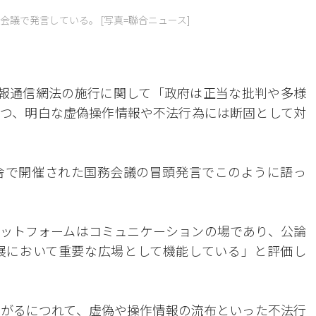
議で発言している。 [写真=聯合ニュース]
報通信網法の施行に関して「政府は正当な批判や多様
つ、明白な虚偽操作情報や不法行為には断固として対
舎で開催された国務会議の冒頭発言でこのように語っ
ットフォームはコミュニケーションの場であり、公論
展において重要な広場として機能している」と評価し
がるにつれて、虚偽や操作情報の流布といった不法行