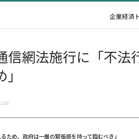
企業
経済
通信網法施行に「不法
め」
2:00
えるため、政府は一層の緊張感を持って臨むべき」