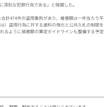
に深刻な犯罪行為である」と強調した。
は合計474件の盗用事例があり、被害額は一件当たり平
府は）盗用行為に対する過料の強化と公共入札の制限を
れるように損害額の算定ガイドラインも整備する予定
。
信 、翻案、配布することは禁じられています。