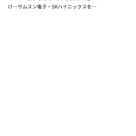
け…サムスン電子・SKハイニックスを巡
る明暗