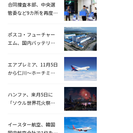
合同捜査本部、中央選
管委など9カ所を再度家
宅捜索…「投票率操
作」の資料を確保
ポスコ・フューチャー
エム、国内バッテリー
企業とLFP正極材19万ト
ンの供給契約を締結
エアプレミア、11月5日
から仁川〜ホーチミン
路線運航へ…3年2ヶ月
ぶりの再開
ハンファ、来月5日に
「ソウル世界花火祭り
2026」開催…韓・米・
英の3カ国が参加
イースター航空、韓国
国内航空会社で1位を記