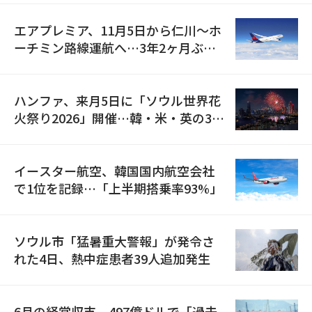
エアプレミア、11月5日から仁川〜ホ
ーチミン路線運航へ…3年2ヶ月ぶり
の再開
ハンファ、来月5日に「ソウル世界花
火祭り2026」開催…韓・米・英の3カ
国が参加
イースター航空、韓国国内航空会社
で1位を記録…「上半期搭乗率93%」
ソウル市「猛暑重大警報」が発令さ
れた4日、熱中症患者39人追加発生
6月の経常収支、497億ドルで「過去