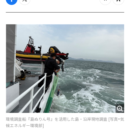
f
t
z
Z
a
w
o
o
c
i
o
o
e
t
m
m
b
t
o
i
o
e
u
n
o
r
t
k
環境調査船『島ぬりん号』を活用した島・沿岸現地調査 [写真=気
候エネルギー環境部]