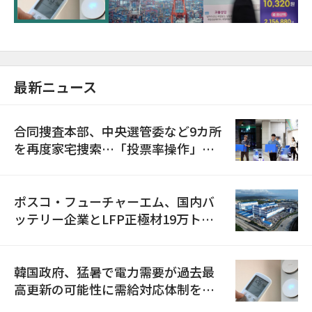
最新ニュース
合同捜査本部、中央選管委など9カ所
を再度家宅捜索…「投票率操作」の
資料を確保
ポスコ・フューチャーエム、国内バ
ッテリー企業とLFP正極材19万トン
の供給契約を締結
韓国政府、猛暑で電力需要が過去最
高更新の可能性に需給対応体制を点
検