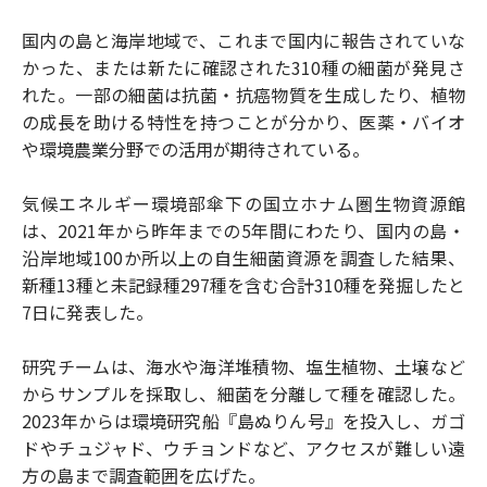
国内の島と海岸地域で、これまで国内に報告されていな
かった、または新たに確認された310種の細菌が発見さ
れた。一部の細菌は抗菌・抗癌物質を生成したり、植物
の成長を助ける特性を持つことが分かり、医薬・バイオ
や環境農業分野での活用が期待されている。
気候エネルギー環境部傘下の国立ホナム圏生物資源館
は、2021年から昨年までの5年間にわたり、国内の島・
沿岸地域100か所以上の自生細菌資源を調査した結果、
新種13種と未記録種297種を含む合計310種を発掘したと
7日に発表した。
研究チームは、海水や海洋堆積物、塩生植物、土壌など
からサンプルを採取し、細菌を分離して種を確認した。
2023年からは環境研究船『島ぬりん号』を投入し、ガゴ
ドやチュジャド、ウチョンドなど、アクセスが難しい遠
方の島まで調査範囲を広げた。