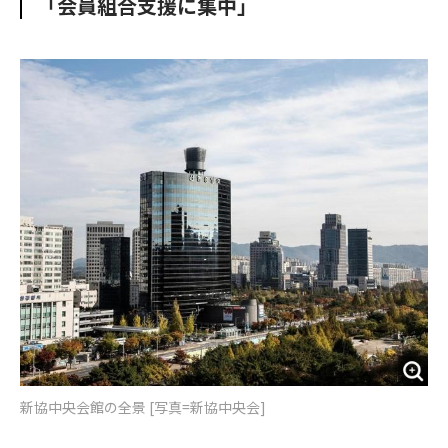
「会員組合支援に集中」
o
e
u
n
o
r
t
k
新協中央会館の全景 [写真=新協中央会]