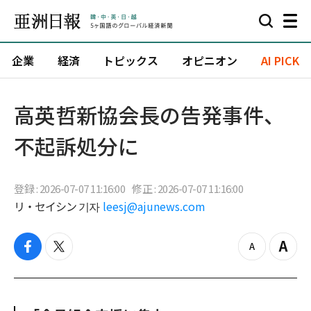
企業
経済
トピックス
オピニオン
AI PICK
高英哲新協会長の告発事件、
不起訴処分に
登録 : 2026-07-07 11:16:00
修正 : 2026-07-07 11:16:00
リ・セイシン 기자
leesj@ajunews.com
f
t
z
Z
a
w
o
o
c
i
o
o
e
t
m
m
b
t
o
i