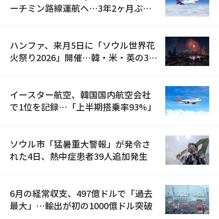
ーチミン路線運航へ…3年2ヶ月ぶり
の再開
ハンファ、来月5日に「ソウル世界花
火祭り2026」開催…韓・米・英の3カ
国が参加
イースター航空、韓国国内航空会社
で1位を記録…「上半期搭乗率93%」
ソウル市「猛暑重大警報」が発令さ
れた4日、熱中症患者39人追加発生
6月の経常収支、497億ドルで「過去
最大」…輸出が初の1000億ドル突破