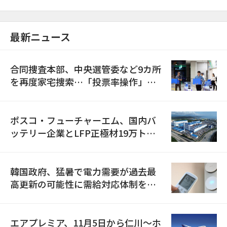
最新ニュース
合同捜査本部、中央選管委など9カ所
を再度家宅捜索…「投票率操作」の
資料を確保
ポスコ・フューチャーエム、国内バ
ッテリー企業とLFP正極材19万トン
の供給契約を締結
韓国政府、猛暑で電力需要が過去最
高更新の可能性に需給対応体制を点
検
エアプレミア、11月5日から仁川〜ホ