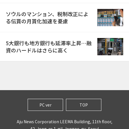
ソウルのマンション、税制改正によ
る伝貰の月貰化加速を憂慮
5大銀行も地方銀行も延滞率上昇…融
資のハードルはさらに高く
PC ver
TOP
Aju News Corporation LEEMA Building, 11th floor,
42, Jong-ro 1-gil, Jongno-gu, Seoul