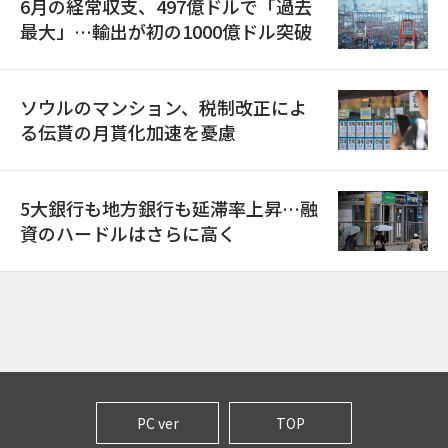
6月の経常収支、497億ドルで「過去
最大」…輸出が初の1000億ドル突破
ソウルのマンション、税制改正によ
る伝貰の月貰化加速を憂慮
5大銀行も地方銀行も延滞率上昇…融
資のハードルはさらに高く
PC ver
TOP