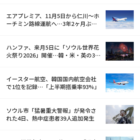
エアプレミア、11月5日から仁川〜ホ
ーチミン路線運航へ…3年2ヶ月ぶり
の再開
ハンファ、来月5日に「ソウル世界花
火祭り2026」開催…韓・米・英の3カ
国が参加
イースター航空、韓国国内航空会社
で1位を記録…「上半期搭乗率93%」
ソウル市「猛暑重大警報」が発令さ
れた4日、熱中症患者39人追加発生