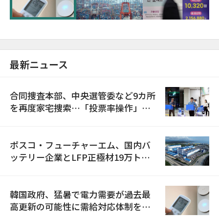
最新ニュース
合同捜査本部、中央選管委など9カ所
を再度家宅捜索…「投票率操作」の
資料を確保
ポスコ・フューチャーエム、国内バ
ッテリー企業とLFP正極材19万トン
の供給契約を締結
韓国政府、猛暑で電力需要が過去最
高更新の可能性に需給対応体制を点
検