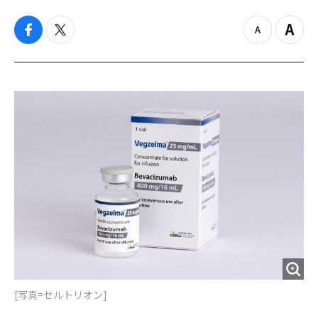
f
t
z
Z
a
w
o
o
c
i
o
o
e
t
m
m
b
t
o
i
o
e
u
n
o
r
t
k
[写真=セルトリオン]