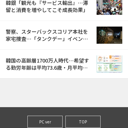
韓銀「観光も『サービス輸出』…滞
留と消費を増やしてこそ成長効果」
警察、スターバックスコリア本社を
家宅捜査…「タンクデー」イベント
巡り侮辱容疑
韓国の高齢層1700万人時代…希望す
る勤労年齢は平均73.6歳・月平均賃
金は300万ウォン以上
PC ver
TOP