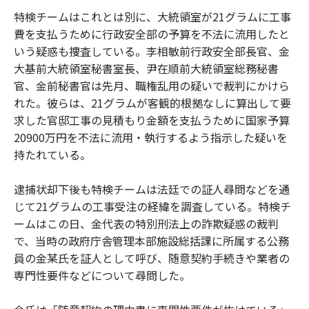
特検チームはこれとは別に、大統領室が21グラムに工事
費を支払うために行政安全部の予算を不法に流用したと
いう疑惑も捜査している。李相敏前行政安全部長官、金
大基前大統領室秘書室長、尹在順前大統領室総務秘書
官、金前秘書官は先月、職権乱用の疑いで裁判にかけら
れた。彼らは、21グラムが客観的根拠なしに算出して要
求した官邸工事の見積もり金額を支払うために国家予算
20900万円を不法に流用・執行するよう指示した疑いを
持たれている。
逮捕状却下後も特検チームは法廷での証人尋問などを通
じて21グラムの工事受注の経緯を調査している。特検チ
ームはこの日、金代表の特別刑法上の詐欺疑惑の裁判
で、当時の政府庁舎管理本部施設総括課に所属する公務
員の金某氏を証人として呼び、随意契約手続きや業者の
専門性要件などについて尋問した。