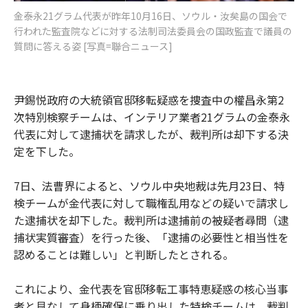
金泰永21グラム代表が昨年10月16日、ソウル・汝矣島の国会で
行われた監査院などに対する法制司法委員会の国政監査で議員の
質問に答える姿 [写真=聯合ニュース]
尹錫悦政府の大統領官邸移転疑惑を捜査中の權昌永第2
次特別検察チームは、インテリア業者21グラムの金泰永
代表に対して逮捕状を請求したが、裁判所は却下する決
定を下した。
7日、法曹界によると、ソウル中央地裁は先月23日、特
検チームが金代表に対して職権乱用などの疑いで請求し
た逮捕状を却下した。裁判所は逮捕前の被疑者尋問（逮
捕状実質審査）を行った後、「逮捕の必要性と相当性を
認めることは難しい」と判断したとされる。
これにより、金代表を官邸移転工事特恵疑惑の核心当事
者と見なして身柄確保に乗り出した特検チームは、裁判