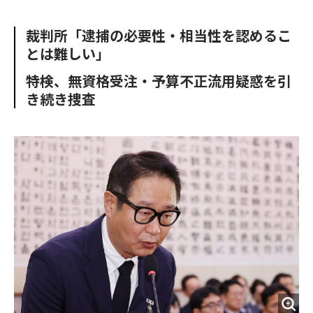
e
t
m
m
b
t
o
i
裁判所「逮捕の必要性・相当性を認めるこ
o
e
u
n
とは難しい」
o
r
t
k
特検、無資格受注・予算不正流用疑惑を引
き続き捜査