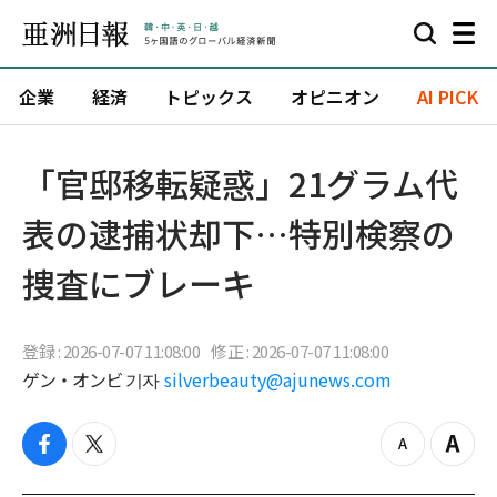
企業
経済
トピックス
オピニオン
AI PICK
「官邸移転疑惑」21グラム代
表の逮捕状却下…特別検察の
捜査にブレーキ
登録 : 2026-07-07 11:08:00
修正 : 2026-07-07 11:08:00
ゲン・オンビ 기자
silverbeauty@ajunews.com
f
t
z
Z
a
w
o
o
c
i
o
o