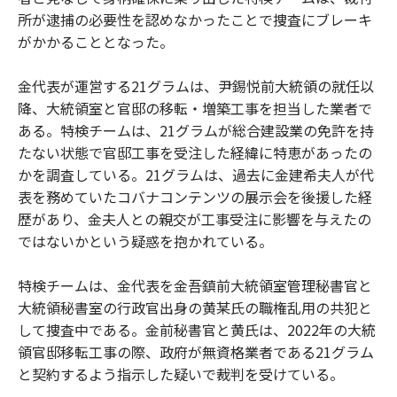
所が逮捕の必要性を認めなかったことで捜査にブレーキ
がかかることとなった。
金代表が運営する21グラムは、尹錫悦前大統領の就任以
降、大統領室と官邸の移転・増築工事を担当した業者で
ある。特検チームは、21グラムが総合建設業の免許を持
たない状態で官邸工事を受注した経緯に特恵があったの
かを調査している。21グラムは、過去に金建希夫人が代
表を務めていたコバナコンテンツの展示会を後援した経
歴があり、金夫人との親交が工事受注に影響を与えたの
ではないかという疑惑を抱かれている。
特検チームは、金代表を金吾鎮前大統領室管理秘書官と
大統領秘書室の行政官出身の黄某氏の職権乱用の共犯と
して捜査中である。金前秘書官と黄氏は、2022年の大統
領官邸移転工事の際、政府が無資格業者である21グラム
と契約するよう指示した疑いで裁判を受けている。