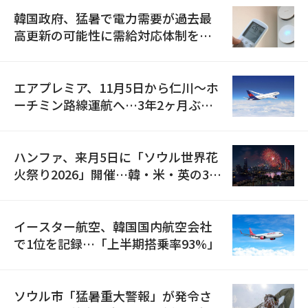
韓国政府、猛暑で電力需要が過去最
高更新の可能性に需給対応体制を点
検
エアプレミア、11月5日から仁川〜ホ
ーチミン路線運航へ…3年2ヶ月ぶり
の再開
ハンファ、来月5日に「ソウル世界花
火祭り2026」開催…韓・米・英の3カ
国が参加
イースター航空、韓国国内航空会社
で1位を記録…「上半期搭乗率93%」
ソウル市「猛暑重大警報」が発令さ