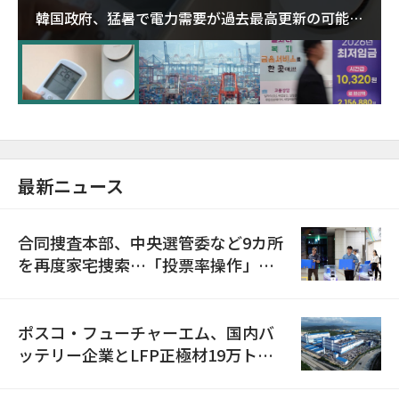
韓国政府、猛暑で電力需要が過去最高更新の可能性
に需給対応体制を点検
最新ニュース
合同捜査本部、中央選管委など9カ所
を再度家宅捜索…「投票率操作」の
資料を確保
ポスコ・フューチャーエム、国内バ
ッテリー企業とLFP正極材19万トン
の供給契約を締結