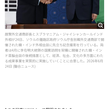
趙賢外交通商部長とスブラマニアム・ジャイシャンカールインド
外相が24日、ソウルの鍾路区政府ソウル庁舎別館外交通商部で開
催された韓・インド外相会談に先立ち記念撮影を行っている。両
者は4月に李在明大統領の国賓訪問を契機に開催された韓・イン
ド首脳会談の後続措置として、経済、社会、文化の多方面にわた
る成果事業を実質的に実施していくことに合意した。2026年6月
24日 (聯合ニュース)