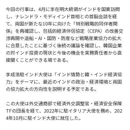
今回の行事は、4月に李在明大統領がインドを国賓訪問
し、ナレンドラ・モディインド首相との首脳会談を経
て、両国が新たな10年に向けた「特別戦略的同伴者関
係」を再確認し、包括的経済伴侶協定（CEPA）の改善交
渉再開や造船・AI・国防・防産など戦略産業協力の拡大
に合意したことに基づく後続の議論を確認し、韓国企業
の対インド投資の現状と今後の機会を実務責任者から直
接聞くことができる場である。
李成浩駐インド大使は「インド情勢と韓・インド経済協
力」をテーマに、最近のインドの政治・経済環境と両国
の協力拡大の方向性を説明する予定である。
この大使は外交通商部で経済外交調整官・経済安全保障
TFの団長を経て、2022年に駐イタリア大使を務め、202
4年10月に駐インド大使に就任した。