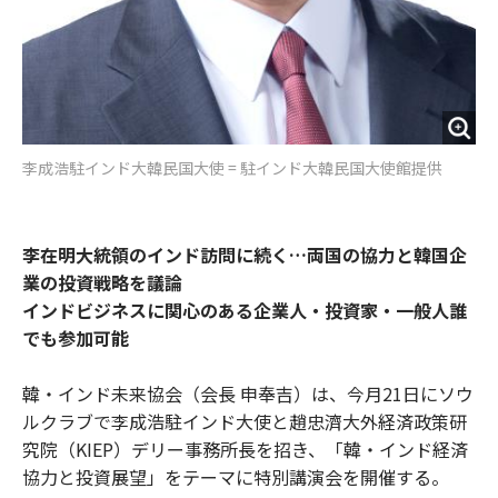
李成浩駐インド大韓民国大使 = 駐インド大韓民国大使館提供
李在明大統領のインド訪問に続く…両国の協力と韓国企
業の投資戦略を議論
インドビジネスに関心のある企業人・投資家・一般人誰
でも参加可能
韓・インド未来協会（会長 申奉吉）は、今月21日にソウ
ルクラブで李成浩駐インド大使と趙忠濟大外経済政策研
究院（KIEP）デリー事務所長を招き、「韓・インド経済
協力と投資展望」をテーマに特別講演会を開催する。