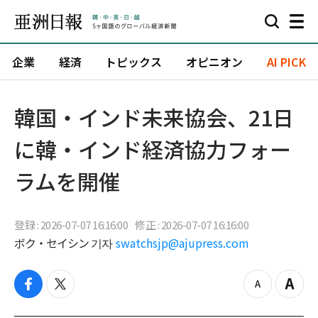
企業
経済
トピックス
オピニオン
AI PICK
韓国・インド未来協会、21日
に韓・インド経済協力フォー
ラムを開催
登録 : 2026-07-07 16:16:00
修正 : 2026-07-07 16:16:00
ボク・セイシン 기자
swatchsjp@ajupress.com
f
t
z
Z
a
w
o
o
c
i
o
o