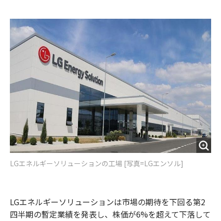
e
t
m
m
b
t
o
i
o
e
u
n
o
r
t
k
LGエネルギーソリューションの工場 [写真=LGエンソル]
LGエネルギーソリューションは市場の期待を下回る第2
四半期の暫定業績を発表し、株価が6%を超えて下落して