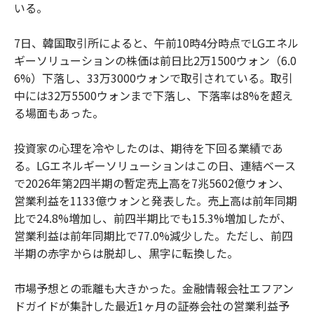
いる。
7日、韓国取引所によると、午前10時4分時点でLGエネル
ギーソリューションの株価は前日比2万1500ウォン（6.0
6%）下落し、33万3000ウォンで取引されている。取引
中には32万5500ウォンまで下落し、下落率は8%を超え
る場面もあった。
投資家の心理を冷やしたのは、期待を下回る業績であ
る。LGエネルギーソリューションはこの日、連結ベース
で2026年第2四半期の暫定売上高を7兆5602億ウォン、
営業利益を1133億ウォンと発表した。売上高は前年同期
比で24.8%増加し、前四半期比でも15.3%増加したが、
営業利益は前年同期比で77.0%減少した。ただし、前四
半期の赤字からは脱却し、黒字に転換した。
市場予想との乖離も大きかった。金融情報会社エフアン
ドガイドが集計した最近1ヶ月の証券会社の営業利益予