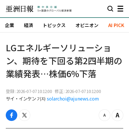
企業
経済
トピックス
オピニオン
AI PICK
LGエネルギーソリューショ
ン、期待を下回る第2四半期の
業績発表…株価6%下落
登録 : 2026-07-07 10:12:00
修正 : 2026-07-07 10:12:00
サイ・インケン 기자
solarchoi@ajunews.com
f
t
z
Z
a
w
o
o
c
i
o
o