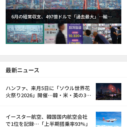
6月の経常収支、497億ドルで「過去最大」…輸出
が初の1000億ドル突破
最新ニュース
ハンファ、来月5日に「ソウル世界花
火祭り2026」開催…韓・米・英の3カ
国が参加
イースター航空、韓国国内航空会社
で1位を記録…「上半期搭乗率93%」