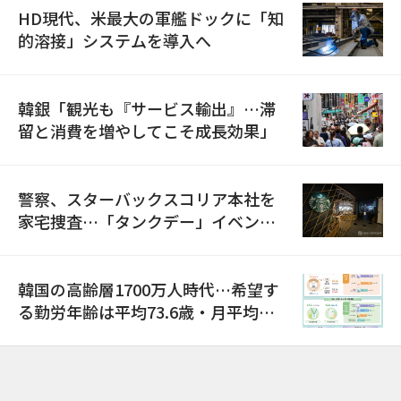
HD現代、米最大の軍艦ドックに「知
的溶接」システムを導入へ
韓銀「観光も『サービス輸出』…滞
留と消費を増やしてこそ成長効果」
警察、スターバックスコリア本社を
家宅捜査…「タンクデー」イベント
巡り侮辱容疑
韓国の高齢層1700万人時代…希望す
る勤労年齢は平均73.6歳・月平均賃
金は300万ウォン以上