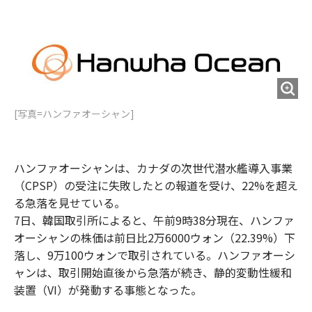
e
t
m
m
b
t
o
i
o
e
u
n
o
r
t
k
[写真=ハンファオーシャン]
ハンファオーシャンは、カナダの次世代潜水艦導入事業
（CPSP）の受注に失敗したとの報道を受け、22%を超え
る急落を見せている。
7日、韓国取引所によると、午前9時38分現在、ハンファ
オーシャンの株価は前日比2万6000ウォン（22.39%）下
落し、9万100ウォンで取引されている。ハンファオーシ
ャンは、取引開始直後から急落が続き、静的変動性緩和
装置（VI）が発動する事態となった。