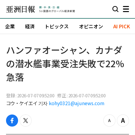
企業
経済
トピックス
オピニオン
AI PICK
ハンファオーシャン、カナダ
の潜水艦事業受注失敗で22%
急落
登録 : 2026-07-07 09:52:00
修正 : 2026-07-07 09:52:00
コウ・ケイエイ 기자
kohy0321@ajunews.com
f
t
z
Z
a
w
o
o
c
i
o
o