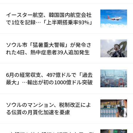
イースター航空、韓国国内航空会社
で1位を記録…「上半期搭乗率93%」
ソウル市「猛暑重大警報」が発令さ
れた4日、熱中症患者39人追加発生
6月の経常収支、497億ドルで「過去
最大」…輸出が初の1000億ドル突破
ソウルのマンション、税制改正によ
る伝貰の月貰化加速を憂慮