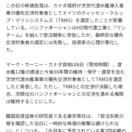
この日の株価急落は、カナダ政府が次世代潜水艦導入事
業の優先交渉対象者としてドイツのティッセン・クルッ
プ・マリンシステムズ（TKMS）を選定したことが影響
している。ハンファオーシャンはHD現代重工業と「ワン
チーム」を組んで受注競争に参加したが、最終的な優先
交渉対象者の選定には失敗し、投資家の心理が悪化し
た。
マーク・カーニー・カナダ首相は6日（現地時間）、潜
水艦12隻の建造と今後30年間の維持・保守・運営を含む
次世代潜水艦事業の優先交渉対象者としてTKMSを選定
したと発表した。ただし、TKMSとの交渉が決裂した場
合、次順位のハンファオーシャンとの交渉を進める権限
は維持することにした。
韓国投資証券の研究員である姜京泰氏は、「受注失敗の
報を確認した当日に一時的な株価の衝撃は避けられな
い」としつつも、「今月末に予定されている第2四半期の