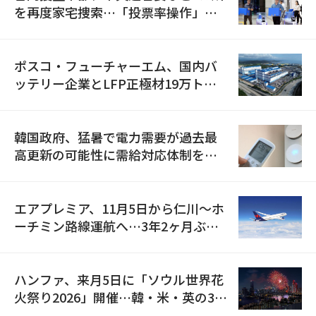
を再度家宅捜索…「投票率操作」の
資料を確保
ポスコ・フューチャーエム、国内バ
ッテリー企業とLFP正極材19万トン
の供給契約を締結
韓国政府、猛暑で電力需要が過去最
高更新の可能性に需給対応体制を点
検
エアプレミア、11月5日から仁川〜ホ
ーチミン路線運航へ…3年2ヶ月ぶり
の再開
ハンファ、来月5日に「ソウル世界花
火祭り2026」開催…韓・米・英の3カ
国が参加