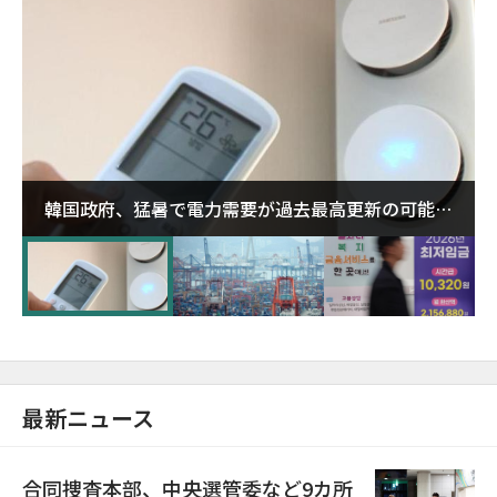
韓国政府、猛暑で電力需要が過去最高更新の可能性
に需給対応体制を点検
最新ニュース
合同捜査本部、中央選管委など9カ所