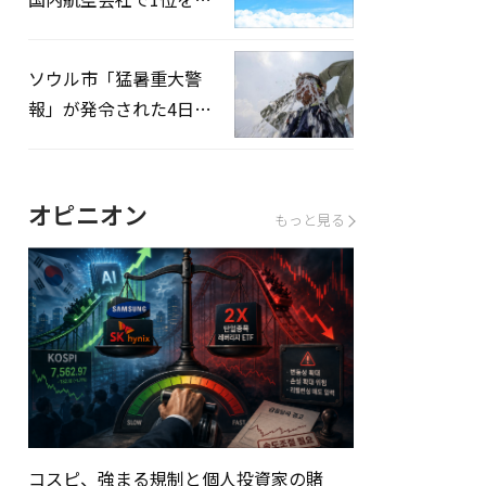
録…「上半期搭乗率
93%」
ソウル市「猛暑重大警
報」が発令された4日、
熱中症患者39人追加発
生
オピニオン
もっと見る
コスピ、強まる規制と個人投資家の賭