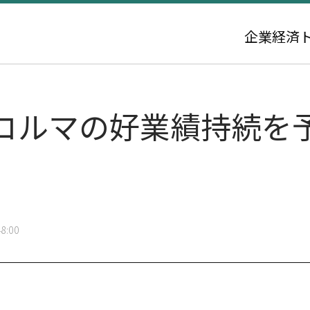
企業
経済
コルマの好業績持続を
8:00