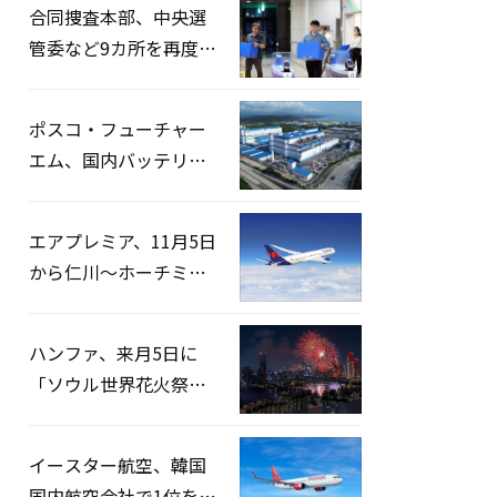
合同捜査本部、中央選
管委など9カ所を再度家
宅捜索…「投票率操
作」の資料を確保
ポスコ・フューチャー
エム、国内バッテリー
企業とLFP正極材19万ト
ンの供給契約を締結
エアプレミア、11月5日
から仁川〜ホーチミン
路線運航へ…3年2ヶ月
ぶりの再開
ハンファ、来月5日に
「ソウル世界花火祭り
2026」開催…韓・米・
英の3カ国が参加
イースター航空、韓国
国内航空会社で1位を記