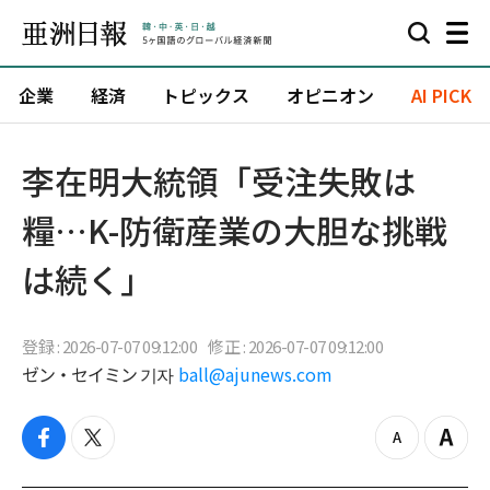
企業
経済
トピックス
オピニオン
AI PICK
李在明大統領「受注失敗は
糧…K-防衛産業の大胆な挑戦
は続く」
登録 : 2026-07-07 09:12:00
修正 : 2026-07-07 09:12:00
ゼン・セイミン 기자
ball@ajunews.com
f
t
z
Z
a
w
o
o
c
i
o
o