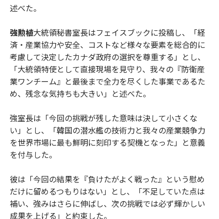
述べた。
強勲植
大統領秘書室長はフェイスブックに投稿し、「経
済・産業協力や安全、コストなど様々な要素を総合的に
考慮して決定したカナダ政府の選択を尊重する」とし、
「大統領特使として直接現場を見守り、我々の『防衛産
業ワンチーム』と最後まで全力を尽くした事業であるた
め、残念な気持ちも大きい」と述べた。
強室長は「今回の挑戦が残した意味は決して小さくな
い」とし、「韓国の潜水艦の技術力と我々の産業競争力
を世界市場に最も鮮明に刻印する契機となった」と意義
を付与した。
彼は「今回の結果を『負けたがよく戦った』という慰め
だけに留めるつもりはない」とし、「不足していた点は
補い、強みはさらに伸ばし、次の挑戦では必ず輝かしい
成果を上げる」と約束した。