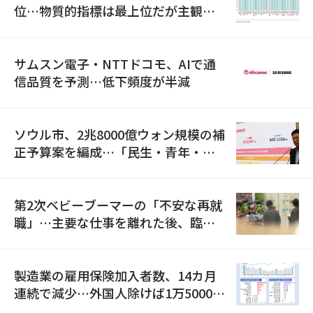
位…物質的指標は最上位だが主観的
満足度は最下位
サムスン電子・NTTドコモ、AIで通
信品質を予測…低下頻度が半減
ソウル市、2兆8000億ウォン規模の補
正予算案を編成…「民生・青年・安
全」に8100億ウォンを集中投資
第2次ベビーブーマーの「不安な再就
職」…主要な仕事を離れた後、臨時
職が2倍近くに急増
製造業の雇用保険加入者数、14カ月
連続で減少…外国人除けば1万5000人
減