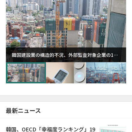
韓国建設業の構造的不況、外部監査対象企業の1割
超が「ゾンビ企業」に…5年で2.8倍増
最新ニュース
韓国、OECD「幸福度ランキング」19