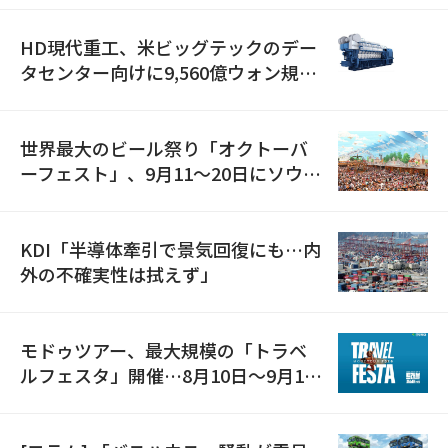
HD現代重工、米ビッグテックのデー
タセンター向けに9,560億ウォン規模
の発電設備を受注…「過去最大」
世界最大のビール祭り「オクトーバ
ーフェスト」、9月11〜20日にソウル
で開催
KDI「半導体牽引で景気回復にも…内
外の不確実性は拭えず」
モドゥツアー、最大規模の「トラベ
ルフェスタ」開催…8月10日～9月11
日