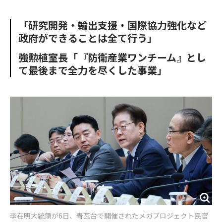
e
t
m
m
b
t
o
i
「研究開発・輸出支援・国際協力強化など
o
e
u
n
政府ができることは全て行う」
o
r
t
k
強勲植室長「『防衛産業ワンチーム』とし
て最後まで全力を尽くした事業」
李在明大統領が6日、青瓦台で開催されたメガプロジェクト民官