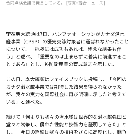
合同点検会議で発言している。 [写真=聯合ニュース]
李在明
大統領は7日、ハンファオーシャンがカナダ潜水
艦事業（CPSP）の優先交渉対象者に選ばれなかったこと
について、「挑戦には成功もあれば、残念な結果も伴
う」と述べ、「重要なのは止まらずに着実に前進するこ
とである」とし、K-防衛産業の育成意志を示した。
この日、李大統領はフェイスブックに投稿し、「今回の
カナダ潜水艦事業では期待した結果を得られなかった
が、我々の実力を国際社会に再び明確に示したと考えて
いる」と述べた。
続けて「何よりも我々の潜水艦は世界的な潜水艦強国と
堂々と競争し、優れた性能と技術力を証明してきた」と
し、「今日の経験は我々の技術をさらに高度化し、競争