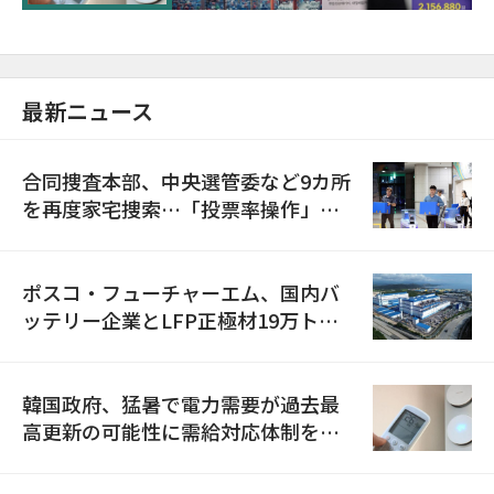
最新ニュース
合同捜査本部、中央選管委など9カ所
を再度家宅捜索…「投票率操作」の
資料を確保
ポスコ・フューチャーエム、国内バ
ッテリー企業とLFP正極材19万トン
の供給契約を締結
韓国政府、猛暑で電力需要が過去最
高更新の可能性に需給対応体制を点
検