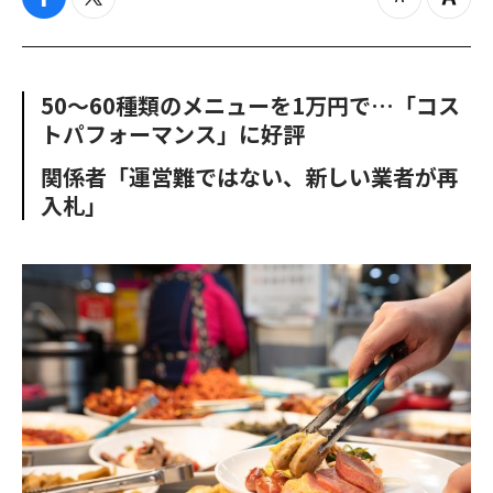
f
t
z
Z
a
w
o
o
c
i
o
o
e
t
m
m
b
t
o
i
50～60種類のメニューを1万円で…「コス
o
e
u
n
トパフォーマンス」に好評
o
r
t
k
関係者「運営難ではない、新しい業者が再
入札」