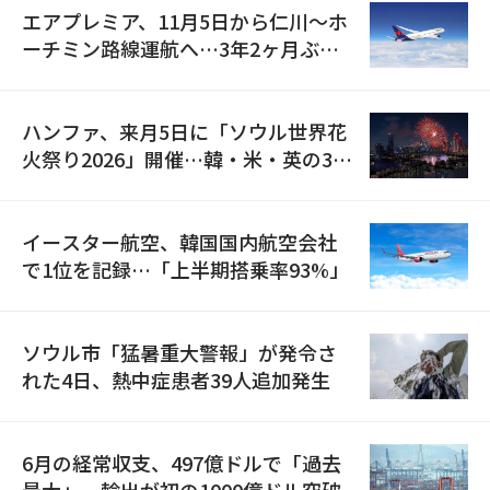
エアプレミア、11月5日から仁川〜ホ
ーチミン路線運航へ…3年2ヶ月ぶり
の再開
ハンファ、来月5日に「ソウル世界花
火祭り2026」開催…韓・米・英の3カ
国が参加
イースター航空、韓国国内航空会社
で1位を記録…「上半期搭乗率93%」
ソウル市「猛暑重大警報」が発令さ
れた4日、熱中症患者39人追加発生
6月の経常収支、497億ドルで「過去
最大」…輸出が初の1000億ドル突破