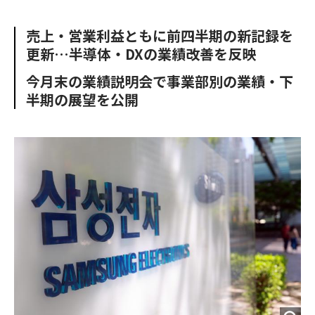
e
t
m
m
b
t
o
i
売上・営業利益ともに前四半期の新記録を
o
e
u
n
更新…半導体・DXの業績改善を反映
o
r
t
k
今月末の業績説明会で事業部別の業績・下
半期の展望を公開