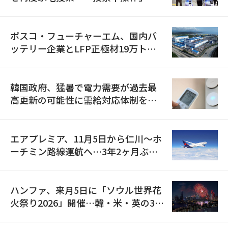
資料を確保
ポスコ・フューチャーエム、国内バ
ッテリー企業とLFP正極材19万トン
の供給契約を締結
韓国政府、猛暑で電力需要が過去最
高更新の可能性に需給対応体制を点
検
エアプレミア、11月5日から仁川〜ホ
ーチミン路線運航へ…3年2ヶ月ぶり
の再開
ハンファ、来月5日に「ソウル世界花
火祭り2026」開催…韓・米・英の3カ
国が参加