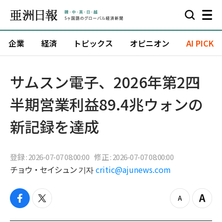
企業
経済
トピックス
オピニオン
AI PICK
サムスン電子、2026年第2四
半期営業利益89.4兆ウォンの
新記録を達成
登録 : 2026-07-07 08:00:00
修正 : 2026-07-07 08:00:00
チョウ・セイシュン 기자
critic@ajunews.com
f
t
z
Z
a
w
o
o
c
i
o
o