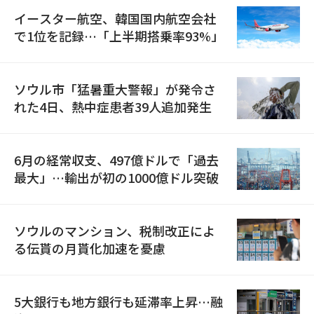
イースター航空、韓国国内航空会社
で1位を記録…「上半期搭乗率93%」
ソウル市「猛暑重大警報」が発令さ
れた4日、熱中症患者39人追加発生
6月の経常収支、497億ドルで「過去
最大」…輸出が初の1000億ドル突破
ソウルのマンション、税制改正によ
る伝貰の月貰化加速を憂慮
5大銀行も地方銀行も延滞率上昇…融