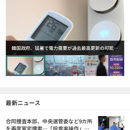
韓国政府、猛暑で電力需要が過去最高更新の可能性
に需給対応体制を点検
最新ニュース
合同捜査本部、中央選管委など9カ所
を再度家宅捜索…「投票率操作」の