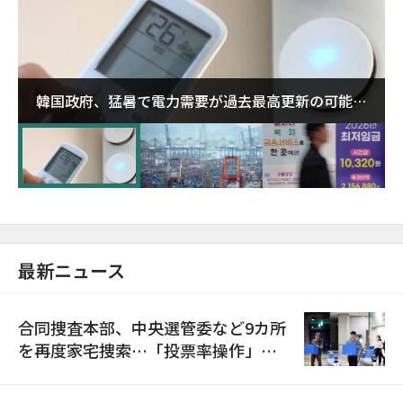
韓国政府、猛暑で電力需要が過去最高更新の可能性
に需給対応体制を点検
最新ニュース
合同捜査本部、中央選管委など9カ所
を再度家宅捜索…「投票率操作」の
資料を確保