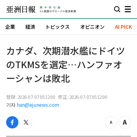
企業
経済
トピックス
オピニオン
AI PICK
カナダ、次期潜水艦にドイツ
のTKMSを選定…ハンファオ
ーシャンは敗北
登録 : 2026-07-07 05:12:00
修正 : 2026-07-07 05:12:00
기자
han@ajunews.com
f
t
z
Z
a
w
o
o
c
i
o
o