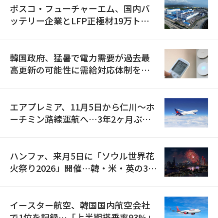
ポスコ・フューチャーエム、国内バ
ッテリー企業とLFP正極材19万トン
の供給契約を締結
韓国政府、猛暑で電力需要が過去最
高更新の可能性に需給対応体制を点
検
エアプレミア、11月5日から仁川〜ホ
ーチミン路線運航へ…3年2ヶ月ぶり
の再開
ハンファ、来月5日に「ソウル世界花
火祭り2026」開催…韓・米・英の3カ
国が参加
イースター航空、韓国国内航空会社
で1位を記録…「上半期搭乗率93%」