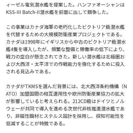
ィーゼル電気潜水艦を提案した。ハンファオーシャンは
KSS-III Batch-II潜水艦を前面に出して競争した。
この事業はカナダ海軍の老朽化したビクトリア級潜水艦
を代替するための大規模防衛産業プロジェクトである。
カナダは1998年にイギリスから中古のビクトリア級潜水
艦4隻を導入したが、頻繁な整備と稼働率の低下により、
戦力の空白が懸念されてきた。新しい潜水艦は北極圏お
よび大西洋・太平洋での作戦能力を強化するために投入
される見込みである。
カナダがTKMSを選んだ背景には、北大西洋条約機構（N
ATO）加盟国間の相互運用性や欧州防衛産業協力の拡大
が影響していると考えられる。212CD級はドイツとノル
ウェーが共同で導入を進める次世代非核推進潜水艦であ
り、非磁性鋼材とステルス設計を採用し、探知可能性を
低減することが特徴である。