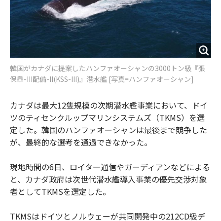
韓国がカナダに提案したハンファオーシャンの3000トン級『張
保皐-III配備-II(KSS-III)』潜水艦 [写真=ハンファオーシャン]
カナダは最大12隻規模の次期潜水艦事業において、ドイ
ツのティセンクルップマリンシステムズ（TKMS）を選
定した。韓国のハンファオーシャンは最後まで競争した
が、最終的な選考を通過できなかった。
現地時間の6日、ロイター通信やガーディアンなどによる
と、カナダ政府は次世代潜水艦導入事業の優先交渉対象
者としてTKMSを選定した。
TKMSはドイツとノルウェーが共同開発中の212CD級デ