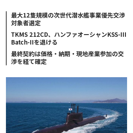
e
t
m
m
b
t
o
i
最大12隻規模の次世代潜水艦事業優先交渉
o
e
u
n
対象者選定
o
r
t
k
TKMS 212CD、ハンファオーシャンKSS-III
Batch-IIを退ける
最終契約は価格・納期・現地産業参加の交
渉を経て確定