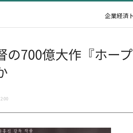
企業
経済
督の700億大作『ホー
か
2:00