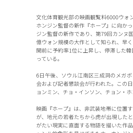
文化体育観光部の映画観覧料6000ウ
ホンジン監督の新作『ホープ』に向かっ
ジン監督の新作であり、第79回カンヌ
億ウォン規模の大作として知られ、早く
開前に予約率1位に上昇し、停滞した韓
っている。
6日午後、ソウル江南区三成洞のメガボ
会および記者懇談会が行われた。この日
ョンミン、チョ・インソン、チョン・ホ
映画『ホープ』は、非武装地帯に位置す
が、地元の若者たちから虎が出現したと
がたい現実に直面する物語を描いた作品