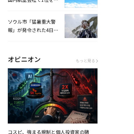
録…「上半期搭乗率
93%」
ソウル市「猛暑重大警
報」が発令された4日、
熱中症患者39人追加発
生
オピニオン
もっと見る
コスピ、強まる規制と個人投資家の賭