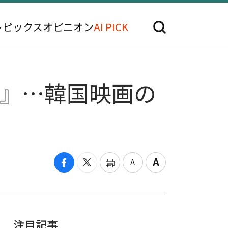
トピックス
オピニオン
AI PICK
プ』…韓国映画の
注目記事