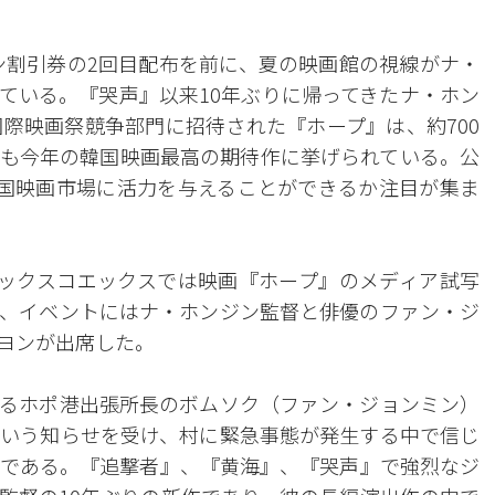
ォン割引券の2回目配布を前に、夏の映画館の視線がナ・
ている。『哭声』以来10年ぶりに帰ってきたナ・ホン
国際映画祭競争部門に招待された『ホープ』は、約700
も今年の韓国映画最高の期待作に挙げられている。公
国映画市場に活力を与えることができるか注目が集ま
ックスコエックスでは映画『ホープ』のメディア試写
、イベントにはナ・ホンジン監督と俳優のファン・ジ
ヨンが出席した。
るホポ港出張所長のボムソク（ファン・ジョンミン）
いう知らせを受け、村に緊急事態が発生する中で信じ
である。『追撃者』、『黄海』、『哭声』で強烈なジ