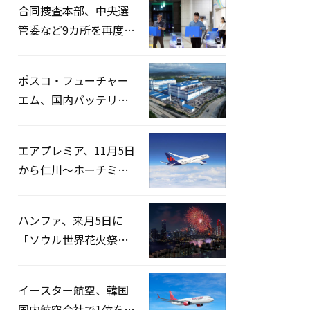
合同捜査本部、中央選
管委など9カ所を再度家
宅捜索…「投票率操
作」の資料を確保
ポスコ・フューチャー
エム、国内バッテリー
企業とLFP正極材19万ト
ンの供給契約を締結
エアプレミア、11月5日
から仁川〜ホーチミン
路線運航へ…3年2ヶ月
ぶりの再開
ハンファ、来月5日に
「ソウル世界花火祭り
2026」開催…韓・米・
英の3カ国が参加
イースター航空、韓国
国内航空会社で1位を記