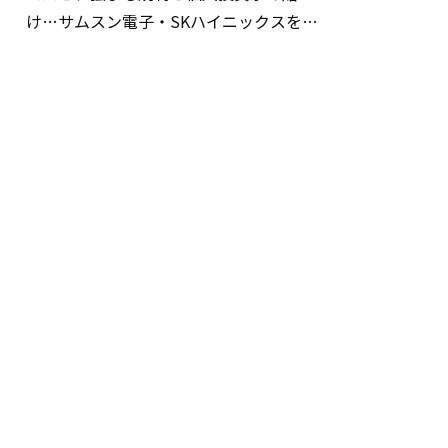
け…サムスン電子・SKハイニックスを巡
る明暗