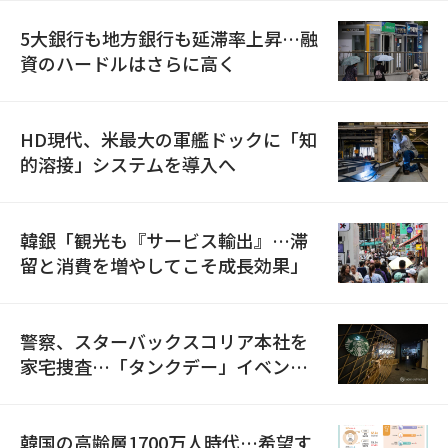
5大銀行も地方銀行も延滞率上昇…融
資のハードルはさらに高く
HD現代、米最大の軍艦ドックに「知
的溶接」システムを導入へ
韓銀「観光も『サービス輸出』…滞
留と消費を増やしてこそ成長効果」
警察、スターバックスコリア本社を
家宅捜査…「タンクデー」イベント
巡り侮辱容疑
韓国の高齢層1700万人時代…希望す