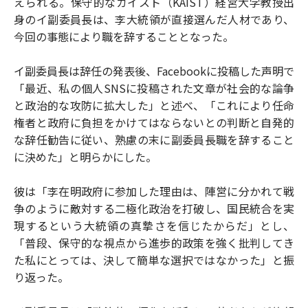
えられる。保守的なカイスト（KAIST）経営大学教授出
身のイ副委員長は、李大統領が直接選んだ人材であり、
今回の事態により職を辞することとなった。
イ副委員長は辞任の発表後、Facebookに投稿した声明で
「最近、私の個人SNSに投稿された文章が社会的な論争
と政治的な攻防に拡大した」と述べ、「これにより任命
権者と政府に負担をかけてはならないとの判断と自発的
な辞任勧告に従い、熟慮の末に副委員長職を辞すること
に決めた」と明らかにした。
彼は「李在明政府に参加した理由は、陣営に分かれて戦
争のように敵対する二極化政治を打破し、国民統合を実
現するという大統領の真摯さを信じたからだ」とし、
「普段、保守的な視点から進歩的政策を強く批判してき
た私にとっては、決して簡単な選択ではなかった」と振
り返った。