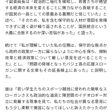
イ副委員長は「政治的二極化を緩和し、若者たちが絶望
する経済の未来を変えることに微力ながら貢献すること
が国民の一員としての意義ある義務だと信じていた」と
述べ、「そのため、私を含む保守的な人材が意図を発揮
できずに退く姿が繰り返されることが、国民統合という
大義に合致するのか深い苦悩があった」と語った。
続けて「私が理解していた私の任務は、保守的な視点か
ら政府の政策が一方に偏らないように中心を保ち、規制
改革と経済政策について厳しい意見を述べることだっ
た」とし、「問題の発端となったバジェ高の応援スロー
ガンに関する文章もその延長線上にあった」と説明し
た。
彼は「若い学生たちのスポーツ競技に使われた簡単なス
ローガンさえも政治的な道具と陣営間のイデオロギー対
立に発展する現象を見て、私たちの社会が異なる意見に
もう少し柔軟で寛容になってほしいと訴えたかったのが