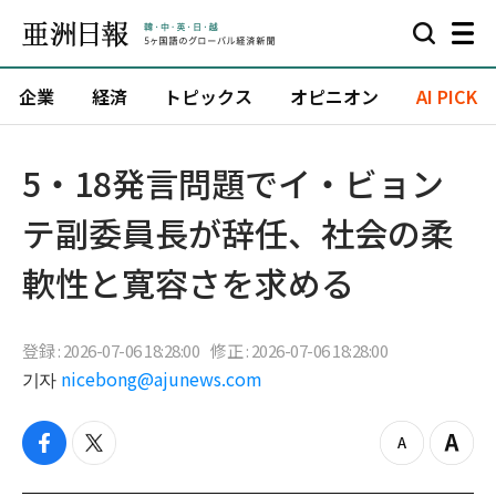
企業
経済
トピックス
オピニオン
AI PICK
5・18発言問題でイ・ビョン
テ副委員長が辞任、社会の柔
軟性と寛容さを求める
登録 : 2026-07-06 18:28:00
修正 : 2026-07-06 18:28:00
기자
nicebong@ajunews.com
f
t
z
Z
a
w
o
o
c
i
o
o