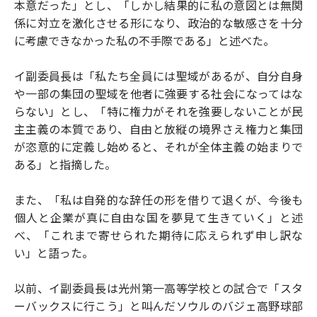
本意だった」とし、「しかし結果的に私の意図とは無関
係に対立を激化させる形になり、政治的な敏感さを十分
に考慮できなかった私の不手際である」と述べた。
イ副委員長は「私たち全員には聖域があるが、自分自身
や一部の集団の聖域を他者に強要する社会になってはな
らない」とし、「特に権力がそれを強要しないことが民
主主義の本質であり、自由と放縦の境界さえ権力と集団
が恣意的に定義し始めると、それが全体主義の始まりで
ある」と指摘した。
また、「私は自発的な辞任の形を借りて退くが、今後も
個人と企業が真に自由な国を夢見て生きていく」と述
べ、「これまで寄せられた期待に応えられず申し訳な
い」と語った。
以前、イ副委員長は光州第一高等学校との試合で「スタ
ーバックスに行こう」と叫んだソウルのバジェ高野球部