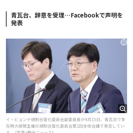
e
t
m
m
b
t
o
i
青瓦台、辞意を受理…Facebookで声明を
o
e
u
n
発表
o
r
t
k
イ・ビョンテ規制合理化委員会副委員長が4月15日、青瓦台で李
在明大統領主催の規制合理化委員会第1回全体会議で発言してい
る。 [写真=聯合ニュース]