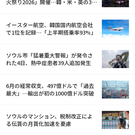
火祭り2026」開催…韓・米・英の3カ
国が参加
イースター航空、韓国国内航空会社
で1位を記録…「上半期搭乗率93%」
ソウル市「猛暑重大警報」が発令さ
れた4日、熱中症患者39人追加発生
6月の経常収支、497億ドルで「過去
最大」…輸出が初の1000億ドル突破
ソウルのマンション、税制改正によ
る伝貰の月貰化加速を憂慮