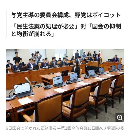
e
t
m
m
b
t
o
i
与党主導の委員会構成、野党はボイコット
o
e
u
n
o
r
t
「民生法案の処理が必要」対「国会の抑制
k
と均衡が崩れる」
6日国会で開かれた正務委員会第1回全体会議に国民の力所属の委