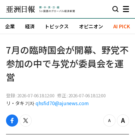
企業
経済
トピックス
オピニオン
AI PICK
7月の臨時国会が開幕、野党不
参加の中で与党が委員会を運
営
登録 : 2026-07-06 18:12:00
修正 : 2026-07-06 18:12:00
リ・タキ 기자
qhsfid70@ajunews.com
f
t
z
Z
a
w
o
o
c
i
o
o