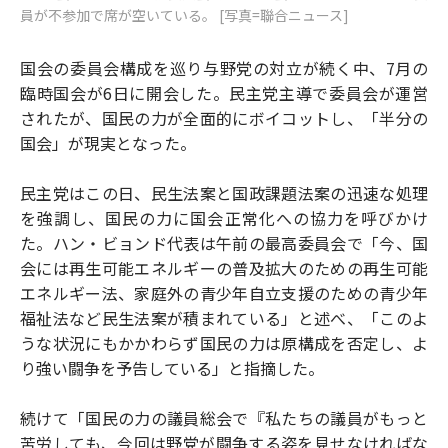
員が不参加で席が空いている。 [写真=聯合ニュース]
国会の委員会構成を巡り与野党の対立が続く中、7月の
臨時国会が6日に開会した。民主党主導で委員会が運営
されたが、国民の力が全面的にボイコットし、「半分の
国会」が現実となった。
民主党はこの日、民生法案と国政課題法案の迅速な処理
を強調し、国民の力に国会正常化への協力を呼びかけ
た。ハン・ビョンド代表は午前の最高委員会で「今、国
会には再生可能エネルギーの普及拡大のための再生可能
エネルギー法、家庭外の青少年自立支援のための青少年
福祉法など民生法案が積まれている」と述べ、「このよ
うな状況にもかかわらず国民の力は原構成を否定し、よ
り強い闘争を予告している」と指摘した。
続けて「国民の力の議員総会で『私たちの議員がもっと
苦労しても、今回は野党が闘争する姿を見せなければな