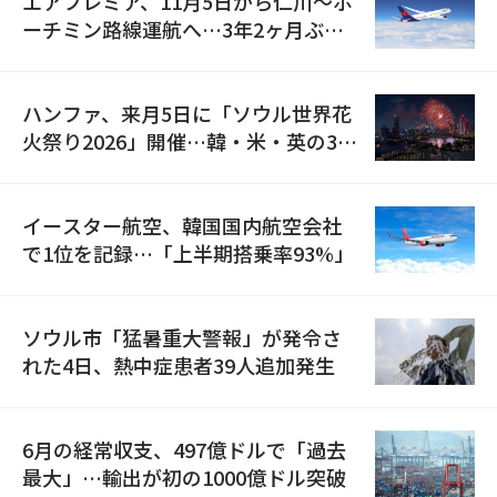
エアプレミア、11月5日から仁川〜ホ
ーチミン路線運航へ…3年2ヶ月ぶり
の再開
ハンファ、来月5日に「ソウル世界花
火祭り2026」開催…韓・米・英の3カ
国が参加
イースター航空、韓国国内航空会社
で1位を記録…「上半期搭乗率93%」
ソウル市「猛暑重大警報」が発令さ
れた4日、熱中症患者39人追加発生
6月の経常収支、497億ドルで「過去
最大」…輸出が初の1000億ドル突破