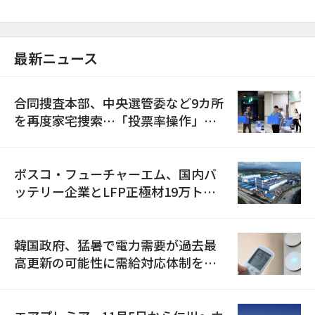
最新ニュース
合同捜査本部、中央選管委など9カ所
を再度家宅捜索…「投票率操作」の
資料を確保
ポスコ・フューチャーエム、国内バ
ッテリー企業とLFP正極材19万トン
の供給契約を締結
韓国政府、猛暑で電力需要が過去最
高更新の可能性に需給対応体制を点
検