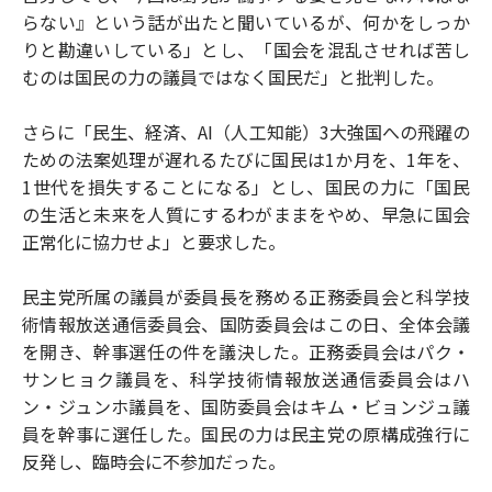
らない』という話が出たと聞いているが、何かをしっか
りと勘違いしている」とし、「国会を混乱させれば苦し
むのは国民の力の議員ではなく国民だ」と批判した。
さらに「民生、経済、AI（人工知能）3大強国への飛躍の
ための法案処理が遅れるたびに国民は1か月を、1年を、
1世代を損失することになる」とし、国民の力に「国民
の生活と未来を人質にするわがままをやめ、早急に国会
正常化に協力せよ」と要求した。
民主党所属の議員が委員長を務める正務委員会と科学技
術情報放送通信委員会、国防委員会はこの日、全体会議
を開き、幹事選任の件を議決した。正務委員会はパク・
サンヒョク議員を、科学技術情報放送通信委員会はハ
ン・ジュンホ議員を、国防委員会はキム・ビョンジュ議
員を幹事に選任した。国民の力は民主党の原構成強行に
反発し、臨時会に不参加だった。