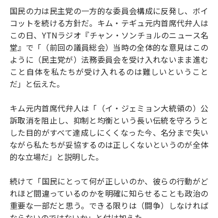
国民の力は民主党の一方的な委員会構成に反発し、ボイ
コットを続ける方針だ。キム・テギュ元内首席代弁人は
この日、YTNラジオ『チャン・ソンチョルのニュース名
堂』で「（前回の議員総会）当時の全体的な意見はこの
ように（民主党が）法務委員会を受け入れないまま進む
こと自体を私たちが受け入れるのは難しいということ
だ」と伝えた。
キム元内首席代弁人は「（イ・ジェミョン大統領の）公
訴取消を阻止し、抑制と均衡という長い伝統を守ろうと
した目的がすべて達成しにくくなった今、名分まで失い
ながら私たちが妥協するのは正しくないというのが全体
的な立場だ」と説明した。
続けて「国民にとって何が正しいのか、彼らの行動がど
れほど間違っているのかを明確に知らせることも政治の
重要な一部だと思う。できる限りは（闘争）しなければ
ならないのではないか」と付け加えた。