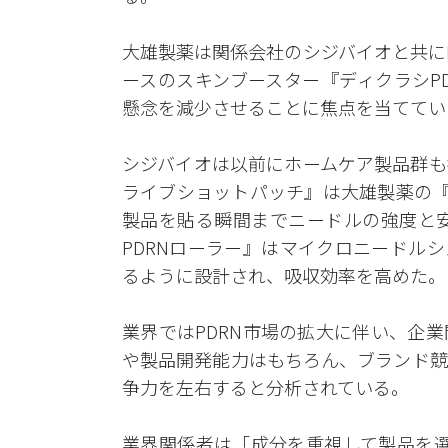
大雄製薬は関係会社のシジバイオと共にP
ースのスキンブースター『ディクラシP
懸念を減少させることに焦点を当ててい
シジバイオは以前にホームケア製品群も拡
ライブショットパッチ』は大雄製薬の『
製品を貼る瞬間までニードルの強度と安
PDRNローラー』はマイクロニードル
るように設計され、吸収効率を高めた。
業界ではPDRN市場の拡大に伴い、企
や製品開発能力はもちろん、ブランド競
争力を左右すると分析されている。
業界関係者は「成分を重視して製品を選