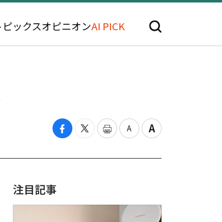
トピックス
オピニオン
AI PICK
入
注目記事