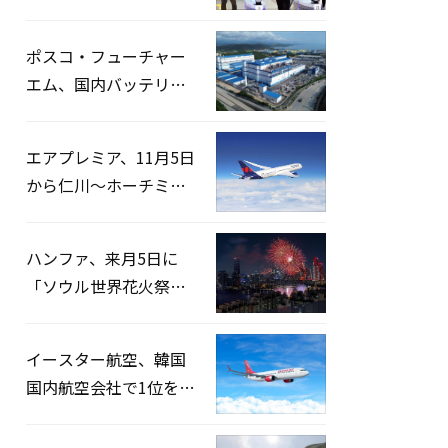
宅捜索…「投票率操
作」の資料を確保
ポスコ・フューチャー
エム、国内バッテリー
企業とLFP正極材19万ト
ンの供給契約を締結
エアプレミア、11月5日
から仁川〜ホーチミン
路線運航へ…3年2ヶ月
ぶりの再開
ハンファ、来月5日に
「ソウル世界花火祭り
2026」開催…韓・米・
英の3カ国が参加
イースター航空、韓国
国内航空会社で1位を記
録…「上半期搭乗率
93%」