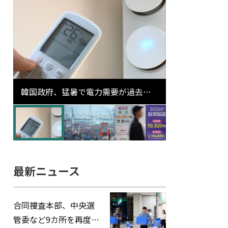
韓国政府、猛暑で電力需要が過去最
高更新の可能性に需給対応体制を点
検
最新ニュース
合同捜査本部、中央選
管委など9カ所を再度家