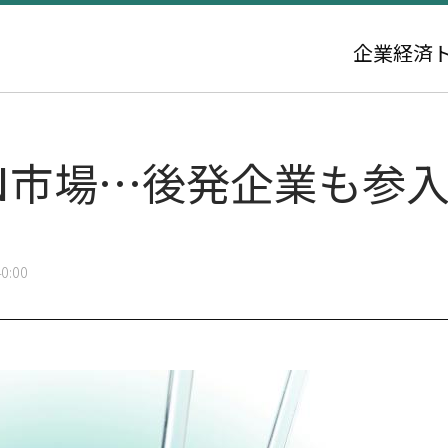
企業
経済
RN市場…後発企業も参
0:00