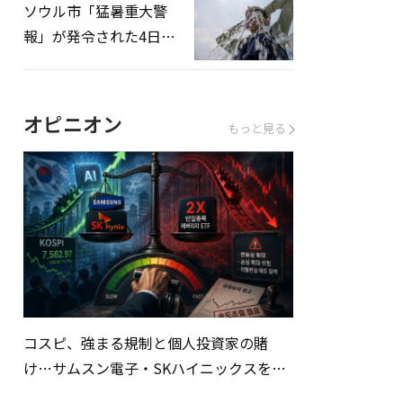
ソウル市「猛暑重大警
報」が発令された4日、
熱中症患者39人追加発
生
オピニオン
もっと見る
コスピ、強まる規制と個人投資家の賭
け…サムスン電子・SKハイニックスを巡
る明暗