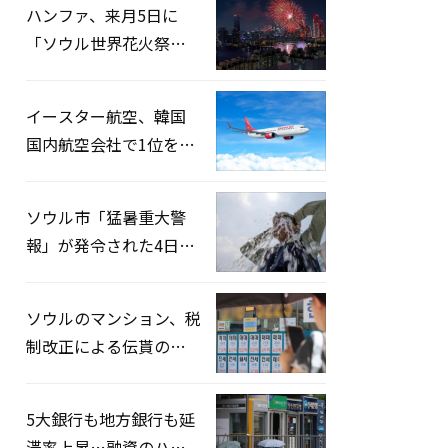
ハンファ、来月5日に
「ソウル世界花火祭り
2026」開催…韓・米・
英の3カ国が参加
イースター航空、韓国
国内航空会社で1位を記
録…「上半期搭乗率
93%」
ソウル市「猛暑重大警
報」が発令された4日、
熱中症患者39人追加発
生
ソウルのマンション、税
制改正による伝貰の月
貰化加速を憂慮
5大銀行も地方銀行も延
滞率上昇…融資のハー