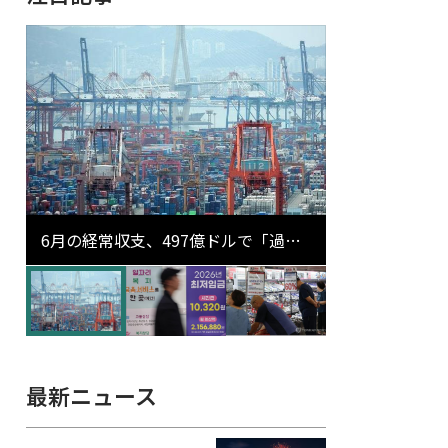
6月の経常収支、497億ドルで「過去
最大」…輸出が初の1000億ドル突破
最新ニュース