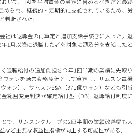
おいて、TAIを平均賃金の算定に含めるべきだと最終
に定められ、継続的・定期的に支給されているため、労
と判断された。
会社は退職金の再算定と追加支給手続きに入った。退
23年1月以降に退職した者を対象に遡及分を支給したと
く退職給付の追加負担を今年1四半期の業績に先取り
6億ウォンを過去勤務原価として算定し、サムスン電機
6億ウォン）、サムスンE&A（371億ウォン）なども引当
金範囲変更判決が確定給付型（DB）退職給付制度に
とで、サムスングループの2四半期の業績改善幅も大
益など主要な収益性指標が向上する可能性がある。