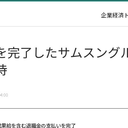
企業
経済
を完了したサムスングル
待
4:00
成果給を含む退職金の支払いを完了