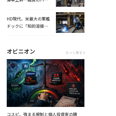
ドルはさらに高く
HD現代、米最大の軍艦
ドックに「知的溶接」
システムを導入へ
オピニオン
もっと見る
コスピ、強まる規制と個人投資家の賭