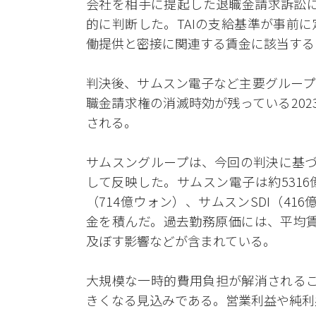
会社を相手に提起した退職金請求訴訟に
的に判断した。TAIの支給基準が事前
働提供と密接に関連する賃金に該当する
判決後、サムスン電子など主要グループ
職金請求権の消滅時効が残っている20
される。
サムスングループは、今回の判決に基づ
して反映した。サムスン電子は約531
（714億ウォン）、サムスンSDI（41
金を積んだ。過去勤務原価には、平均賃
及ぼす影響などが含まれている。
大規模な一時的費用負担が解消されるこ
きくなる見込みである。営業利益や純利