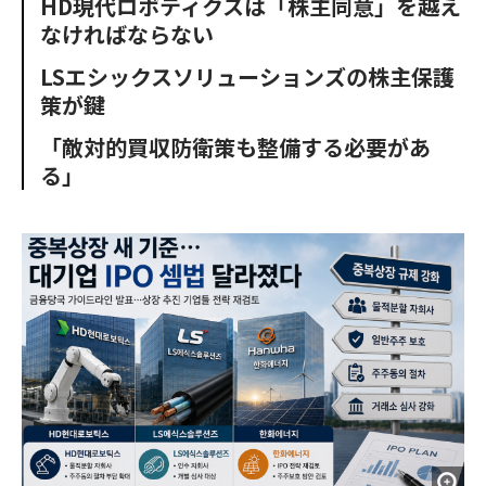
HD現代ロボティクスは「株主同意」を越え
o
e
u
n
なければならない
o
r
t
k
LSエシックスソリューションズの株主保護
策が鍵
「敵対的買収防衛策も整備する必要があ
る」