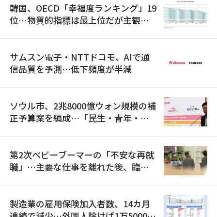
韓国、OECD「幸福度ランキング」19
位…物質的指標は最上位だが主観的
満足度は最下位
サムスン電子・NTTドコモ、AIで通
信品質を予測…低下頻度が半減
ソウル市、2兆8000億ウォン規模の補
正予算案を編成…「民生・青年・安
全」に8100億ウォンを集中投資
第2次ベビーブーマーの「不安な再就
職」…主要な仕事を離れた後、臨時
職が2倍近くに急増
製造業の雇用保険加入者数、14カ月
連続で減少…外国人除けば1万5000人