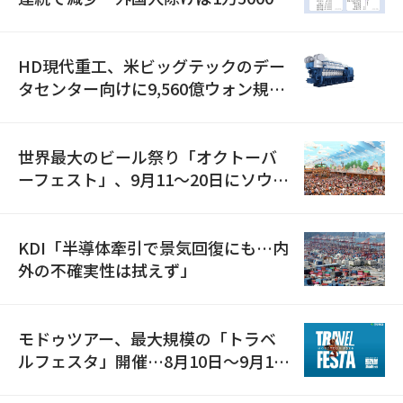
減
HD現代重工、米ビッグテックのデー
タセンター向けに9,560億ウォン規模
の発電設備を受注…「過去最大」
世界最大のビール祭り「オクトーバ
ーフェスト」、9月11〜20日にソウル
で開催
KDI「半導体牽引で景気回復にも…内
外の不確実性は拭えず」
モドゥツアー、最大規模の「トラベ
ルフェスタ」開催…8月10日～9月11
日