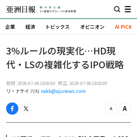
企業
経済
トピックス
オピニオン
AI PICK
3%ルールの現実化…HD現
代・LSの複雑化するIPO戦略
登録 : 2026-07-06 18:00:00
修正 : 2026-07-06 18:00:00
リ・ナケイ 기자
nakk@ajunews.com
f
t
z
Z
a
w
o
o
c
i
o
o
e
t
m
m
b
t
o
i