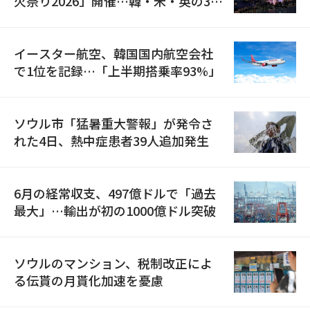
火祭り2026」開催…韓・米・英の3カ
国が参加
イースター航空、韓国国内航空会社
で1位を記録…「上半期搭乗率93%」
ソウル市「猛暑重大警報」が発令さ
れた4日、熱中症患者39人追加発生
6月の経常収支、497億ドルで「過去
最大」…輸出が初の1000億ドル突破
ソウルのマンション、税制改正によ
る伝貰の月貰化加速を憂慮