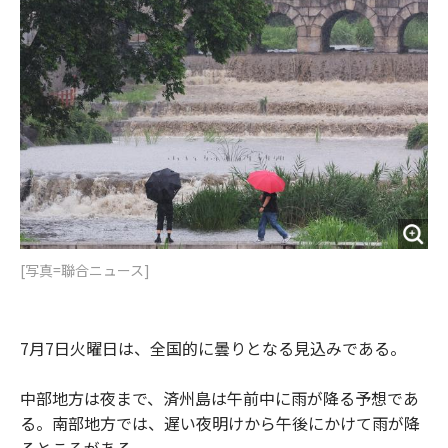
o
e
u
n
o
r
t
k
[写真=聯合ニュース]
7月7日火曜日は、全国的に曇りとなる見込みである。
中部地方は夜まで、済州島は午前中に雨が降る予想であ
る。南部地方では、遅い夜明けから午後にかけて雨が降
るところがある。