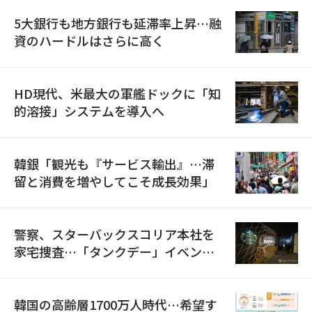
5大銀行も地方銀行も延滞率上昇…融
資のハードルはさらに高く
HD現代、米最大の軍艦ドックに「知
的溶接」システムを導入へ
韓銀「観光も『サービス輸出』…滞
留と消費を増やしてこそ成長効果」
警察、スターバックスコリア本社を
家宅捜査…「タンクデー」イベント
巡り侮辱容疑
韓国の高齢層1700万人時代…希望す