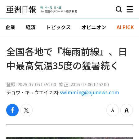
企業
経済
トピックス
オピニオン
AI PICK
全国各地で『梅雨前線』、日
中最高気温35度の猛暑続く
登録 : 2026-07-06 17:52:00
修正 : 2026-07-06 17:52:00
チョウ・キュウエイ 기자
swimming@ajunews.com
f
t
z
Z
a
w
o
o
c
i
o
o
e
t
m
m
b
t
o
i