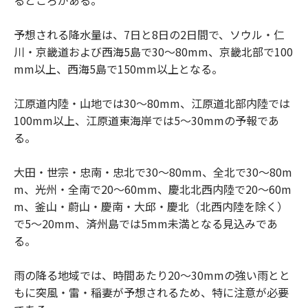
予想される降水量は、7日と8日の2日間で、ソウル・仁
川・京畿道および西海5島で30～80mm、京畿北部で100
mm以上、西海5島で150mm以上となる。
江原道内陸・山地では30～80mm、江原道北部内陸では
100mm以上、江原道東海岸では5～30mmの予報であ
る。
大田・世宗・忠南・忠北で30～80mm、全北で30～80m
m、光州・全南で20～60mm、慶北北西内陸で20～60m
m、釜山・蔚山・慶南・大邱・慶北（北西内陸を除く）
で5～20mm、済州島では5mm未満となる見込みであ
る。
雨の降る地域では、時間あたり20～30mmの強い雨とと
もに突風・雷・稲妻が予想されるため、特に注意が必要