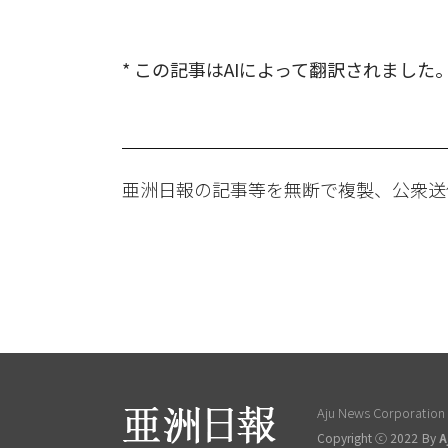
* この記事はAIによって翻訳されました
亜洲日報の記事等を無断で複製、公衆送
Aju News Corporation L
Copyright ⓒ 2022 By
A