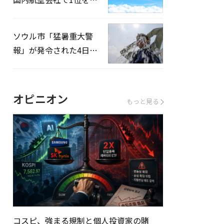
録…「上半期搭乗率
93%」
ソウル市「猛暑重大警
報」が発令された4日、
熱中症患者39人追加発
生
オピニオン
もっと見る
コスピ、強まる規制と個人投資家の賭