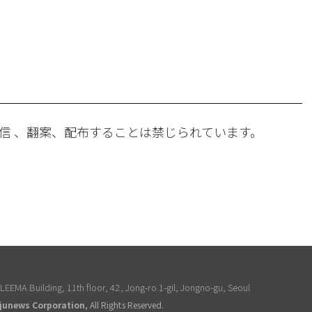
。
信 、翻案、配布することは禁じられています。
EEMA Building, 11th floor, 42, Jong-ro 1-gil, Jongno-gu, Seoul
junews Corporation
, All Rights Reserved.