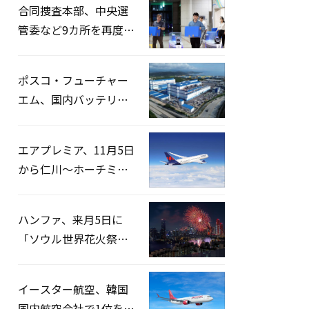
合同捜査本部、中央選
管委など9カ所を再度家
宅捜索…「投票率操
作」の資料を確保
ポスコ・フューチャー
エム、国内バッテリー
企業とLFP正極材19万ト
ンの供給契約を締結
エアプレミア、11月5日
から仁川〜ホーチミン
路線運航へ…3年2ヶ月
ぶりの再開
ハンファ、来月5日に
「ソウル世界花火祭り
2026」開催…韓・米・
英の3カ国が参加
イースター航空、韓国
国内航空会社で1位を記