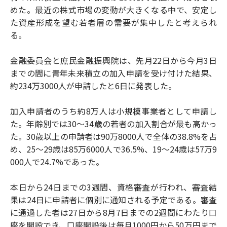
めた。最近の株式市場の変動が大きくなる中で、安定し
た資産形成を望む若者層の需要が集中したと考えられ
る。
金融委員会と庶民金融振興院は、先月22日から今月3日
までの間に青年未来積立の加入申請を受け付けた結果、
約234万3000人が申請したと6日に発表した。
加入申請者のうち約8万人は小規模事業者として申請し
た。年齢別では30〜34歳の若者の加入割合が最も高かっ
た。30歳以上の申請者は90万8000人で全体の38.8%を占
め、25〜29歳は85万6000人で36.5%、19〜24歳は57万9
000人で24.7%であった。
本日から24日までの3週間、資格審査が行われ、審査結
果は24日に申請者に個別に通知される予定である。審査
に通過した者は27日から8月7日までの2週間にわたり口
座を開設でき、口座開設後は毎月1000円から50万円まで