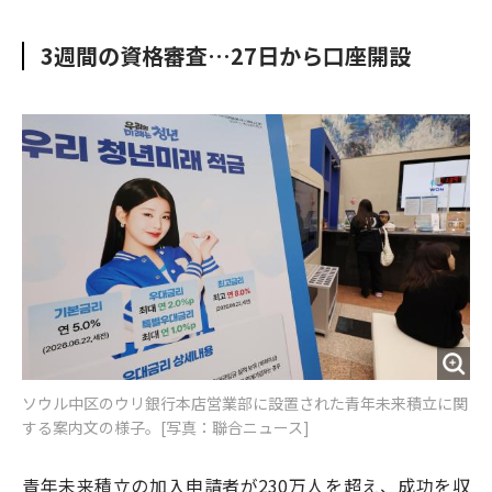
e
t
m
m
b
t
o
i
3週間の資格審査…27日から口座開設
o
e
u
n
o
r
t
k
ソウル中区のウリ銀行本店営業部に設置された青年未来積立に関
する案内文の様子。[写真：聯合ニュース]
青年未来積立の加入申請者が230万人を超え、成功を収