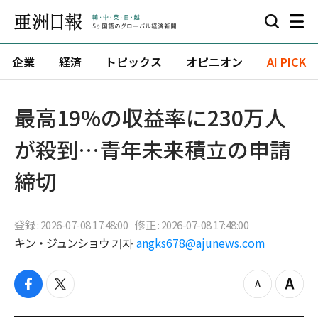
企業
経済
トピックス
オピニオン
AI PICK
最高19%の収益率に230万人
が殺到…青年未来積立の申請
締切
登録 : 2026-07-08 17:48:00
修正 : 2026-07-08 17:48:00
キン・ジュンショウ 기자
angks678@ajunews.com
f
t
z
Z
a
w
o
o
c
i
o
o