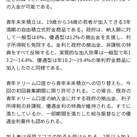
の入金が可能である。
青年未来積立は、19歳から34歳の若者が加入できる3年
満期の自由積立式貯金商品である。政府は、納入額に対
して一般型は6%、優遇型は12%の拠出金を支援し、利
子所得税も免除する。金利と政府の拠出金、非課税の特
典をすべて反映すると、実質的な加入効果は一般型で年1
3.2〜14.4%、優遇型は年18.2〜19.4%の単利貯金商品に
加入したのと同様である。
青年ドリーム口座から青年未来積立への切り替えも、今
回の初回募集期間に限り許可される。この場合、既存の
青年ドリーム口座の納入金に対する政府の拠出金、利子
所得税の非課税、優遇金利の特典が維持される。すでに
満たしているか、一部期間を満たした給与振替などの優
遇金利要件も認められる。
加入者は信用スコアの加点も受けられる。2年以上加入