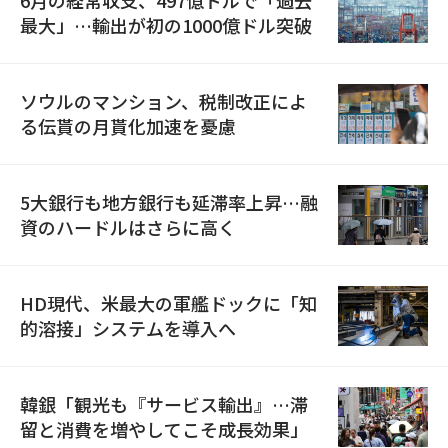
6月の経常収支、497億ドルで「過去
最大」…輸出が初の1000億ドル突破
ソウルのマンション、税制改正によ
る伝貰の月貰化加速を憂慮
5大銀行も地方銀行も延滞率上昇…融
資のハードルはさらに高く
HD現代、米最大の軍艦ドックに「知
的溶接」システムを導入へ
韓銀「観光も『サービス輸出』…滞
留と消費を増やしてこそ成長効果」