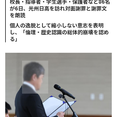
校長・指導者・学生選手・保護者など86名
o
e
u
n
が6日、光州日高を訪れ対面謝罪と謝罪文
o
r
t
k
を朗読
個人の逸脱として縮小しない意志を表明
し、「倫理・歴史認識の総体的崩壊を認め
る」