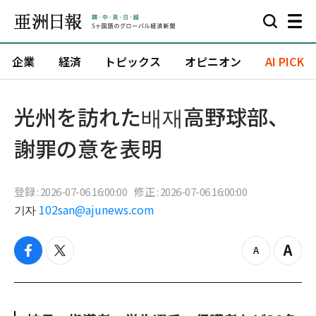
企業
経済
トピックス
オピニオン
AI PICK
光州を訪れた배재高野球部、
謝罪の意を表明
登録 : 2026-07-06 16:00:00
修正 : 2026-07-06 16:00:00
기자
102san@ajunews.com
f
t
z
Z
a
w
o
o
c
i
o
o
e
t
m
m
b
t
o
i