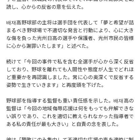
読し、心からの反省の意を伝えた。
배재高野球部の主将は選手団を代表して「夢と希望が詰
まるべき野球場で不適切な発言と行動により、心に大き
な傷を負った光州日高の選手や保護者、光州市民の皆様
に心から謝罪いたします」と述べた。
続けて「今回の事件で私を含む全選手が心から深く反省
しており、野球を離れても人間性や態度が人生でどれほ
ど重要かを再認識しました。常に心の奥深くで反省する
姿勢で生きていきます」と再度頭を下げた。
野球部を指導する監督も重い責任感を示した。배재高の
監督は「今回の地域侮辱応援は何をもっても弁解できな
い誤りであり、これを適切に教えられなかった指導者で
ある私の責任が最も大きい」と自責の念を表した。
彼は「勝敗にのみ集中して不適切な応援の声を適時に制