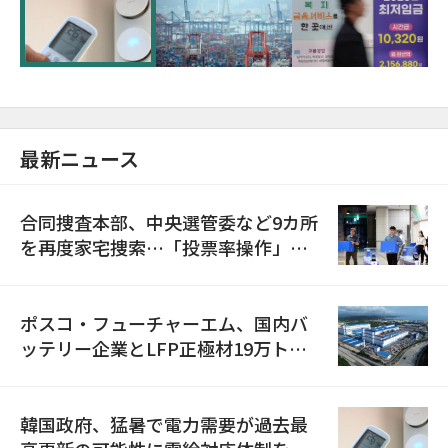
に需給対応体制を点検
最新ニュース
合同捜査本部、中央選管委など9カ所
を再度家宅捜索…「投票率操作」の
資料を確保
ポスコ・フューチャーエム、国内バ
ッテリー企業とLFP正極材19万トン
の供給契約を締結
韓国政府、猛暑で電力需要が過去最