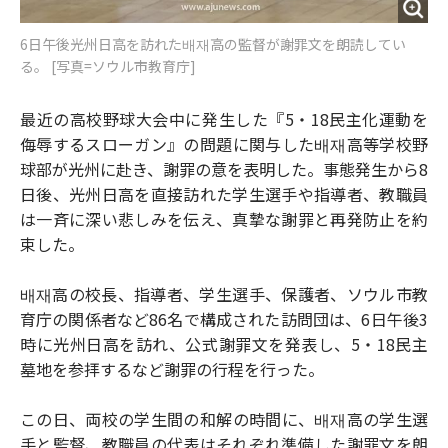
6日午後光州日高を訪れた배재高の監督が謝罪文を朗読してい
る。 [写真=ソウル市教育庁]
最近の高校野球大会中に発生した『5・18民主化運動を
侮辱するスローガン』の問題に関与した배재高等学校野
球部が光州に赴き、謝罪の意を表明した。事態発生から8
日後、光州日高を直接訪れた学生選手や指導者、教職員
は一斉に深い悲しみを伝え、真摯な謝罪と再発防止を約
束した。
배재高の校長、指導者、学生選手、保護者、ソウル市教
育庁の関係者など86名で構成された訪問団は、6日午後3
時に光州日高を訪れ、公式謝罪文を発表し、5・18民主
墓地を参拝するなど謝罪の行程を行った。
この日、両校の学生間の和解の時間に、배재高の学生選
手と監督、教職員の代表はそれぞれ準備した謝罪文を朗