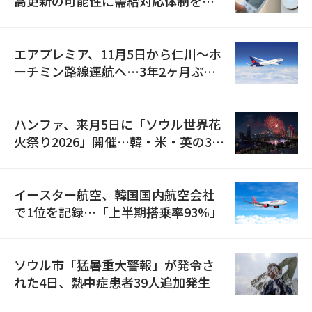
高更新の可能性に需給対応体制を点
検
エアプレミア、11月5日から仁川〜ホ
ーチミン路線運航へ…3年2ヶ月ぶり
の再開
ハンファ、来月5日に「ソウル世界花
火祭り2026」開催…韓・米・英の3カ
国が参加
イースター航空、韓国国内航空会社
で1位を記録…「上半期搭乗率93%」
ソウル市「猛暑重大警報」が発令さ
れた4日、熱中症患者39人追加発生