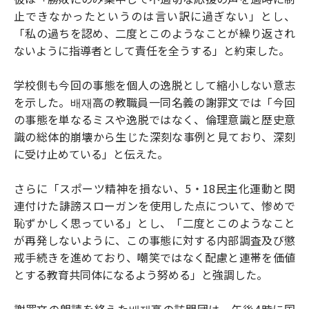
止できなかったというのは言い訳に過ぎない」とし、
「私の過ちを認め、二度とこのようなことが繰り返され
ないように指導者として責任を全うする」と約束した。
学校側も今回の事態を個人の逸脱として縮小しない意志
を示した。배재高の教職員一同名義の謝罪文では「今回
の事態を単なるミスや逸脱ではなく、倫理意識と歴史意
識の総体的崩壊から生じた深刻な事例と見ており、深刻
に受け止めている」と伝えた。
さらに「スポーツ精神を損ない、5・18民主化運動と関
連付けた誹謗スローガンを使用した点について、惨めで
恥ずかしく思っている」とし、「二度とこのようなこと
が再発しないように、この事態に対する内部調査及び懲
戒手続きを進めており、嘲笑ではなく配慮と連帯を価値
とする教育共同体になるよう努める」と強調した。
謝罪文の朗読を終えた배재高の訪問団は、午後4時に国