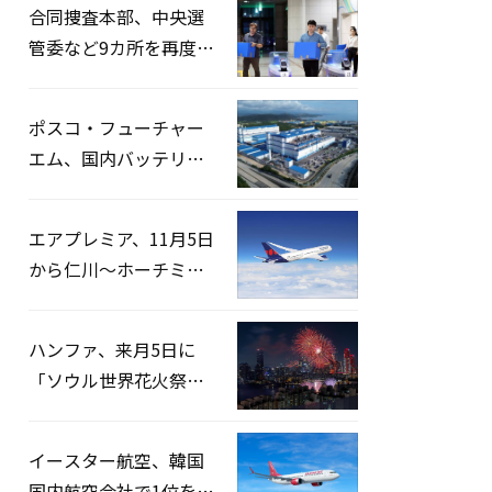
合同捜査本部、中央選
管委など9カ所を再度家
宅捜索…「投票率操
作」の資料を確保
ポスコ・フューチャー
エム、国内バッテリー
企業とLFP正極材19万ト
ンの供給契約を締結
エアプレミア、11月5日
から仁川〜ホーチミン
路線運航へ…3年2ヶ月
ぶりの再開
ハンファ、来月5日に
「ソウル世界花火祭り
2026」開催…韓・米・
英の3カ国が参加
イースター航空、韓国
国内航空会社で1位を記