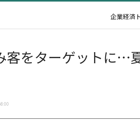
企業
経済
み客をターゲットに…
8:00