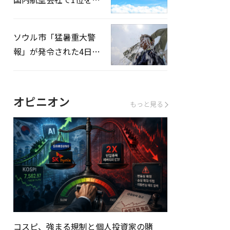
録…「上半期搭乗率
93%」
ソウル市「猛暑重大警
報」が発令された4日、
熱中症患者39人追加発
生
オピニオン
もっと見る
コスピ、強まる規制と個人投資家の賭