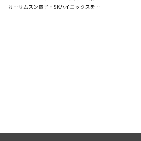
け…サムスン電子・SKハイニックスを巡
る明暗