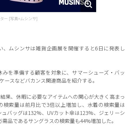
ー [写真=ムシンサ]
い、ムシンサは雑貨企画展を開催すると6日に発表し
休みを準備する顧客を対象に、サマーシューズ・バッ
ケースなどバカンス関連商品を紹介する。
結果、休暇に必要なアイテムへの関心が大きく高まっ
の検索量は前月比で3倍以上増加し、水着の検索量は
シュバッグは132%、UVカット傘は123%、ジェリーシ
必需品であるサングラスの検索量も44%増加した。