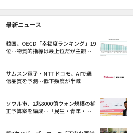
最新ニュース
韓国、OECD「幸福度ランキング」19
位…物質的指標は最上位だが主観的
満足度は最下位
サムスン電子・NTTドコモ、AIで通
信品質を予測…低下頻度が半減
ソウル市、2兆8000億ウォン規模の補
正予算案を編成…「民生・青年・安
全」に8100億ウォンを集中投資