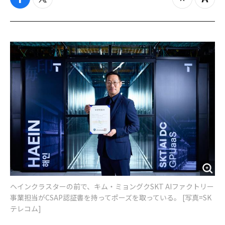
f
t
z
Z
a
w
o
o
c
i
o
o
e
t
m
m
b
t
o
i
o
e
u
n
o
r
t
k
ヘインクラスターの前で、キム・ミョングクSKT AIファクトリー
事業担当がCSAP認証書を持ってポーズを取っている。 [写真=SK
テレコム]