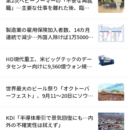
第2次ベビーブーマーの「不安な再就
職」…主要な仕事を離れた後、臨時
職が2倍近くに急増
製造業の雇用保険加入者数、14カ月
連続で減少…外国人除けば1万5000人
減
HD現代重工、米ビッグテックのデー
タセンター向けに9,560億ウォン規模
の発電設備を受注…「過去最大」
世界最大のビール祭り「オクトーバ
ーフェスト」、9月11〜20日にソウル
で開催
KDI「半導体牽引で景気回復にも…内
外の不確実性は拭えず」