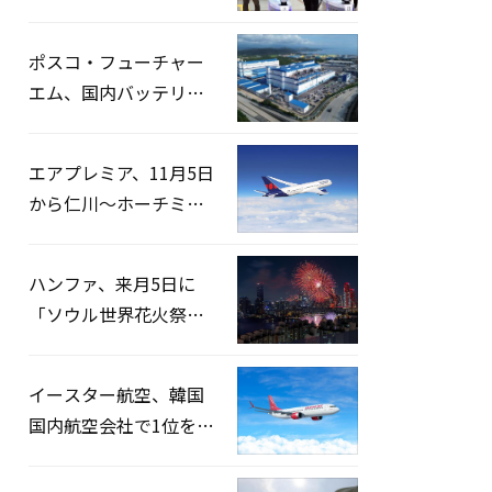
宅捜索…「投票率操
作」の資料を確保
ポスコ・フューチャー
エム、国内バッテリー
企業とLFP正極材19万ト
ンの供給契約を締結
エアプレミア、11月5日
から仁川〜ホーチミン
路線運航へ…3年2ヶ月
ぶりの再開
ハンファ、来月5日に
「ソウル世界花火祭り
2026」開催…韓・米・
英の3カ国が参加
イースター航空、韓国
国内航空会社で1位を記
録…「上半期搭乗率
93%」