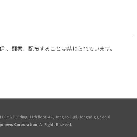
。
信 、翻案、配布することは禁じられています。
EEMA Building, 11th floor, 42, Jong-ro 1-gil, Jongno-gu, Seoul
junews Corporation
, All Rights Reserved.