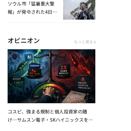
ソウル市「猛暑重大警
報」が発令された4日、
熱中症患者39人追加発
生
オピニオン
もっと見る
コスピ、強まる規制と個人投資家の賭
け…サムスン電子・SKハイニックスを巡
る明暗