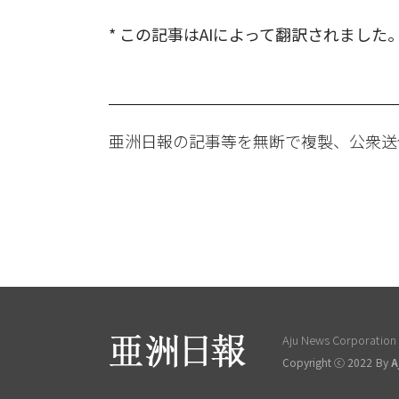
* この記事はAIによって翻訳されました
亜洲日報の記事等を無断で複製、公衆送
Aju News Corporation L
Copyright ⓒ 2022 By
A