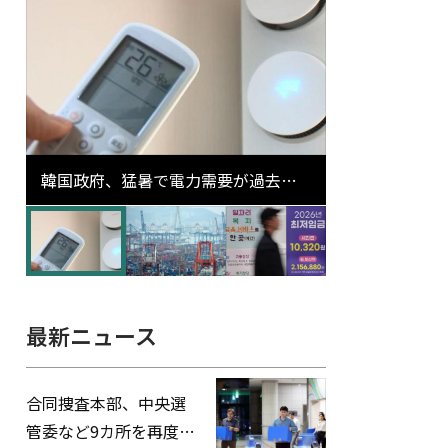
韓国政府、猛暑で電力需要が過去最
高更新の可能性に需給対応体制を点
検
最新ニュース
合同捜査本部、中央選
管委など9カ所を再度家