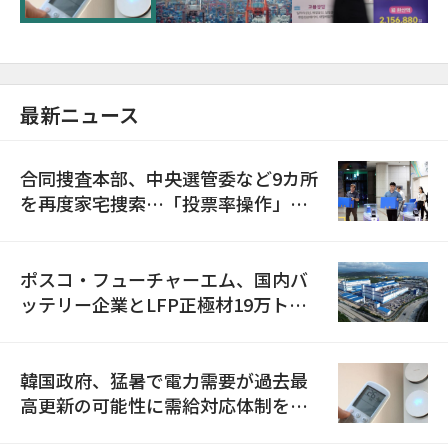
最新ニュース
合同捜査本部、中央選管委など9カ所
を再度家宅捜索…「投票率操作」の
資料を確保
ポスコ・フューチャーエム、国内バ
ッテリー企業とLFP正極材19万トン
の供給契約を締結
韓国政府、猛暑で電力需要が過去最
高更新の可能性に需給対応体制を点
検