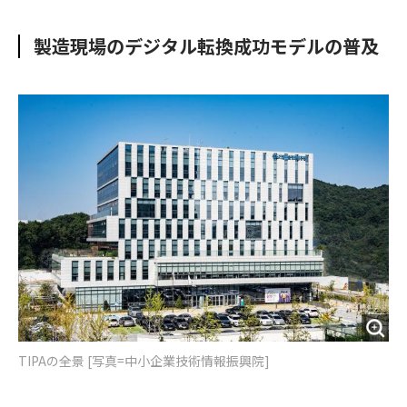
e
t
m
m
b
t
o
i
製造現場のデジタル転換成功モデルの普及
o
e
u
n
o
r
t
k
TIPAの全景 [写真=中小企業技術情報振興院]