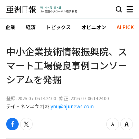
企業
経済
トピックス
オピニオン
AI PICK
中小企業技術情報振興院、ス
マート工場優良事例コンソー
シアムを発掘
登録 : 2026-07-06 14:24:00
修正 : 2026-07-06 14:24:00
テイ・ネンユウ 기자
ynu@ajunews.com
f
t
z
Z
a
w
o
o
c
i
o
o