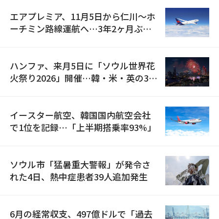
エアプレミア、11月5日から仁川〜ホ
ーチミン路線運航へ…3年2ヶ月ぶり
の再開
ハンファ、来月5日に「ソウル世界花
火祭り2026」開催…韓・米・英の3カ
国が参加
イースター航空、韓国国内航空会社
で1位を記録…「上半期搭乗率93%」
ソウル市「猛暑重大警報」が発令さ
れた4日、熱中症患者39人追加発生
6月の経常収支、497億ドルで「過去