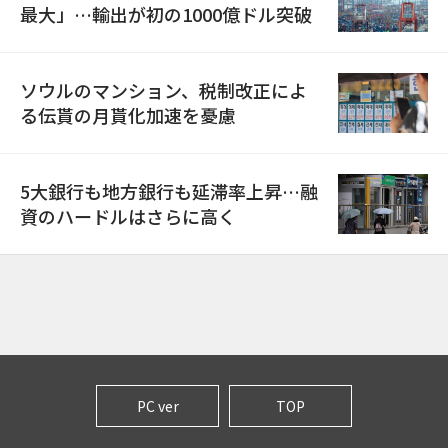
最大」…輸出が初の1000億ドル突破
ソウルのマンション、税制改正によ
る伝貰の月貰化加速を憂慮
5大銀行も地方銀行も延滞率上昇…融
資のハードルはさらに高く
PC ver
TOP