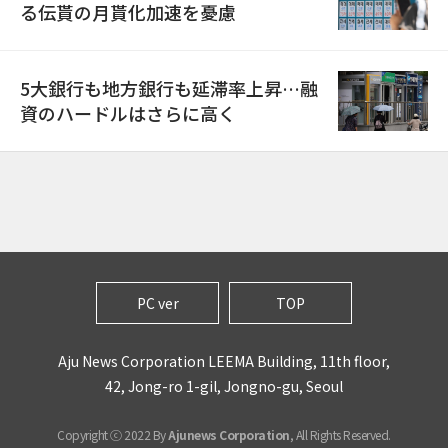
る伝貰の月貰化加速を憂慮
5大銀行も地方銀行も延滞率上昇…融
資のハードルはさらに高く
PC ver
TOP
Aju News Corporation LEEMA Building, 11th floor,
42, Jong-ro 1-gil, Jongno-gu, Seoul
Copyright ⓒ 2022 By
Ajunews Corporation
, All Rights Reserved.