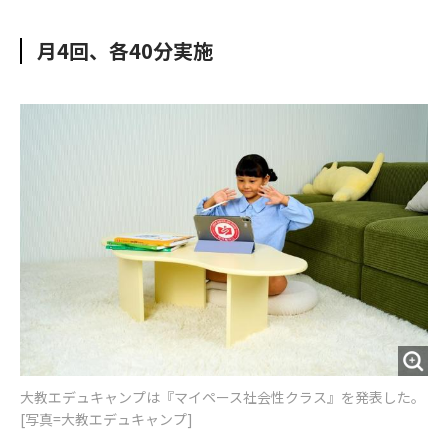
e
t
m
m
b
t
o
i
月4回、各40分実施
o
e
u
n
o
r
t
k
大教エデュキャンプは『マイペース社会性クラス』を発表した。
[写真=大教エデュキャンプ]