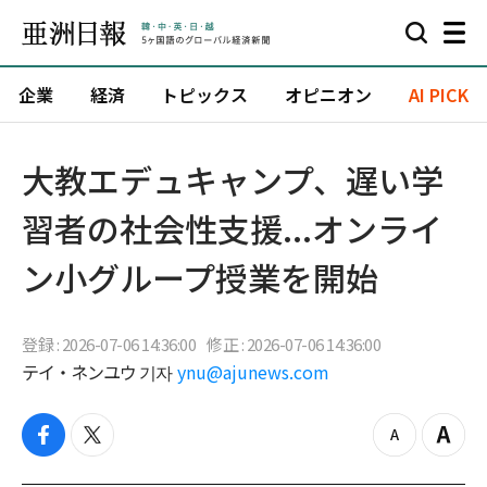
企業
経済
トピックス
オピニオン
AI PICK
大教エデュキャンプ、遅い学
習者の社会性支援...オンライ
ン小グループ授業を開始
登録 : 2026-07-06 14:36:00
修正 : 2026-07-06 14:36:00
テイ・ネンユウ 기자
ynu@ajunews.com
f
t
z
Z
a
w
o
o
c
i
o
o