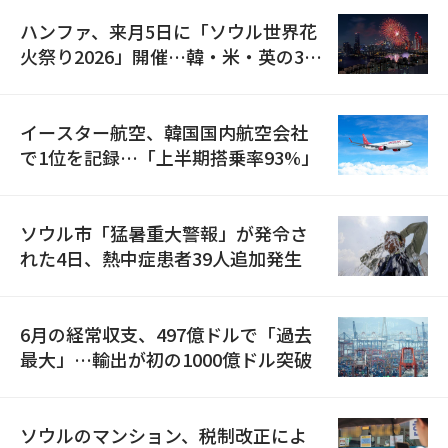
ハンファ、来月5日に「ソウル世界花
火祭り2026」開催…韓・米・英の3カ
国が参加
イースター航空、韓国国内航空会社
で1位を記録…「上半期搭乗率93%」
ソウル市「猛暑重大警報」が発令さ
れた4日、熱中症患者39人追加発生
6月の経常収支、497億ドルで「過去
最大」…輸出が初の1000億ドル突破
ソウルのマンション、税制改正によ