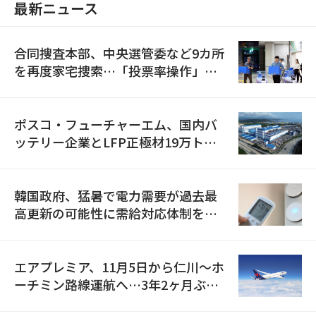
最新ニュース
合同捜査本部、中央選管委など9カ所
を再度家宅捜索…「投票率操作」の
資料を確保
ポスコ・フューチャーエム、国内バ
ッテリー企業とLFP正極材19万トン
の供給契約を締結
韓国政府、猛暑で電力需要が過去最
高更新の可能性に需給対応体制を点
検
エアプレミア、11月5日から仁川〜ホ
ーチミン路線運航へ…3年2ヶ月ぶり
の再開