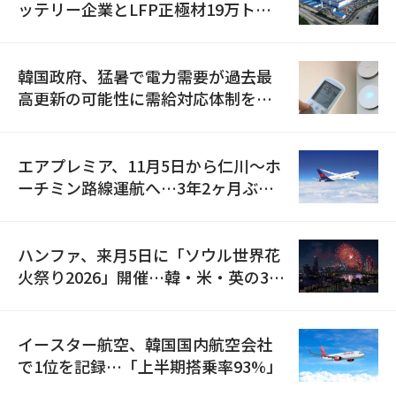
ッテリー企業とLFP正極材19万トン
の供給契約を締結
韓国政府、猛暑で電力需要が過去最
高更新の可能性に需給対応体制を点
検
エアプレミア、11月5日から仁川〜ホ
ーチミン路線運航へ…3年2ヶ月ぶり
の再開
ハンファ、来月5日に「ソウル世界花
火祭り2026」開催…韓・米・英の3カ
国が参加
イースター航空、韓国国内航空会社
で1位を記録…「上半期搭乗率93%」