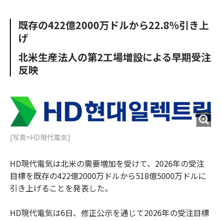
e
t
m
m
b
t
o
i
既存の422億2000万ドルから22.8%引き上
o
e
u
n
げ
o
r
t
k
北米生産法人の第2工場増設による早期受注
反映
[写真=HD現代電気]
HD現代電気は北米の需要増加を受けて、2026年の受注
目標を既存の422億2000万ドルから518億5000万ドルに
引き上げることを発表した。
HD現代電気は6日、修正公示を通じて2026年の受注目標