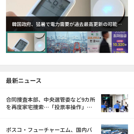
韓国政府、猛暑で電力需要が過去最高更新の可能性
に需給対応体制を点検
最新ニュース
合同捜査本部、中央選管委など9カ所
を再度家宅捜索…「投票率操作」の
資料を確保
ポスコ・フューチャーエム、国内バ