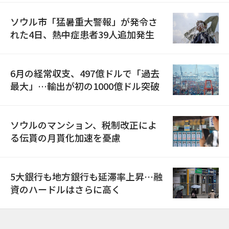
ソウル市「猛暑重大警報」が発令さ
れた4日、熱中症患者39人追加発生
6月の経常収支、497億ドルで「過去
最大」…輸出が初の1000億ドル突破
ソウルのマンション、税制改正によ
る伝貰の月貰化加速を憂慮
5大銀行も地方銀行も延滞率上昇…融
資のハードルはさらに高く