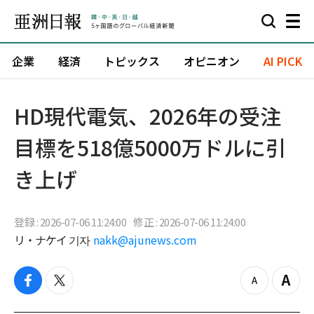
企業
経済
トピックス
オピニオン
AI PICK
HD現代電気、2026年の受注
目標を518億5000万ドルに引
き上げ
登録 : 2026-07-06 11:24:00
修正 : 2026-07-06 11:24:00
リ・ナケイ 기자
nakk@ajunews.com
f
t
z
Z
a
w
o
o
c
i
o
o