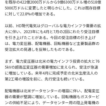
を既存の422億2000万ドルから9億6300万ドル増の518億
5000万ドルに変更したと明らかにした。これは既存目標
に対して22.8%の増加である。
以前、HD現代電気はグローバルな電力インフラ需要の拡
大に伴い、2023年にも4月と7月の2回にわたり受注目標
を引き上げたことがある。今回の受注目標の引き上げ
は、電力変圧器、配電機器、回転機器など主要製品群の
受注拡大の見通しを反映したものである。
まず、電力変圧器は北米の電力インフラ投資の拡大と76
5kVの超高圧変圧器の需要増加に支えられ、受注が急速
に増加している。来年4月に完成予定の北米生産法人の
第2工場の増設を前に、先行受注も続いている。
配電機器は北米データセンターの増設に伴い、配電変圧
器の需要が堅調に増加している。回転機器もガスタービ
ンの供給不足により、データセンター用の陸上発電機の