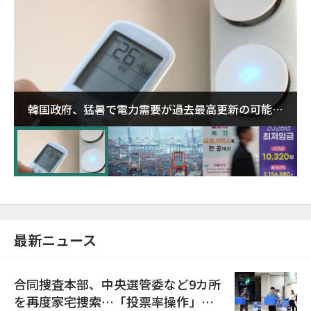
韓国政府、猛暑で電力需要が過去最高更新の可能性
に需給対応体制を点検
最新ニュース
合同捜査本部、中央選管委など9カ所
を再度家宅捜索…「投票率操作」の