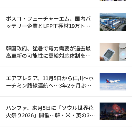
資料を確保
ポスコ・フューチャーエム、国内バ
ッテリー企業とLFP正極材19万トン
の供給契約を締結
韓国政府、猛暑で電力需要が過去最
高更新の可能性に需給対応体制を点
検
エアプレミア、11月5日から仁川〜ホ
ーチミン路線運航へ…3年2ヶ月ぶり
の再開
ハンファ、来月5日に「ソウル世界花
火祭り2026」開催…韓・米・英の3カ
国が参加