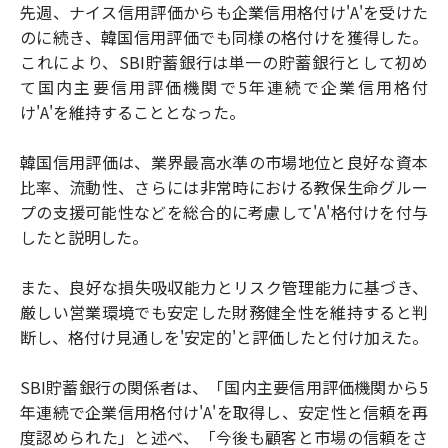
先週、ナイス信用評価からも企業信用格付け'A'を受けた
のに続き、韓国信用評価でも同様の格付けを獲得した。
これにより、SBI貯蓄銀行は単一の貯蓄銀行として初め
て国内主要信用評価機関で5年連続で企業信用格付
け'A'を維持することとなった。
韓国信用評価は、業界最高水準の市場地位と良好な資本
比率、流動性、さらには非常時における教保生命グルー
プの支援可能性などを総合的に考慮して'A'格付けを付与
したと説明した。
また、良好な損失吸収能力とリスク管理能力に基づき、
厳しい営業環境でも安定した財務健全性を維持すると判
断し、格付け見通しを'安定的'と評価したと付け加えた。
SBI貯蓄銀行の関係者は、「国内主要信用評価機関から5
年連続で企業信用格付け'A'を取得し、安定性と信頼を再
度認められた」と述べ、「今後も顧客と市場の信頼をさ