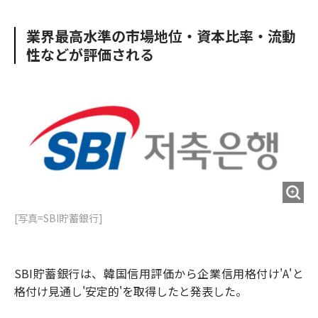
e
t
m
m
b
t
o
i
業界最高水準の市場地位・資本比率・流動
o
e
u
n
性などが評価される
o
r
t
k
[写真=SBI貯蓄銀行]
SBI貯蓄銀行は、韓国信用評価から企業信用格付け'A'と
格付け見通し'安定的'を取得したと発表した。