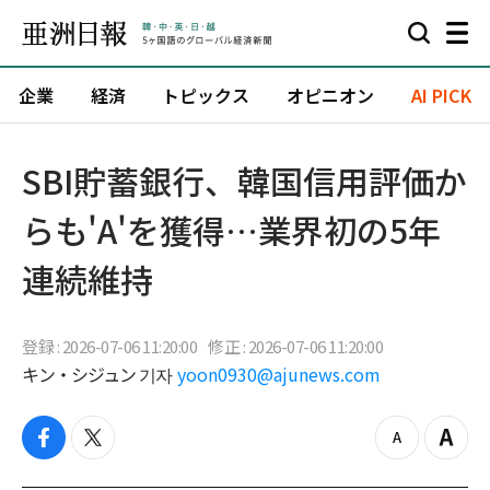
企業
経済
トピックス
オピニオン
AI PICK
SBI貯蓄銀行、韓国信用評価か
らも'A'を獲得…業界初の5年
連続維持
登録 : 2026-07-06 11:20:00
修正 : 2026-07-06 11:20:00
キン・シジュン 기자
yoon0930@ajunews.com
f
t
z
Z
a
w
o
o
c
i
o
o