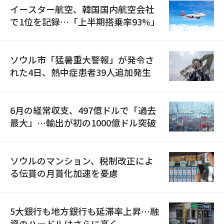
イースター航空、韓国国内航空会社
で1位を記録…「上半期搭乗率93%」
ソウル市「猛暑重大警報」が発令さ
れた4日、熱中症患者39人追加発生
6月の経常収支、497億ドルで「過去
最大」…輸出が初の1000億ドル突破
ソウルのマンション、税制改正によ
る伝貰の月貰化加速を憂慮
5大銀行も地方銀行も延滞率上昇…融
資のハードルはさらに高く