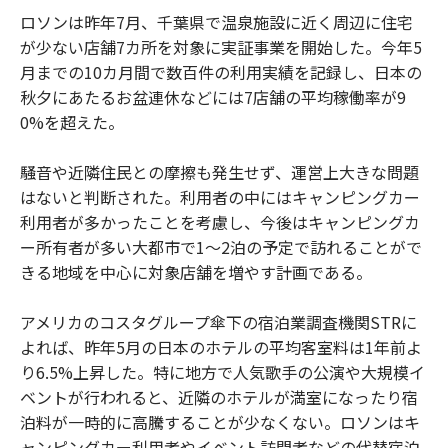
ロソンは昨年7月、千葉県で温泉施設に近く周辺に住宅
が少ない店舗7カ所を対象に実証事業を開始した。今年5
月までの10カ月間で数百件の利用実績を記録し、日本の
秋夕にあたるお盆連休などには7店舗の平均稼働率が9
0%を超えた。
騒音や近隣住民との摩擦も発生せず、運営上大きな問題
はないと判断された。利用者の中にはキャンピングカー
利用者が多かったことを考慮し、今後はキャンピングカ
ー所有者が多い大都市で1～2泊の予定で訪れることがで
きる地域を中心に対象店舗を増やす計画である。
アメリカのコスタグループ傘下の宿泊業調査機関STRに
よれば、昨年5月の日本のホテルの平均客室料は1年前よ
り6.5%上昇した。特に地方で人気歌手の公演や大規模イ
ベントが行われると、近隣のホテルが満室になったり宿
泊料が一時的に高騰することが少なくない。ロソンはキ
ャンピングカー利用者やイベント訪問者などの代替宿泊