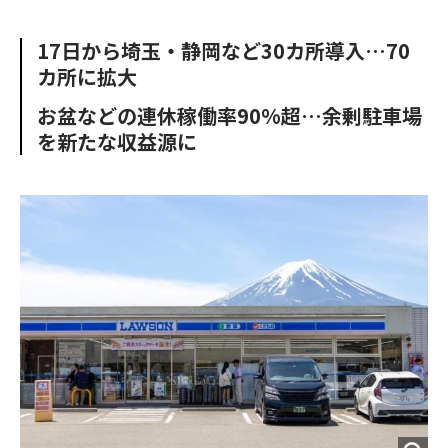
e
t
m
m
b
t
o
i
17日から埼玉・静岡など30カ所導入…70
o
e
u
n
カ所に拡大
o
r
t
k
お盆などの連休稼働率90%超…余剰駐車場
を新たな収益源に