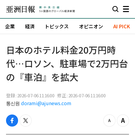
企業
経済
トピックス
オピニオン
AI PICK
日本のホテル料金20万円時
代…ロソン、駐車場で2万円台
の『車泊』を拡大
登録 : 2026-07-06 11:16:00
修正 : 2026-07-06 11:16:00
통신원
dorami@ajunews.com
f
t
z
Z
a
w
o
o
c
i
o
o