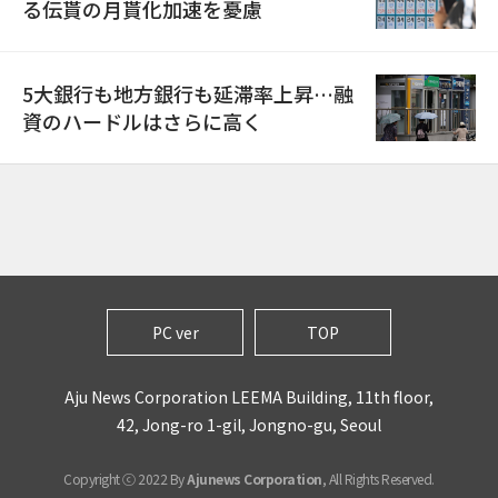
る伝貰の月貰化加速を憂慮
5大銀行も地方銀行も延滞率上昇…融
資のハードルはさらに高く
PC ver
TOP
Aju News Corporation LEEMA Building, 11th floor,
42, Jong-ro 1-gil, Jongno-gu, Seoul
Copyright ⓒ 2022 By
Ajunews Corporation
, All Rights Reserved.