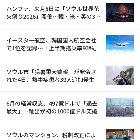
ハンファ、来月5日に「ソウル世界花
火祭り2026」開催…韓・米・英の3カ
国が参加
イースター航空、韓国国内航空会社
で1位を記録…「上半期搭乗率93%」
ソウル市「猛暑重大警報」が発令さ
れた4日、熱中症患者39人追加発生
6月の経常収支、497億ドルで「過去
最大」…輸出が初の1000億ドル突破
ソウルのマンション、税制改正によ