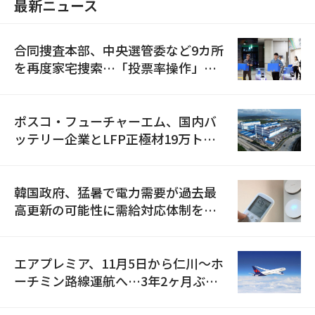
最新ニュース
合同捜査本部、中央選管委など9カ所
を再度家宅捜索…「投票率操作」の
資料を確保
ポスコ・フューチャーエム、国内バ
ッテリー企業とLFP正極材19万トン
の供給契約を締結
韓国政府、猛暑で電力需要が過去最
高更新の可能性に需給対応体制を点
検
エアプレミア、11月5日から仁川〜ホ
ーチミン路線運航へ…3年2ヶ月ぶり
の再開