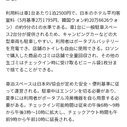
利用料は車1台あたり1泊2500円で、日本のホテル平均客
室料（5月基準2万1795円、韓国ウォン約20万6626ウォ
ン）の約9分の1の水準である。車1台に一般駐車スペー
ス2台分が提供されるため、キャンピングカーなどの大
型車両も駐車しやすい。利用者はポータブルバッテリー
を充電でき、店舗のトイレも自由に使用できる。ロソン
で購入した商品のゴミは店舗で全量回収され、その他の
生ゴミはチェックイン時に受け取るビニール袋1枚分ま
で捨てることができる。
車泊スペースは日本RV協会が定めた安全・便利基準に従
って運営される。駐車中はエンジンを切る必要があり、
夏季には利用者がポータブル冷房機器を自ら用意する必
要がある。チェックイン可能時間は従来の午後6時～9時
から午後3時～10時に拡大し、チェックアウト時間も午
前9時から午前10時に延長される。