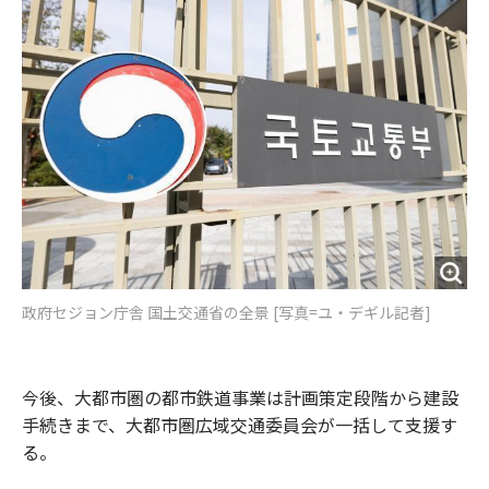
o
e
u
n
o
r
t
k
政府セジョン庁舎 国土交通省の全景 [写真=ユ・デギル記者]
今後、大都市圏の都市鉄道事業は計画策定段階から建設
手続きまで、大都市圏広域交通委員会が一括して支援す
る。