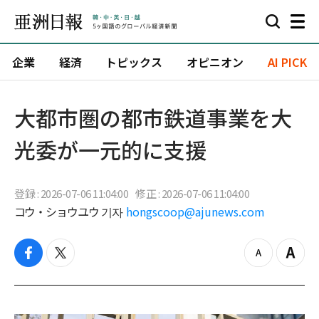
企業
経済
トピックス
オピニオン
AI PICK
大都市圏の都市鉄道事業を大
光委が一元的に支援
登録 : 2026-07-06 11:04:00
修正 : 2026-07-06 11:04:00
コウ・ショウユウ 기자
hongscoop@ajunews.com
f
t
z
Z
a
w
o
o
c
i
o
o
e
t
m
m
b
t
o
i