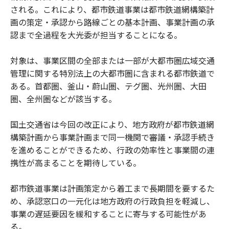
される。これにより、都市鉄道事業は都市鉄道網構築計
画の策定・承認から路線ごとの基本計画、事業計画の承
認まで全過程を大光委が担当することになる。
対象は、事業区間の全部または一部が大都市圏広域交通
管理に関する特別法上の大都市圏に含まれる都市鉄道で
ある。首都圏、釜山・蔚山圏、テグ圏、光州圏、大田
圏、全州圏などが該当する。
国土交通省は今回の改正により、地方政府が都市鉄道網
構築計画から事業計画まで同一機関で審議・承認手続き
を進めることができるため、行政の効率性と事業間の連
携性が高まることを期待している。
都市鉄道事業は計画策定から着工まで長期間を要するた
め、承認窓口の一元化は地方政府の行政負担を軽減し、
事業の遅延要因を緩和することに寄与する可能性があ
る。