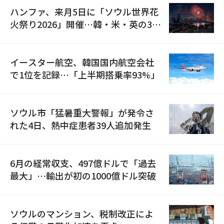
ハンファ、来月5日に「ソウル世界花
火祭り2026」開催…韓・米・英の3カ
国が参加
イースター航空、韓国国内航空会社
で1位を記録…「上半期搭乗率93%」
ソウル市「猛暑重大警報」が発令さ
れた4日、熱中症患者39人追加発生
6月の経常収支、497億ドルで「過去
最大」…輸出が初の1000億ドル突破
ソウルのマンション、税制改正によ