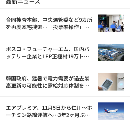
最新ニュース
合同捜査本部、中央選管委など9カ所
を再度家宅捜索…「投票率操作」の
資料を確保
ポスコ・フューチャーエム、国内バ
ッテリー企業とLFP正極材19万トン
の供給契約を締結
韓国政府、猛暑で電力需要が過去最
高更新の可能性に需給対応体制を点
検
エアプレミア、11月5日から仁川〜ホ
ーチミン路線運航へ…3年2ヶ月ぶり
の再開