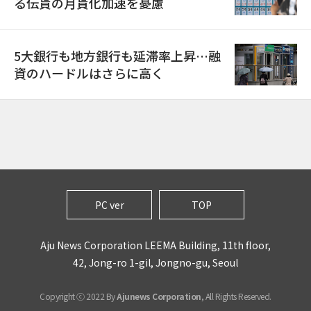
る伝貰の月貰化加速を憂慮
5大銀行も地方銀行も延滞率上昇…融
資のハードルはさらに高く
PC ver
TOP
Aju News Corporation LEEMA Building, 11th floor,
42, Jong-ro 1-gil, Jongno-gu, Seoul
Copyright ⓒ 2022 By
Ajunews Corporation
, All Rights Reserved.