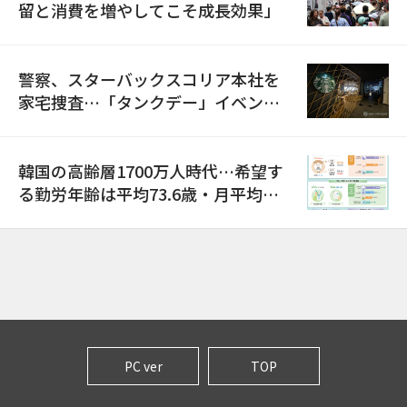
留と消費を増やしてこそ成長効果」
警察、スターバックスコリア本社を
家宅捜査…「タンクデー」イベント
巡り侮辱容疑
韓国の高齢層1700万人時代…希望す
る勤労年齢は平均73.6歳・月平均賃
金は300万ウォン以上
PC ver
TOP