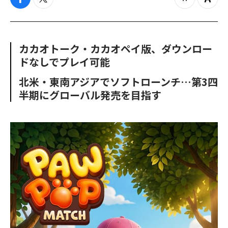
f
t
z
Z
a
w
o
o
c
i
o
o
e
t
m
m
b
t
o
i
カカオトーク・カカオペイ版、ダウンロー
o
e
u
n
ドなしでプレイ可能
o
r
t
k
北米・東南アジアでソフトローンチ…第3四
半期にグローバル発売を目指す