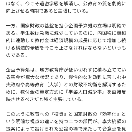
はなく、今こそ過密学級を解消し、公教育の質を劇的に
向上させる時期であると主張している。
一方、国家財政の基盤を担う企画予算処の立場は明確で
ある。学生数は急激に減少しているのに、内国税に機械
的に連動した教付金は経済規模の成長に応じて増加し続
ける構造的矛盾を今こそ正さなければならないというも
のである。
企画予算処は、地方教育庁が使い切れずに積み立ててい
る基金が膨大な状況であり、慢性的な財政難に苦しむ中
央政府や高等教育（大学）との財政不均衡を解消するた
めに、教付金の算定方式に『学齢人口減少率』を直接反
映させるべきだと強く主張している。
このように教育への『投資』と国家財政の『効率化』と
いう明確な視点の違いを持つ二つの部門が、李大統領の
提案によって設けられた公論の場で果たして合意点を見