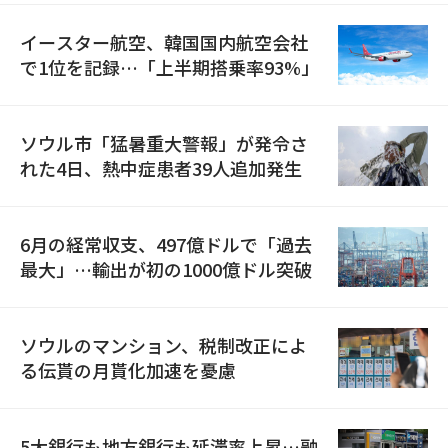
イースター航空、韓国国内航空会社
で1位を記録…「上半期搭乗率93%」
ソウル市「猛暑重大警報」が発令さ
れた4日、熱中症患者39人追加発生
6月の経常収支、497億ドルで「過去
最大」…輸出が初の1000億ドル突破
ソウルのマンション、税制改正によ
る伝貰の月貰化加速を憂慮
5大銀行も地方銀行も延滞率上昇…融