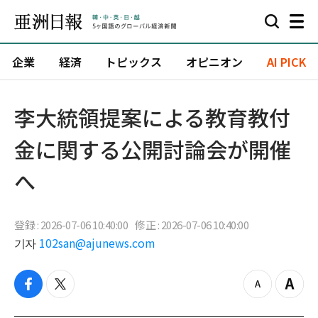
企業
経済
トピックス
オピニオン
AI PICK
李大統領提案による教育教付
金に関する公開討論会が開催
へ
登録 : 2026-07-06 10:40:00
修正 : 2026-07-06 10:40:00
기자
102san@ajunews.com
f
t
z
Z
a
w
o
o
c
i
o
o