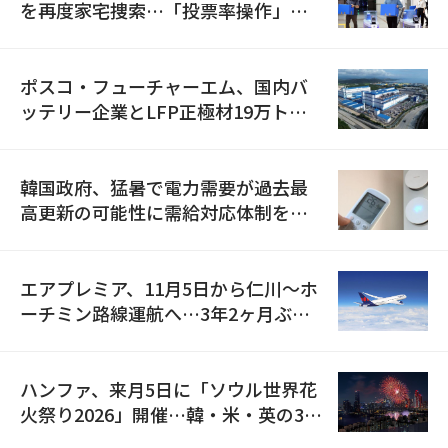
を再度家宅捜索…「投票率操作」の
資料を確保
ポスコ・フューチャーエム、国内バ
ッテリー企業とLFP正極材19万トン
の供給契約を締結
韓国政府、猛暑で電力需要が過去最
高更新の可能性に需給対応体制を点
検
エアプレミア、11月5日から仁川〜ホ
ーチミン路線運航へ…3年2ヶ月ぶり
の再開
ハンファ、来月5日に「ソウル世界花
火祭り2026」開催…韓・米・英の3カ
国が参加