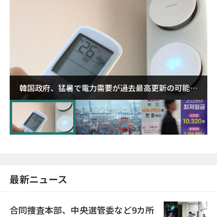
韓国政府、猛暑で電力需要が過去最高更新の可能性
に需給対応体制を点検
最新ニュース
合同捜査本部、中央選管委など9カ所