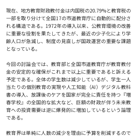
現在、地方教育財政教付金は内国税の20.79%と教育税の
一部を取り分けて全国17の市道教育庁に自動的に配分さ
れる構造である。1972年の導入以来、公教育環境の改善
に重要な役割を果たしてきたが、最近の少子化により学
齢人口が急減し、制度の見直しが国政運営の重要な課題
となっている。
今回の討論会では、教育部と全国市道教育庁が教育教付
金の安定的な確保がこれまで以上に重要であると訴える
予定である。全体の学生数は減少しているが、学生一人
当たりの個別教育の実現や人工知能（AI）デジタル教科
書の導入、放課後のケアを国家が完全に責任を持つ『増
春学校』の全国的な拡大など、巨額の財政が伴う未来教
育への投資需要は逆に爆発的に増加しているという論理
である。
教育界は単純に人数の減少を理由に予算を削減するので