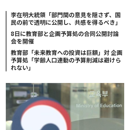
e
t
m
m
b
t
o
i
李在明大統領「部門間の意見を隠さず、国
o
e
u
n
民の前で透明に公開し、共感を得るべき」
o
r
t
k
8日に教育部と企画予算処の合同公開討論
会を開催
教育部「未来教育への投資は巨額」対 企画
予算処「学齢人口連動の予算削減は避けら
れない」