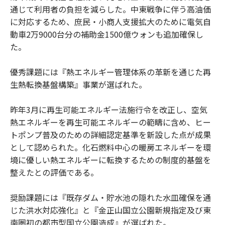
通じて利用者の負担を減らした。中東戦争に伴う高油価
に対応するため、庶民・小商人支援拡大のために電気自
動車2万9000台分の補助金1500億ウォンも追加確保し
た。
優秀課題には『熱エネルギー管理体系の革新を通じた再
生熱転換基盤構築』事業が選ばれた。
昨年3月に再生可能エネルギー法施行令を改正し、空気
熱エネルギーを再生可能エネルギーの範疇に含め、ヒー
トポンプ普及のための詳細認定基準を新設した点が成果
として認められた。化石燃料中心の暖房エネルギーを環
境に優しい熱エネルギーに転換するための制度的基盤を
整えたとの評価である。
奨励課題には『既存ダム・貯水池の隠れた水皿確保を通
じた洪水対応強化』と『金正山国立公園新規指定及び東
南圏初の都市型国立公園造成』が選ばれた。