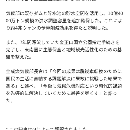
気候部は既存ダムと貯水池の貯水空間を活用し、10億40
00万トン規模の洪水調整容量を追加確保した。これによ
り約4兆ウォンの予算削減効果を得たと説明した。
また、7年間漂流していた金正山国立公園指定手続きを
完了し、東南圏に生態保全と地域観光活性化のための基
盤を整えた。
金成煥気候部長官は「今回の成果は脱炭素転換のために
国民の生活に直結する課題解決に果敢に挑戦した結果で
ある」と述べ、「今後も気候危機対応という時代的課題
を先導的に解決していくために最善を尽くす」と語っ
た。
* この記事はAIによって翻訳されました。