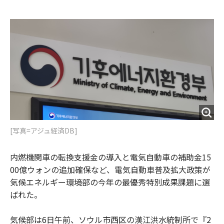
e
t
m
m
b
t
o
i
o
e
u
n
o
r
t
k
[写真=アジュ経済DB]
内燃機関車の転換支援金の導入と電気自動車の補助金15
00億ウォンの追加確保など、電気自動車普及拡大政策が
気候エネルギー環境部の今年の最優秀特別成果課題に選
ばれた。
気候部は6日午前、ソウル市西区の漢江洪水統制所で『2