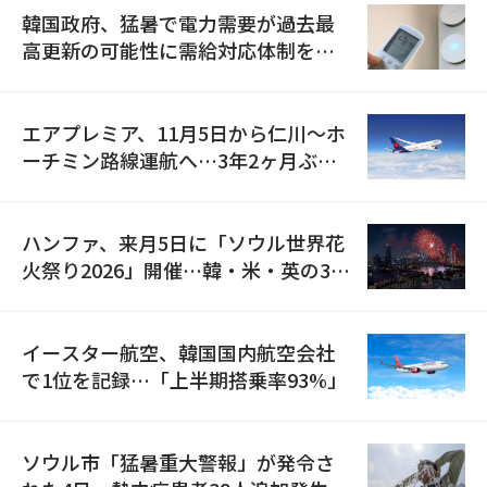
韓国政府、猛暑で電力需要が過去最
高更新の可能性に需給対応体制を点
検
エアプレミア、11月5日から仁川〜ホ
ーチミン路線運航へ…3年2ヶ月ぶり
の再開
ハンファ、来月5日に「ソウル世界花
火祭り2026」開催…韓・米・英の3カ
国が参加
イースター航空、韓国国内航空会社
で1位を記録…「上半期搭乗率93%」
ソウル市「猛暑重大警報」が発令さ