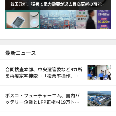
韓国政府、猛暑で電力需要が過去最高更新の可能性
に需給対応体制を点検
最新ニュース
合同捜査本部、中央選管委など9カ所
を再度家宅捜索…「投票率操作」の
資料を確保
ポスコ・フューチャーエム、国内バ
ッテリー企業とLFP正極材19万トン
の供給契約を締結