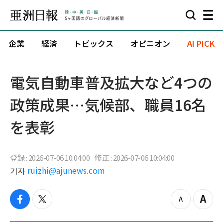
企業
経済
トピックス
オピニオン
AI PICK
電気自動車普及拡大など4つの
政策成果…気候部、職員16名
を表彰
登録 : 2026-07-06 10:04:00
修正 : 2026-07-06 10:04:00
기자
ruizhi@ajunews.com
f
t
z
Z
a
w
o
o
c
i
o
o