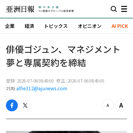
企業
経済
トピックス
オピニオン
AI PICK
俳優ゴジュン、マネジメント
夢と専属契約を締結
登録 : 2026-07-06 08:40:00
修正 : 2026-07-06 08:40:00
기자
alfie312@ajunews.com
f
t
z
Z
a
w
o
o
c
i
o
o
e
t
m
m
b
t
o
i