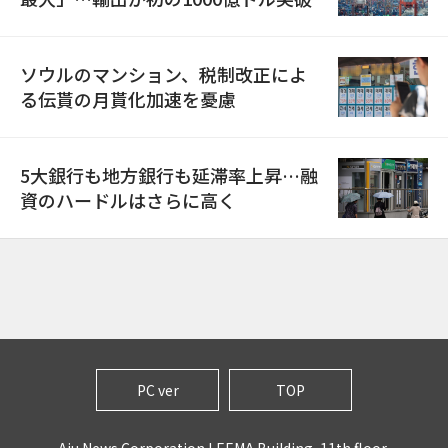
ソウルのマンション、税制改正によ
る伝貰の月貰化加速を憂慮
5大銀行も地方銀行も延滞率上昇…融
資のハードルはさらに高く
PC ver
TOP
Aju News Corporation LEEMA Building, 11th floor,