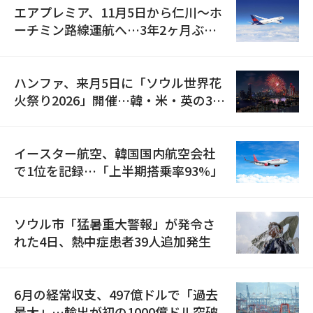
エアプレミア、11月5日から仁川〜ホ
ーチミン路線運航へ…3年2ヶ月ぶり
の再開
ハンファ、来月5日に「ソウル世界花
火祭り2026」開催…韓・米・英の3カ
国が参加
イースター航空、韓国国内航空会社
で1位を記録…「上半期搭乗率93%」
ソウル市「猛暑重大警報」が発令さ
れた4日、熱中症患者39人追加発生
6月の経常収支、497億ドルで「過去
最大」…輸出が初の1000億ドル突破