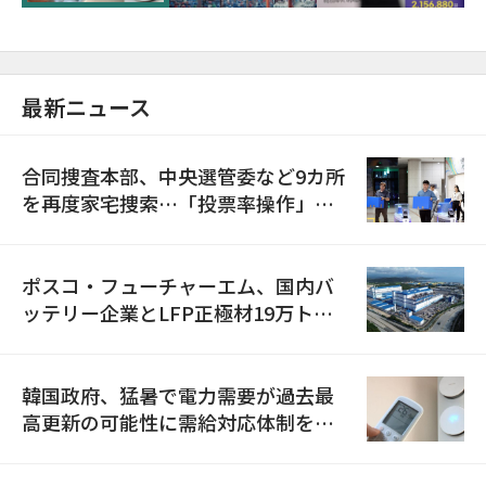
最新ニュース
合同捜査本部、中央選管委など9カ所
を再度家宅捜索…「投票率操作」の
資料を確保
ポスコ・フューチャーエム、国内バ
ッテリー企業とLFP正極材19万トン
の供給契約を締結
韓国政府、猛暑で電力需要が過去最
高更新の可能性に需給対応体制を点
検