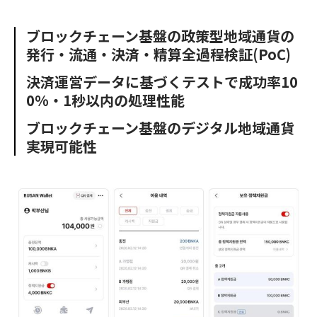
e
t
m
m
b
t
o
i
ブロックチェーン基盤の政策型地域通貨の
o
e
u
n
発行・流通・決済・精算全過程検証(PoC)
o
r
t
k
決済運営データに基づくテストで成功率10
0%・1秒以内の処理性能
ブロックチェーン基盤のデジタル地域通貨
実現可能性