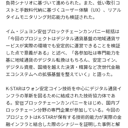
負荷シナリオに基づいて進められた。また、低い取引コ
ストと手数料代納に基づくユーザー体験（UX）、リアル
タイムモニタリング対応能力も検証された。
イム・ジュヨン安랩ブロックチェーンカンパニー総括は
「今回のプロジェクトはデジタル通貨基盤の地域通貨サ
ービスが実際の環境でも安定的に運営できることを検証
した点で意義がある」と述べ、「各参加社は専門能力を
基に地域通貨のデジタル転換はもちろん、安定コイン、
デジタル資産、国境を越えた決済・精算など次世代金融
エコシステムへの拡張基盤を整えていく」と語った。
K-STARはウォン安定コイン技術を中心にデジタル通貨イ
ンフラの革新を図るために結成された技術協力体であ
る。安랩ブロックチェーンカンパニーをはじめ、国内ブ
ロックチェーン分野の専門企業が参加している。今回の
プロジェクトはK-STARが保有する技術的能力が実際の金
融インフラと結合した際のシナジーを証明した事例と解