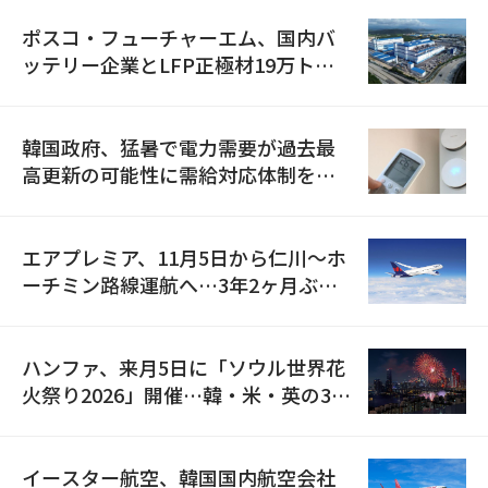
ポスコ・フューチャーエム、国内バ
ッテリー企業とLFP正極材19万トン
の供給契約を締結
韓国政府、猛暑で電力需要が過去最
高更新の可能性に需給対応体制を点
検
エアプレミア、11月5日から仁川〜ホ
ーチミン路線運航へ…3年2ヶ月ぶり
の再開
ハンファ、来月5日に「ソウル世界花
火祭り2026」開催…韓・米・英の3カ
国が参加
イースター航空、韓国国内航空会社