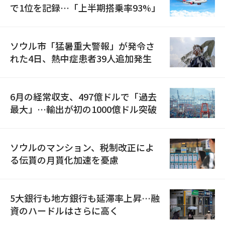
で1位を記録…「上半期搭乗率93%」
ソウル市「猛暑重大警報」が発令さ
れた4日、熱中症患者39人追加発生
6月の経常収支、497億ドルで「過去
最大」…輸出が初の1000億ドル突破
ソウルのマンション、税制改正によ
る伝貰の月貰化加速を憂慮
5大銀行も地方銀行も延滞率上昇…融
資のハードルはさらに高く