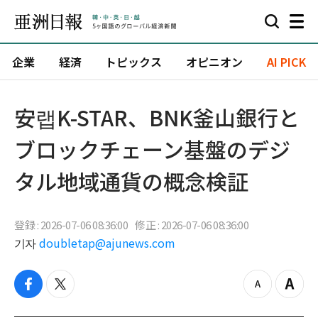
企業
経済
トピックス
オピニオン
AI PICK
安랩K-STAR、BNK釜山銀行と
ブロックチェーン基盤のデジ
タル地域通貨の概念検証
登録 : 2026-07-06 08:36:00
修正 : 2026-07-06 08:36:00
기자
doubletap@ajunews.com
f
t
z
Z
a
w
o
o
c
i
o
o