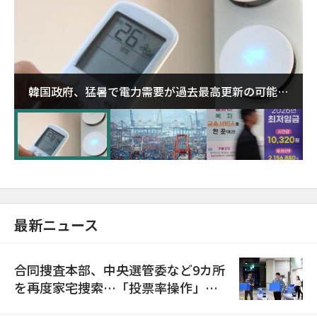
韓国政府、猛暑で電力需要が過去最高更新の可能性
に需給対応体制を点検
最新ニュース
合同捜査本部、中央選管委など9カ所
を再度家宅捜索…「投票率操作」の
資料を確保