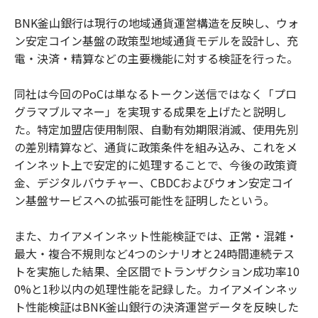
BNK釜山銀行は現行の地域通貨運営構造を反映し、ウォ
ン安定コイン基盤の政策型地域通貨モデルを設計し、充
電・決済・精算などの主要機能に対する検証を行った。
同社は今回のPoCは単なるトークン送信ではなく「プロ
グラマブルマネー」を実現する成果を上げたと説明し
た。特定加盟店使用制限、自動有効期限消滅、使用先別
の差別精算など、通貨に政策条件を組み込み、これをメ
インネット上で安定的に処理することで、今後の政策資
金、デジタルバウチャー、CBDCおよびウォン安定コイ
ン基盤サービスへの拡張可能性を証明したという。
また、カイアメインネット性能検証では、正常・混雑・
最大・複合不規則など4つのシナリオと24時間連続テス
トを実施した結果、全区間でトランザクション成功率10
0%と1秒以内の処理性能を記録した。カイアメインネッ
ト性能検証はBNK釜山銀行の決済運営データを反映した