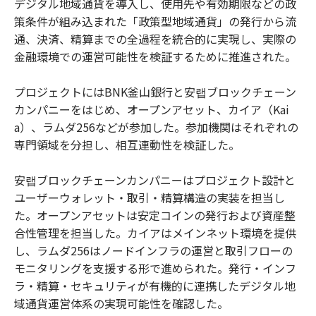
デジタル地域通貨を導入し、使用先や有効期限などの政
策条件が組み込まれた「政策型地域通貨」の発行から流
通、決済、精算までの全過程を統合的に実現し、実際の
金融環境での運営可能性を検証するために推進された。
プロジェクトにはBNK釜山銀行と安랩ブロックチェーン
カンパニーをはじめ、オープンアセット、カイア（Kai
a）、ラムダ256などが参加した。参加機関はそれぞれの
専門領域を分担し、相互連動性を検証した。
安랩ブロックチェーンカンパニーはプロジェクト設計と
ユーザーウォレット・取引・精算構造の実装を担当し
た。オープンアセットは安定コインの発行および資産整
合性管理を担当した。カイアはメインネット環境を提供
し、ラムダ256はノードインフラの運営と取引フローの
モニタリングを支援する形で進められた。発行・インフ
ラ・精算・セキュリティが有機的に連携したデジタル地
域通貨運営体系の実現可能性を確認した。