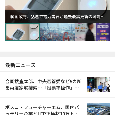
韓国政府、猛暑で電力需要が過去最高更新の可能性
に需給対応体制を点検
最新ニュース
合同捜査本部、中央選管委など9カ所
を再度家宅捜索…「投票率操作」の
資料を確保
ポスコ・フューチャーエム、国内バ
ッテリー企業とLFP正極材19万トン