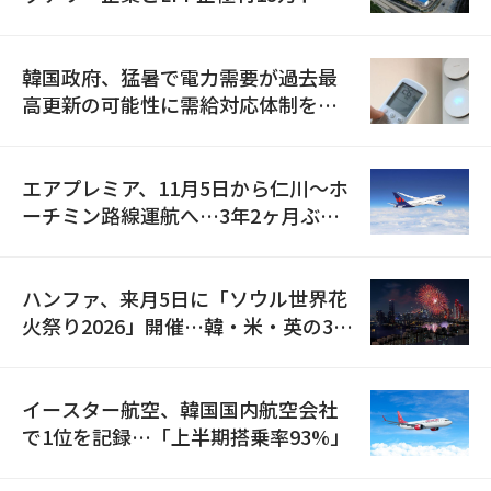
の供給契約を締結
韓国政府、猛暑で電力需要が過去最
高更新の可能性に需給対応体制を点
検
エアプレミア、11月5日から仁川〜ホ
ーチミン路線運航へ…3年2ヶ月ぶり
の再開
ハンファ、来月5日に「ソウル世界花
火祭り2026」開催…韓・米・英の3カ
国が参加
イースター航空、韓国国内航空会社
で1位を記録…「上半期搭乗率93%」