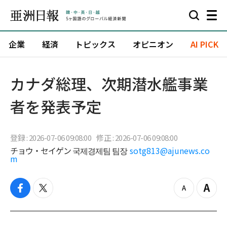
企業
経済
トピックス
オピニオン
AI PICK
カナダ総理、次期潜水艦事業
者を発表予定
登録 : 2026-07-06 09:08:00
修正 : 2026-07-06 09:08:00
チョウ・セイゲン 국제경제팀 팀장
sotg813@ajunews.co
m
f
t
z
Z
a
w
o
o
c
i
o
o
e
t
m
m