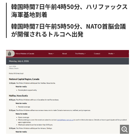
b
t
o
i
韓国時間7日午前4時50分、ハリファックス
o
e
u
n
海軍基地到着
o
r
t
k
韓国時間7日午前5時50分、NATO首脳会議
が開催されるトルコへ出発